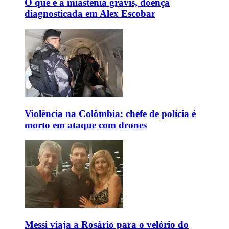
O que é a miastenia gravis, doença
diagnosticada em Alex Escobar
Violência na Colômbia: chefe de polícia é
morto em ataque com drones
Messi viaja a Rosário para o velório do