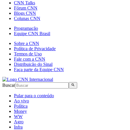
CNN Talks
Fórum CNN
Blogs CNN
Colunas CNN
Programação
Equipe CNN Brasil
Sobre a CNN
Política de Privacidade
Termos de Uso
Fale com a CNN
Distribuição do Sinal
Faça parte da Equipe CNN
Buscar
Pular para o conteúdo
Ao vivo
Política
Money
WW
Agro
Infra