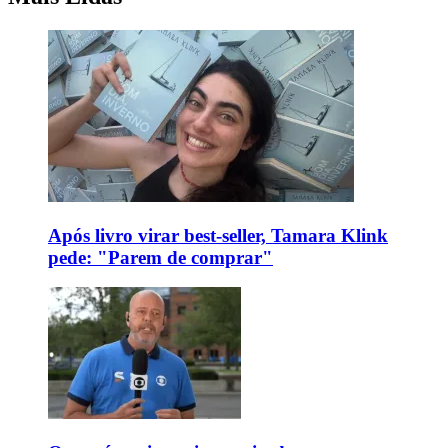
Após livro virar best-seller, Tamara Klink
pede: "Parem de comprar"