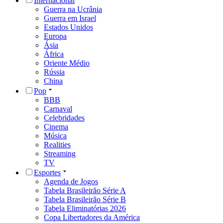
Internacional
Guerra na Ucrânia
Guerra em Israel
Estados Unidos
Europa
Ásia
África
Oriente Médio
Rússia
China
Pop
BBB
Carnaval
Celebridades
Cinema
Música
Realities
Streaming
TV
Esportes
Agenda de Jogos
Tabela Brasileirão Série A
Tabela Brasileirão Série B
Tabela Eliminatórias 2026
Copa Libertadores da América