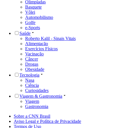
Olimpíadas
Basquete
Vôlei
Automobilismo
Golfe
e-Sports
Saúde
Roberto Kalil - Sinais Vitais
Alimentação
Exercícios Físicos
Vacinação
Câncer
Drogas
Obesidade
Tecnologia
Nasa
Ciência
Curiosidades
Viagem & Gastronomia
Viagem
Gastronomia
Sobre a CNN Brasil
Aviso Legal e Política de Privacidade
Termos de Uso