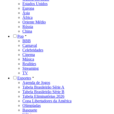
Estados Unidos
Europa
Ásia
África
Oriente Médio
Rússia
China
Pop
BBB
Carnaval
Celebridades
Cinema
Música
Realities
Streaming
TV
Esportes
Agenda de Jogos
Tabela Brasileirão Série A
Tabela Brasileirão Série B
Tabela Eliminatórias 2026
Copa Libertadores da América
Olimpíadas
Basquete