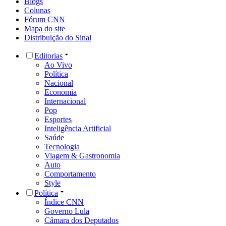
Blogs
Colunas
Fórum CNN
Mapa do site
Distribuição do Sinal
Editorias
Ao Vivo
Política
Nacional
Economia
Internacional
Pop
Esportes
Inteligência Artificial
Saúde
Tecnologia
Viagem & Gastronomia
Auto
Comportamento
Style
Política
Índice CNN
Governo Lula
Câmara dos Deputados