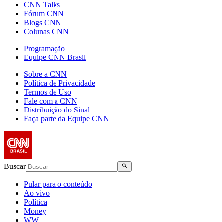
CNN Talks
Fórum CNN
Blogs CNN
Colunas CNN
Programação
Equipe CNN Brasil
Sobre a CNN
Política de Privacidade
Termos de Uso
Fale com a CNN
Distribuição do Sinal
Faça parte da Equipe CNN
Buscar
Pular para o conteúdo
Ao vivo
Política
Money
WW