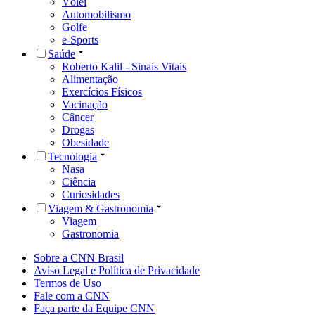
Vôlei
Automobilismo
Golfe
e-Sports
Saúde
Roberto Kalil - Sinais Vitais
Alimentação
Exercícios Físicos
Vacinação
Câncer
Drogas
Obesidade
Tecnologia
Nasa
Ciência
Curiosidades
Viagem & Gastronomia
Viagem
Gastronomia
Sobre a CNN Brasil
Aviso Legal e Política de Privacidade
Termos de Uso
Fale com a CNN
Faça parte da Equipe CNN