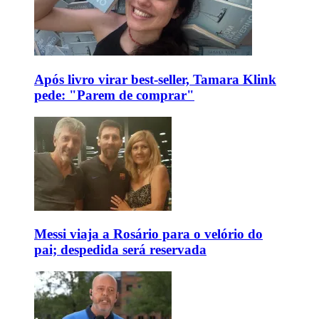
Após livro virar best-seller, Tamara Klink
pede: "Parem de comprar"
Messi viaja a Rosário para o velório do
pai; despedida será reservada