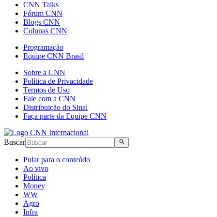
CNN Talks
Fórum CNN
Blogs CNN
Colunas CNN
Programação
Equipe CNN Brasil
Sobre a CNN
Política de Privacidade
Termos de Uso
Fale com a CNN
Distribuição do Sinal
Faça parte da Equipe CNN
Buscar
Pular para o conteúdo
Ao vivo
Política
Money
WW
Agro
Infra