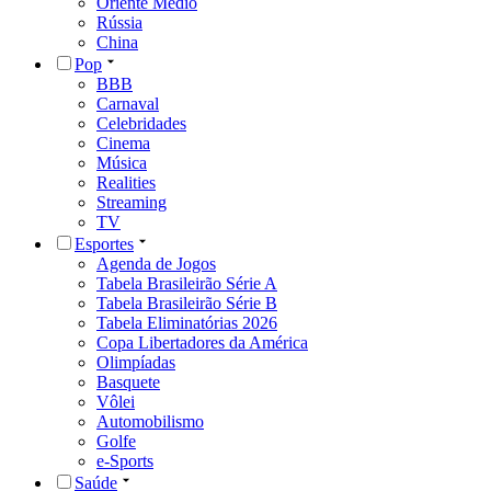
Oriente Médio
Rússia
China
Pop
BBB
Carnaval
Celebridades
Cinema
Música
Realities
Streaming
TV
Esportes
Agenda de Jogos
Tabela Brasileirão Série A
Tabela Brasileirão Série B
Tabela Eliminatórias 2026
Copa Libertadores da América
Olimpíadas
Basquete
Vôlei
Automobilismo
Golfe
e-Sports
Saúde