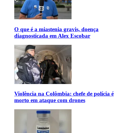
O que é a miastenia gravis, doença
diagnosticada em Alex Escobar
Violência na Colômbia: chefe de polícia é
morto em ataque com drones