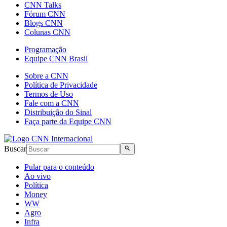
CNN Talks
Fórum CNN
Blogs CNN
Colunas CNN
Programação
Equipe CNN Brasil
Sobre a CNN
Política de Privacidade
Termos de Uso
Fale com a CNN
Distribuição do Sinal
Faça parte da Equipe CNN
Buscar
Pular para o conteúdo
Ao vivo
Política
Money
WW
Agro
Infra