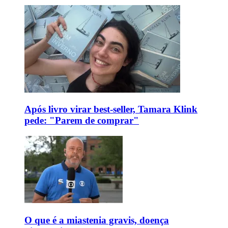
Após livro virar best-seller, Tamara Klink
pede: "Parem de comprar"
O que é a miastenia gravis, doença