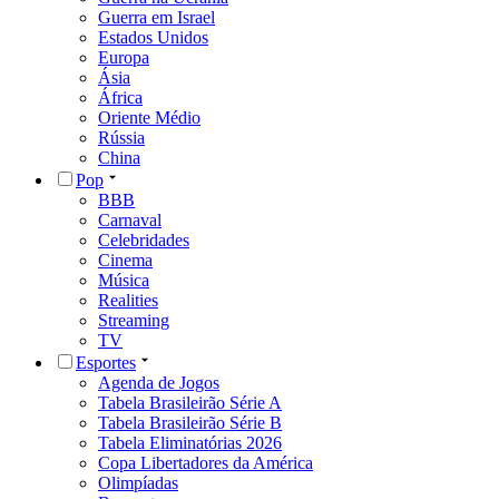
Guerra em Israel
Estados Unidos
Europa
Ásia
África
Oriente Médio
Rússia
China
Pop
BBB
Carnaval
Celebridades
Cinema
Música
Realities
Streaming
TV
Esportes
Agenda de Jogos
Tabela Brasileirão Série A
Tabela Brasileirão Série B
Tabela Eliminatórias 2026
Copa Libertadores da América
Olimpíadas