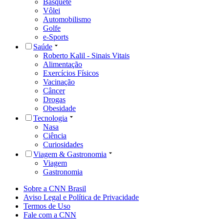
Basquete
Vôlei
Automobilismo
Golfe
e-Sports
Saúde
Roberto Kalil - Sinais Vitais
Alimentação
Exercícios Físicos
Vacinação
Câncer
Drogas
Obesidade
Tecnologia
Nasa
Ciência
Curiosidades
Viagem & Gastronomia
Viagem
Gastronomia
Sobre a CNN Brasil
Aviso Legal e Política de Privacidade
Termos de Uso
Fale com a CNN