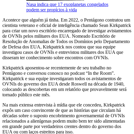
Nasa indica que 17 exoplanetas congelados
podem ser propícios à vida
Acontece que alguém já tinha. Em 2022, o Pentágono contratou um
cientista veterano e oficial de inteligência chamado Sean Kirkpatrick
para criar um novo escritório encarregado de investigar avistamentos
de OVNIs pelos militares dos EUA. Nomeado Escritório de
Resolução de Anomalias de Todos os Domínios pelo Departamento
de Defesa dos EUA, Kirkpatrick nos contou que sua equipe
investigou casos de OVNIs e entrevistou militares dos EUA que
disseram ter conhecimento sobre encontros com OVNIs.
Kirkpatrick aposentou-se recentemente de seu trabalho no
Pentágono e conversou conosco no podcast “In the Room”.
Kirkpatrick e sua equipe investigaram todos os avistamentos de
OVNIs do governo dos EUA desde Roswell na década de 1940,
colocando as descobertas em um relatório que provavelmente será
tornado público este mês.
Na mais extensa entrevista à mídia que ele concedeu, Kirkpatrick
expôs um caso convincente de que as histórias que circulam há
décadas sobre o suposto encobrimento governamental de OVNIs
relacionados a alienígenas podem muito bem ter sido alimentadas
em grande parte por verdadeiros crentes dentro do governo dos
EUA ou com laços estreitos para isso.