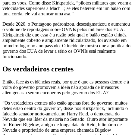
para os voos. Como disse Kirkpatrick, “pilotos militares que voam a
velocidades superiores a Mach 1; se eles baterem em um balão com
uma corda, ele vai arrancar uma asa.”
Desde 2020, o Pentágono padronizou, desestigmatizou e aumentou
o volume de reportagens sobre OVNIs pelos militares dos EUA.
Kirkpatrick diz que essa é a razão pela qual o balão espião chinês,
amplamente coberto e amplamente ridicularizado, foi avistado em
primeiro lugar no ano passado. O incidente mostra que a política do
governo dos EUA de levar a sério os OVNIs está realmente
funcionando.
Os verdadeiros crentes
Então, face às evidências reais, por que é que as pessoas dentro e à
volta do governo promovem a ideia não apoiada de invasores
alienígenas a serem encobertos pelo governo dos EUA?
“Os verdadeiros crentes não estão apenas fora do governo; muitos
deles estão dentro do governo”, disse-nos Kirkpatrick, incluindo o
falecido senador norte-americano Harry Reid, o democrata do
Nevada que era líder da maioria no Senado. Outro ator importante
foi Robert Bigelow, amigo de longa data de Reid, bilionário de
Nevada e proprietário de uma empresa chamada Bigelow