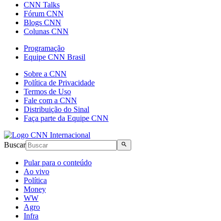
CNN Talks
Fórum CNN
Blogs CNN
Colunas CNN
Programação
Equipe CNN Brasil
Sobre a CNN
Política de Privacidade
Termos de Uso
Fale com a CNN
Distribuição do Sinal
Faça parte da Equipe CNN
Buscar
Pular para o conteúdo
Ao vivo
Política
Money
WW
Agro
Infra