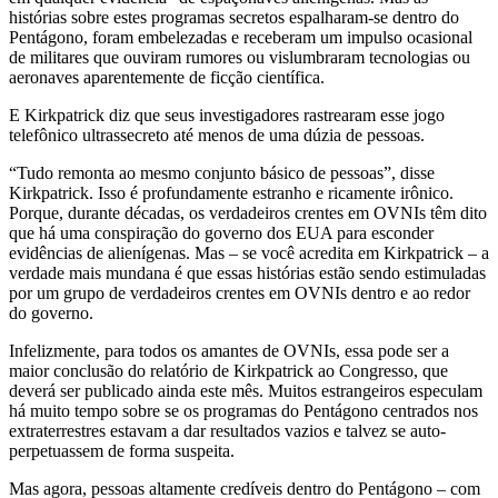
histórias sobre estes programas secretos espalharam-se dentro do
Pentágono, foram embelezadas e receberam um impulso ocasional
de militares que ouviram rumores ou vislumbraram tecnologias ou
aeronaves aparentemente de ficção científica.
E Kirkpatrick diz que seus investigadores rastrearam esse jogo
telefônico ultrassecreto até menos de uma dúzia de pessoas.
“Tudo remonta ao mesmo conjunto básico de pessoas”, disse
Kirkpatrick. Isso é profundamente estranho e ricamente irônico.
Porque, durante décadas, os verdadeiros crentes em OVNIs têm dito
que há uma conspiração do governo dos EUA para esconder
evidências de alienígenas. Mas – se você acredita em Kirkpatrick – a
verdade mais mundana é que essas histórias estão sendo estimuladas
por um grupo de verdadeiros crentes em OVNIs dentro e ao redor
do governo.
Infelizmente, para todos os amantes de OVNIs, essa pode ser a
maior conclusão do relatório de Kirkpatrick ao Congresso, que
deverá ser publicado ainda este mês. Muitos estrangeiros especulam
há muito tempo sobre se os programas do Pentágono centrados nos
extraterrestres estavam a dar resultados vazios e talvez se auto-
perpetuassem de forma suspeita.
Mas agora, pessoas altamente credíveis dentro do Pentágono – com