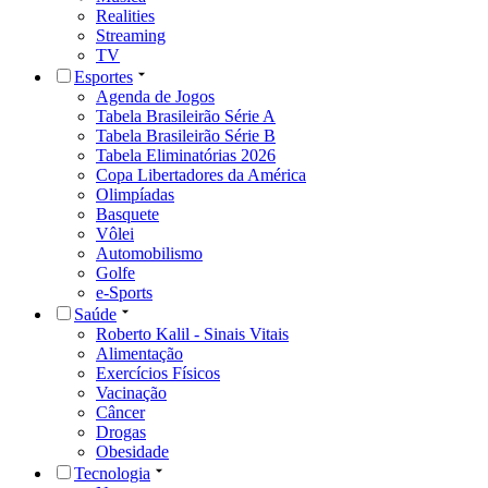
Realities
Streaming
TV
Esportes
Agenda de Jogos
Tabela Brasileirão Série A
Tabela Brasileirão Série B
Tabela Eliminatórias 2026
Copa Libertadores da América
Olimpíadas
Basquete
Vôlei
Automobilismo
Golfe
e-Sports
Saúde
Roberto Kalil - Sinais Vitais
Alimentação
Exercícios Físicos
Vacinação
Câncer
Drogas
Obesidade
Tecnologia