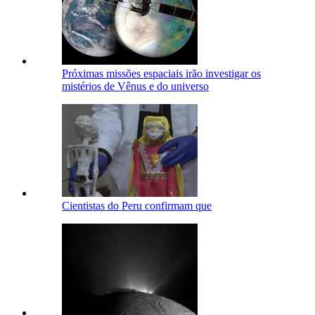
Próximas missões espaciais irão investigar os
mistérios de Vênus e do universo
Cientistas do Peru confirmam que