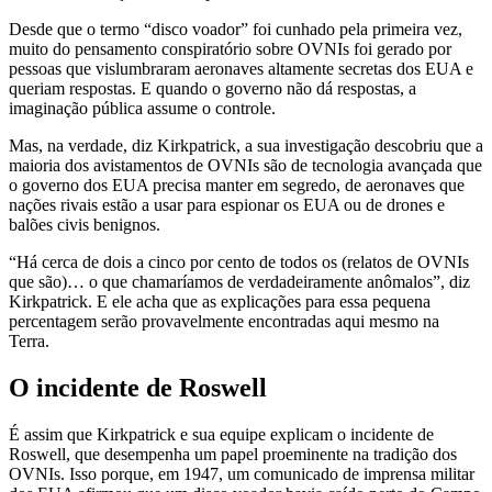
Desde que o termo “disco voador” foi cunhado pela primeira vez,
muito do pensamento conspiratório sobre OVNIs foi gerado por
pessoas que vislumbraram aeronaves altamente secretas dos EUA e
queriam respostas. E quando o governo não dá respostas, a
imaginação pública assume o controle.
Mas, na verdade, diz Kirkpatrick, a sua investigação descobriu que a
maioria dos avistamentos de OVNIs são de tecnologia avançada que
o governo dos EUA precisa manter em segredo, de aeronaves que
nações rivais estão a usar para espionar os EUA ou de drones e
balões civis benignos.
“Há cerca de dois a cinco por cento de todos os (relatos de OVNIs
que são)… o que chamaríamos de verdadeiramente anômalos”, diz
Kirkpatrick. E ele acha que as explicações para essa pequena
percentagem serão provavelmente encontradas aqui mesmo na
Terra.
O incidente de Roswell
É assim que Kirkpatrick e sua equipe explicam o incidente de
Roswell, que desempenha um papel proeminente na tradição dos
OVNIs. Isso porque, em 1947, um comunicado de imprensa militar