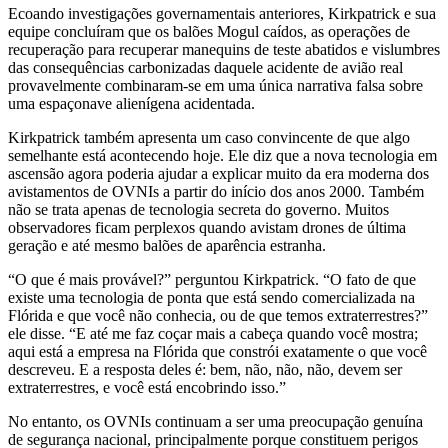
Ecoando investigações governamentais anteriores, Kirkpatrick e sua
equipe concluíram que os balões Mogul caídos, as operações de
recuperação para recuperar manequins de teste abatidos e vislumbres
das consequências carbonizadas daquele acidente de avião real
provavelmente combinaram-se em uma única narrativa falsa sobre
uma espaçonave alienígena acidentada.
Kirkpatrick também apresenta um caso convincente de que algo
semelhante está acontecendo hoje. Ele diz que a nova tecnologia em
ascensão agora poderia ajudar a explicar muito da era moderna dos
avistamentos de OVNIs a partir do início dos anos 2000. Também
não se trata apenas de tecnologia secreta do governo. Muitos
observadores ficam perplexos quando avistam drones de última
geração e até mesmo balões de aparência estranha.
“O que é mais provável?” perguntou Kirkpatrick. “O fato de que
existe uma tecnologia de ponta que está sendo comercializada na
Flórida e que você não conhecia, ou de que temos extraterrestres?”
ele disse. “E até me faz coçar mais a cabeça quando você mostra;
aqui está a empresa na Flórida que constrói exatamente o que você
descreveu. E a resposta deles é: bem, não, não, não, devem ser
extraterrestres, e você está encobrindo isso.”
No entanto, os OVNIs continuam a ser uma preocupação genuína
de segurança nacional, principalmente porque constituem perigos