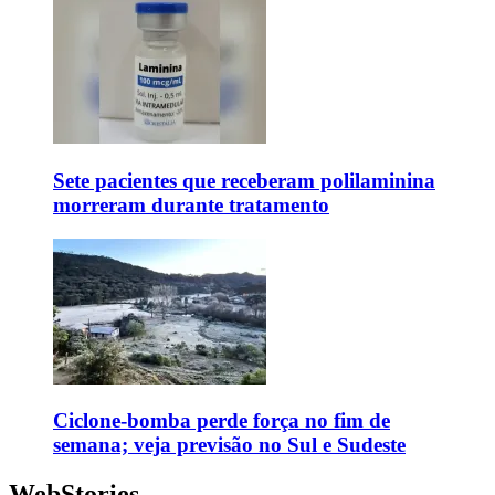
Sete pacientes que receberam polilaminina
morreram durante tratamento
Ciclone-bomba perde força no fim de
semana; veja previsão no Sul e Sudeste
WebStories