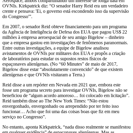
Aerospace, ambos compartilhando um interesse de longa data em
OVNIs. Kirkpatrick diz: “O senador Harry Reid era um verdadeiro
crente e pensava: 'Ei, o governo está escondendo isso da supervisão
do Congresso'”.
Em 2007, o senador Reid obteve financiamento para um programa
da Agência de Inteligência de Defesa dos EUA que pagou US$ 22
milhões à empresa aeroespacial de seu amigo Bigelow – dinheiro
que a empresa gastou em investigações de fenômenos paranormais.
Entre outras investigações, a equipe de Bigelow analisou
avistamentos de OVNIs por militares dos EUA e propôs a criação
de laboratórios para estudar os supostos restos físicos de
espaçonaves alienígenas. (No “60 Minutes” de maio de 2017,
Bigelow disse estar “absolutamente convencido” de que existem
alienígenas e que OVNIs visitaram a Terra.)
Reid disse a um repórter em Nevada em 2021 que, embora este
fosse um programa secreto para investigar OVNIs, Bigelow não se
beneficiou de “algum acordo amoroso… foi colocado em licitação”.
Reid também disse ao The New York Times: “Não estou
envergonhado, envergonhado ou arrependido por ter feito isso
funcionar… Acho que foi uma das coisas boas que fiz em meu
serviço no Congresso”.
No entanto, aponta Kirkpatrick, “nada disso realmente se manifestou
em qualquer evidência” de espaçonaves alienígenas. Mas as