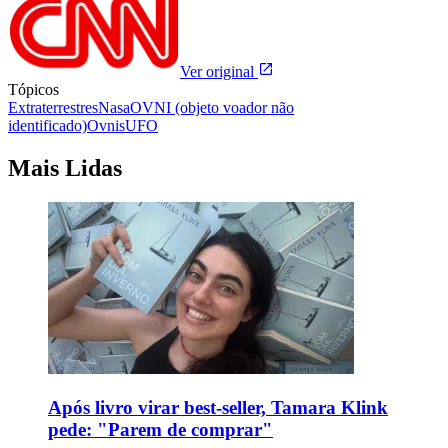
Ver original
Tópicos
Extraterrestres
Nasa
OVNI (objeto voador não
identificado)
Ovnis
UFO
Mais Lidas
Após livro virar best-seller, Tamara Klink
pede: "Parem de comprar"