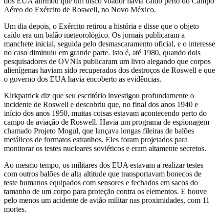
dos EUA afirmou que um disco voador havia caído perto do Campo
Aéreo do Exército de Roswell, no Novo México.
Um dia depois, o Exército retirou a história e disse que o objeto
caído era um balão meteorológico. Os jornais publicaram a
manchete inicial, seguida pelo desmascaramento oficial, e o interesse
no caso diminuiu em grande parte. Isto é, até 1980, quando dois
pesquisadores de OVNIs publicaram um livro alegando que corpos
alienígenas haviam sido recuperados dos destroços de Roswell e que
o governo dos EUA havia encoberto as evidências.
Kirkpatrick diz que seu escritório investigou profundamente o
incidente de Roswell e descobriu que, no final dos anos 1940 e
início dos anos 1950, muitas coisas estavam acontecendo perto do
campo de aviação de Roswell. Havia um programa de espionagem
chamado Projeto Mogul, que lançava longas fileiras de balões
metálicos de formatos estranhos. Eles foram projetados para
monitorar os testes nucleares soviéticos e eram altamente secretos.
Ao mesmo tempo, os militares dos EUA estavam a realizar testes
com outros balões de alta altitude que transportavam bonecos de
teste humanos equipados com sensores e fechados em sacos do
tamanho de um corpo para proteção contra os elementos. E houve
pelo menos um acidente de avião militar nas proximidades, com 11
mortes.