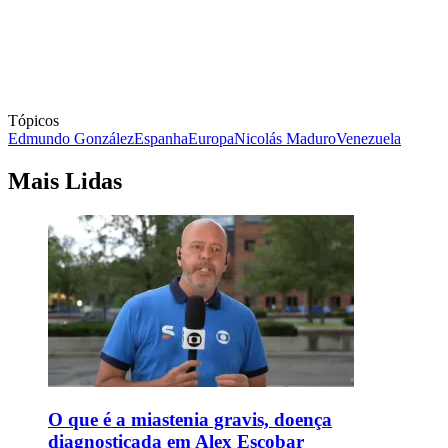
Tópicos
Edmundo González
Espanha
Europa
Nicolás Maduro
Venezuela
Mais Lidas
O que é a miastenia gravis, doença
diagnosticada em Alex Escobar