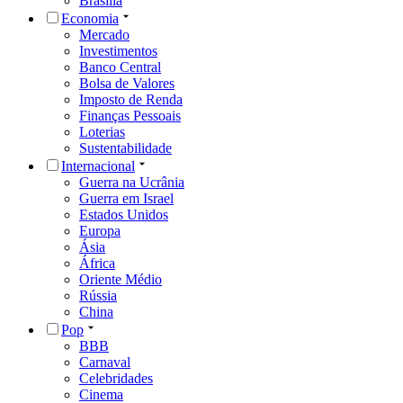
Brasília
Economia
Mercado
Investimentos
Banco Central
Bolsa de Valores
Imposto de Renda
Finanças Pessoais
Loterias
Sustentabilidade
Internacional
Guerra na Ucrânia
Guerra em Israel
Estados Unidos
Europa
Ásia
África
Oriente Médio
Rússia
China
Pop
BBB
Carnaval
Celebridades
Cinema