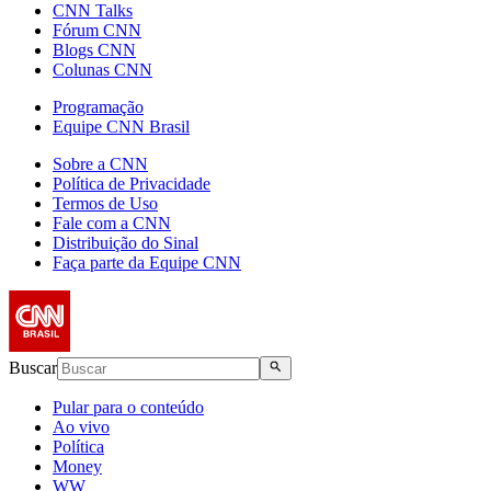
CNN Talks
Fórum CNN
Blogs CNN
Colunas CNN
Programação
Equipe CNN Brasil
Sobre a CNN
Política de Privacidade
Termos de Uso
Fale com a CNN
Distribuição do Sinal
Faça parte da Equipe CNN
Buscar
Pular para o conteúdo
Ao vivo
Política
Money
WW