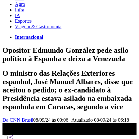
Agro
Infra
IA
Esportes
Viagem & Gastronomia
Internacional
Opositor Edmundo González pede asilo
político à Espanha e deixa a Venezuela
O ministro das Relações Exteriores
espanhol, José Manuel Albares, disse que
aceitou o pedido; o ex-candidato à
Presidência estava asilado na embaixada
espanhola em Caracas, segundo a vice
Da CNN Brasil
08/09/24 às 00:06
|
Atualizado
08/09/24 às 06:18
BREAKING NEWS: Opositor Edmundo González pede asilo
político à Espanha e deixa Venezuela