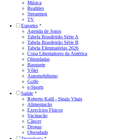
Música
Realities
Streaming
TV
Esportes
Agenda de Jogos
Tabela Brasileirão Série A
Tabela Brasileirão Série B
Tabela Eliminatórias 2026
Copa Libertadores da América
Olimpíadas
Basquete
Vôlei
Automobilismo
Golfe
e-Sports
Saúde
Roberto Kalil - Sinais Vitais
Alimentação
Exercícios Físicos
Vacinação
Câncer
Drogas
Obesidade
Tecnologia