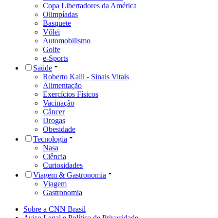
Copa Libertadores da América
Olimpíadas
Basquete
Vôlei
Automobilismo
Golfe
e-Sports
Saúde
Roberto Kalil - Sinais Vitais
Alimentação
Exercícios Físicos
Vacinação
Câncer
Drogas
Obesidade
Tecnologia
Nasa
Ciência
Curiosidades
Viagem & Gastronomia
Viagem
Gastronomia
Sobre a CNN Brasil
Aviso Legal e Política de Privacidade