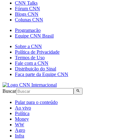
CNN Talks
Fórum CNN
Blogs CNN
Colunas CNN
Programação
Equipe CNN Brasil
Sobre a CNN
Política de Privacidade
Termos de Uso
Fale com a CNN
Distribuição do Sinal
Faça parte da Equipe CNN
Buscar
Pular para o conteúdo
Ao vivo
Política
Money
WW
Agro
Infra