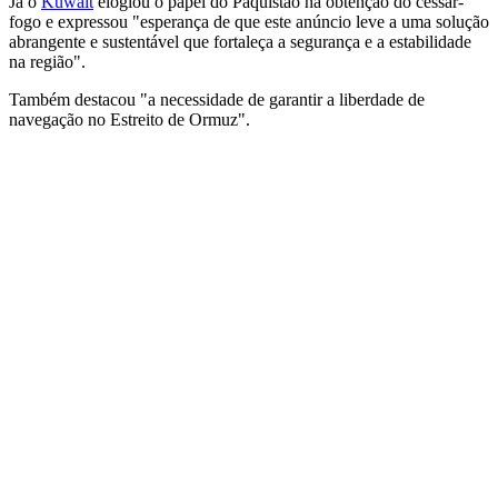
Já o
Kuwait
elogiou o papel do Paquistão na obtenção do cessar-
fogo e expressou "esperança de que este anúncio leve a uma solução
abrangente e sustentável que fortaleça a segurança e a estabilidade
na região".
Também destacou "a necessidade de garantir a liberdade de
navegação no Estreito de Ormuz".