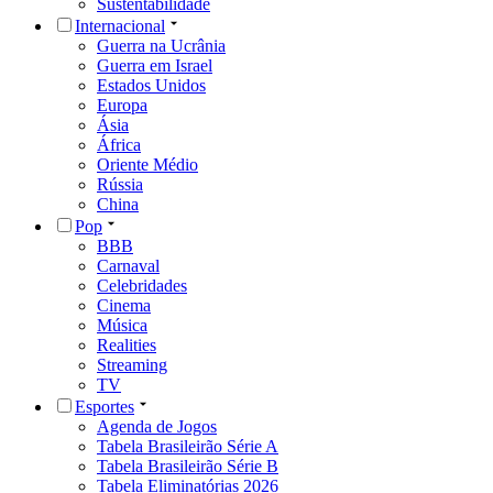
Sustentabilidade
Internacional
Guerra na Ucrânia
Guerra em Israel
Estados Unidos
Europa
Ásia
África
Oriente Médio
Rússia
China
Pop
BBB
Carnaval
Celebridades
Cinema
Música
Realities
Streaming
TV
Esportes
Agenda de Jogos
Tabela Brasileirão Série A
Tabela Brasileirão Série B
Tabela Eliminatórias 2026