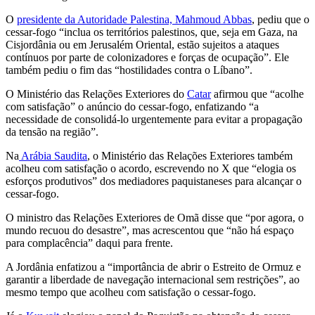
O
presidente da Autoridade Palestina, Mahmoud Abbas
, pediu que o
cessar-fogo “inclua os territórios palestinos, que, seja em Gaza, na
Cisjordânia ou em Jerusalém Oriental, estão sujeitos a ataques
contínuos por parte de colonizadores e forças de ocupação”. Ele
também pediu o fim das “hostilidades contra o Líbano”.
O Ministério das Relações Exteriores do
Catar
afirmou que “acolhe
com satisfação” o anúncio do cessar-fogo, enfatizando “a
necessidade de consolidá-lo urgentemente para evitar a propagação
da tensão na região”.
Na
Arábia Saudita
, o Ministério das Relações Exteriores também
acolheu com satisfação o acordo, escrevendo no X que “elogia os
esforços produtivos” dos mediadores paquistaneses para alcançar o
cessar-fogo.
O ministro das Relações Exteriores de Omã disse que “por agora, o
mundo recuou do desastre”, mas acrescentou que “não há espaço
para complacência” daqui para frente.
A Jordânia enfatizou a “importância de abrir o Estreito de Ormuz e
garantir a liberdade de navegação internacional sem restrições”, ao
mesmo tempo que acolheu com satisfação o cessar-fogo.