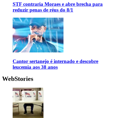
STF contraria Moraes e abre brecha para
reduzir penas de réus do 8/1
Cantor sertanejo é internado e descobre
leucemia aos 38 anos
WebStories