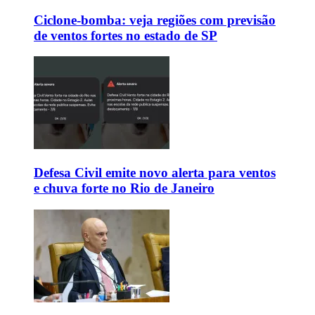
Ciclone-bomba: veja regiões com previsão
de ventos fortes no estado de SP
Defesa Civil emite novo alerta para ventos
e chuva forte no Rio de Janeiro