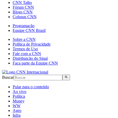
CNN Talks
Fórum CNN
Blogs CNN
Colunas CNN
Programação
Equipe CNN Brasil
Sobre a CNN
Política de Privacidade
Termos de Uso
Fale com a CNN
Distribuição do Sinal
Faça parte da Equipe CNN
Buscar
Pular para o conteúdo
Ao vivo
Política
Money
WW
Agro
Infra