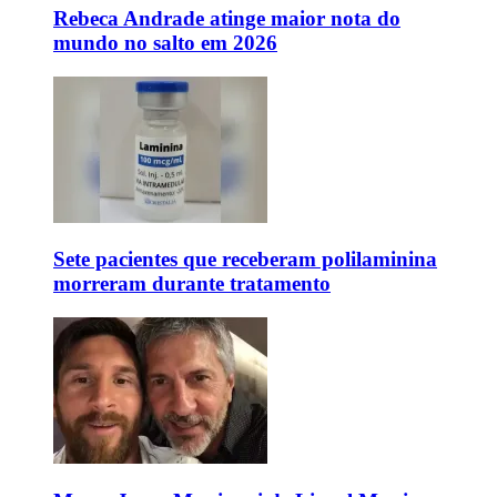
Rebeca Andrade atinge maior nota do
mundo no salto em 2026
Sete pacientes que receberam polilaminina
morreram durante tratamento