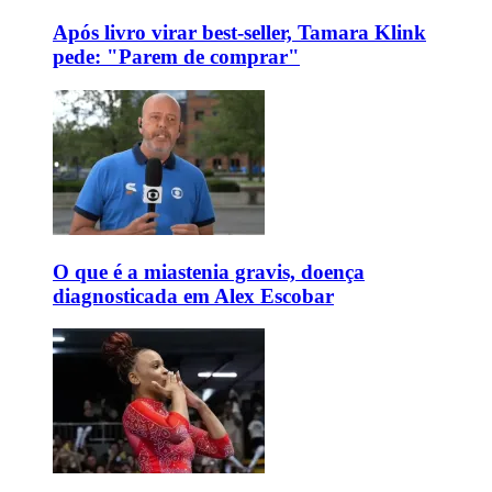
Após livro virar best-seller, Tamara Klink
pede: "Parem de comprar"
O que é a miastenia gravis, doença
diagnosticada em Alex Escobar