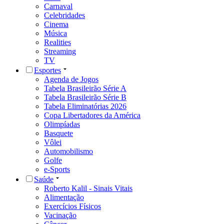
Carnaval
Celebridades
Cinema
Música
Realities
Streaming
TV
Esportes
Agenda de Jogos
Tabela Brasileirão Série A
Tabela Brasileirão Série B
Tabela Eliminatórias 2026
Copa Libertadores da América
Olimpíadas
Basquete
Vôlei
Automobilismo
Golfe
e-Sports
Saúde
Roberto Kalil - Sinais Vitais
Alimentação
Exercícios Físicos
Vacinação