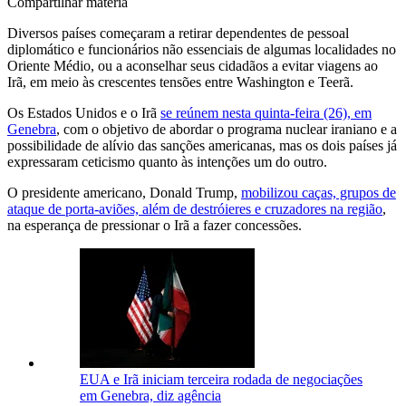
Compartilhar matéria
Diversos países começaram a retirar dependentes de pessoal
diplomático e funcionários não essenciais de algumas localidades no
Oriente Médio, ou a aconselhar seus cidadãos a evitar viagens ao
Irã, em meio às crescentes tensões entre Washington e Teerã.
Os Estados Unidos e o Irã
se reúnem nesta quinta-feira (26), em
Genebra
, com o objetivo de abordar o programa nuclear iraniano e a
possibilidade de alívio das sanções americanas, mas os dois países já
expressaram ceticismo quanto às intenções um do outro.
O presidente americano, Donald Trump,
mobilizou caças, grupos de
ataque de porta-aviões, além de destróieres e cruzadores na região
,
na esperança de pressionar o Irã a fazer concessões.
EUA e Irã iniciam terceira rodada de negociações
em Genebra, diz agência