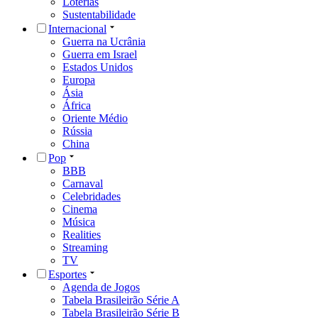
Loterias
Sustentabilidade
Internacional
Guerra na Ucrânia
Guerra em Israel
Estados Unidos
Europa
Ásia
África
Oriente Médio
Rússia
China
Pop
BBB
Carnaval
Celebridades
Cinema
Música
Realities
Streaming
TV
Esportes
Agenda de Jogos
Tabela Brasileirão Série A
Tabela Brasileirão Série B