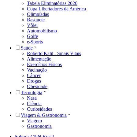
Tabela Eliminatórias 2026
Copa Libertadores da América
Olimpíadas
Basquete
Vôlei
Automobilismo
Golfe
e-Sports
Saúde
Roberto Kalil - Sinais Vitais
Alimentação
Exercícios Físicos
Vacinação
Câncer
Drogas
Obesidade
Tecnologia
Nasa
Ciência
Curiosidades
Viagem & Gastronomia
Viagem
Gastronomia
Sobre a CNN Brasil