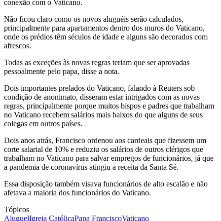
conexão com o Vaticano.
Não ficou claro como os novos aluguéis serão calculados,
principalmente para apartamentos dentro dos muros do Vaticano,
onde os prédios têm séculos de idade e alguns são decorados com
afrescos.
Todas as exceções às novas regras teriam que ser aprovadas
pessoalmente pelo papa, disse a nota.
Dois importantes prelados do Vaticano, falando à Reuters sob
condição de anonimato, disseram estar intrigados com as novas
regras, principalmente porque muitos bispos e padres que trabalham
no Vaticano recebem salários mais baixos do que alguns de seus
colegas em outros países.
Dois anos atrás, Francisco ordenou aos cardeais que fizessem um
corte salarial de 10% e reduziu os salários de outros clérigos que
trabalham no Vaticano para salvar empregos de funcionários, já que
a pandemia de coronavírus atingiu a receita da Santa Sé.
Essa disposição também visava funcionários de alto escalão e não
afetava a maioria dos funcionários do Vaticano.
Tópicos
Aluguel
Igreja Católica
Papa Francisco
Vaticano