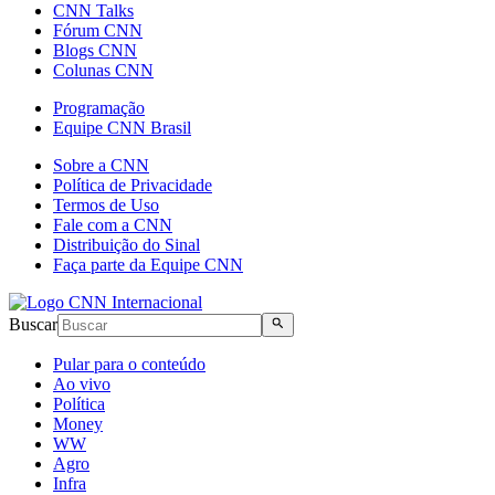
CNN Talks
Fórum CNN
Blogs CNN
Colunas CNN
Programação
Equipe CNN Brasil
Sobre a CNN
Política de Privacidade
Termos de Uso
Fale com a CNN
Distribuição do Sinal
Faça parte da Equipe CNN
Buscar
Pular para o conteúdo
Ao vivo
Política
Money
WW
Agro
Infra