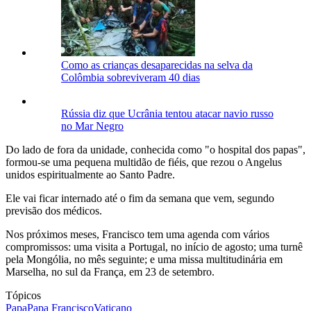
Como as crianças desaparecidas na selva da
Colômbia sobreviveram 40 dias
Rússia diz que Ucrânia tentou atacar navio russo
no Mar Negro
Do lado de fora da unidade, conhecida como "o hospital dos papas",
formou-se uma pequena multidão de fiéis, que rezou o Angelus
unidos espiritualmente ao Santo Padre.
Ele vai ficar internado até o fim da semana que vem, segundo
previsão dos médicos.
Nos próximos meses, Francisco tem uma agenda com vários
compromissos: uma visita a Portugal, no início de agosto; uma turnê
pela Mongólia, no mês seguinte; e uma missa multitudinária em
Marselha, no sul da França, em 23 de setembro.
Tópicos
Papa
Papa Francisco
Vaticano