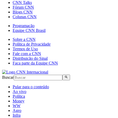
CNN Talks
Fórum CNN
Blogs CNN
Colunas CNN
Programação
Equipe CNN Brasil
Sobre a CNN
Política de Privacidade
Termos de Uso
Fale com a CNN
Distribuição do Sinal
Faça parte da Equipe CNN
Buscar
Pular para o conteúdo
Ao vivo
Política
Money
WW
Agro
Infra