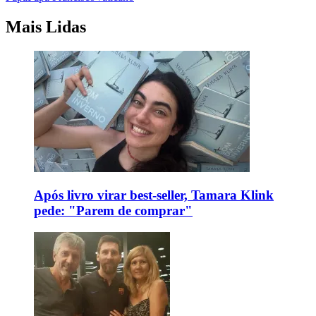
Mais Lidas
Após livro virar best-seller, Tamara Klink
pede: "Parem de comprar"