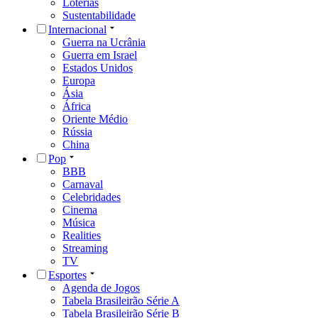
Loterias
Sustentabilidade
Internacional
Guerra na Ucrânia
Guerra em Israel
Estados Unidos
Europa
Ásia
África
Oriente Médio
Rússia
China
Pop
BBB
Carnaval
Celebridades
Cinema
Música
Realities
Streaming
TV
Esportes
Agenda de Jogos
Tabela Brasileirão Série A
Tabela Brasileirão Série B