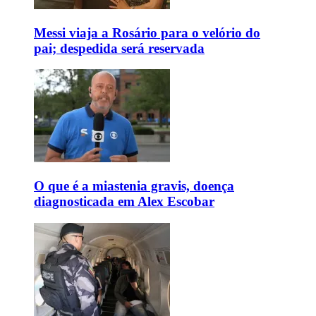
Messi viaja a Rosário para o velório do
pai; despedida será reservada
O que é a miastenia gravis, doença
diagnosticada em Alex Escobar