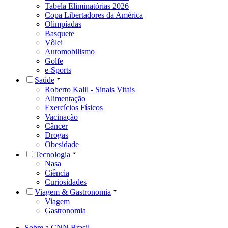
Tabela Eliminatórias 2026
Copa Libertadores da América
Olimpíadas
Basquete
Vôlei
Automobilismo
Golfe
e-Sports
Saúde
Roberto Kalil - Sinais Vitais
Alimentação
Exercícios Físicos
Vacinação
Câncer
Drogas
Obesidade
Tecnologia
Nasa
Ciência
Curiosidades
Viagem & Gastronomia
Viagem
Gastronomia
Sobre a CNN Brasil