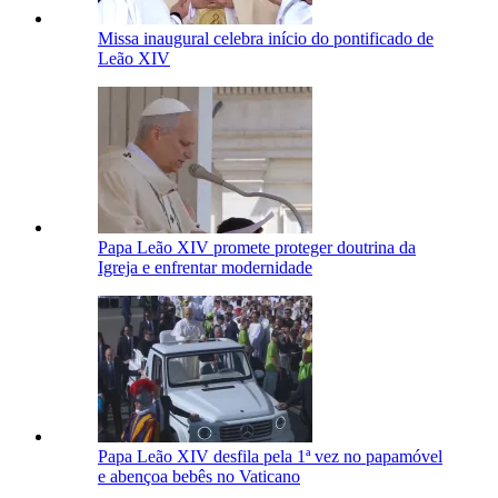
Missa inaugural celebra início do pontificado de
Leão XIV
Papa Leão XIV promete proteger doutrina da
Igreja e enfrentar modernidade
Papa Leão XIV desfila pela 1ª vez no papamóvel
e abençoa bebês no Vaticano