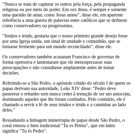
"Nunca se trata de capturar os outros pela força, pela propaganda
religiosa ou por meio do poder. Em vez disso, é sempre e somente
uma questão de amar, como Jesus amou", disse ele, em aparente
referência a uma guerra de palavras entre católicos que se definem
como conservadores ou progressistas.
"Irmãos e irmãs, gostaria que o nosso primeiro grande desejo fosse
por uma Igreja unida, um sinal de unidade e comunhão, que se
tornasse fermento para um mundo reconciliado", disse ele.
Os conservadores também acusaram Francisco de governar de
forma opressiva e lamentaram que ele menosprezasse suas
preocupações e não consultasse amplamente antes de tomar
decisões.
Referindo-se a São Pedro, o apóstolo cristão do século I de quem os
papas derivam sua autoridade, Leão XIV disse: "Pedro deve
pastorear o rebanho sem nunca ceder à tentação de ser um autocrata,
dominando aqueles que lhe foram confiados. Pelo contrário, ele é
chamado a servir a fé de seus irmãos e irmãs e a caminhar ao lado
deles."
Ressaltando a linhagem ininterrupta de papas desde São Pedro, o
coral entoou o hino tradicional "Tu es Petrus", que em latim
significa "Tu és Pedro".