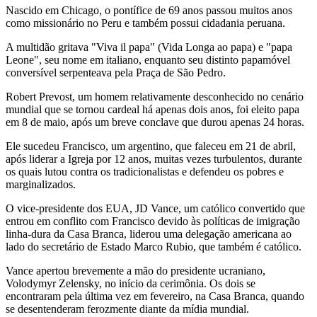
Nascido em Chicago, o pontífice de 69 anos passou muitos anos
como missionário no Peru e também possui cidadania peruana.
A multidão gritava "Viva il papa" (Vida Longa ao papa) e "papa
Leone", seu nome em italiano, enquanto seu distinto papamóvel
conversível serpenteava pela Praça de São Pedro.
Robert Prevost, um homem relativamente desconhecido no cenário
mundial que se tornou cardeal há apenas dois anos, foi eleito papa
em 8 de maio, após um breve conclave que durou apenas 24 horas.
Ele sucedeu Francisco, um argentino, que faleceu em 21 de abril,
após liderar a Igreja por 12 anos, muitas vezes turbulentos, durante
os quais lutou contra os tradicionalistas e defendeu os pobres e
marginalizados.
O vice-presidente dos EUA, JD Vance, um católico convertido que
entrou em conflito com Francisco devido às políticas de imigração
linha-dura da Casa Branca, liderou uma delegação americana ao
lado do secretário de Estado Marco Rubio, que também é católico.
Vance apertou brevemente a mão do presidente ucraniano,
Volodymyr Zelensky, no início da cerimônia. Os dois se
encontraram pela última vez em fevereiro, na Casa Branca, quando
se desentenderam ferozmente diante da mídia mundial.