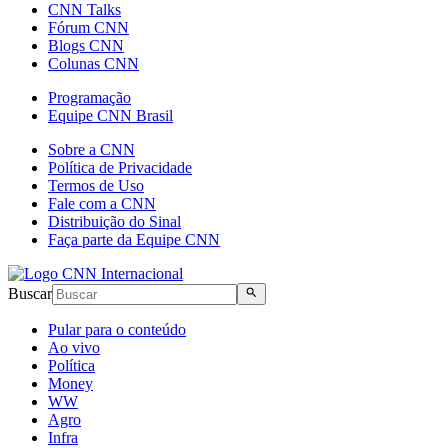
CNN Talks
Fórum CNN
Blogs CNN
Colunas CNN
Programação
Equipe CNN Brasil
Sobre a CNN
Política de Privacidade
Termos de Uso
Fale com a CNN
Distribuição do Sinal
Faça parte da Equipe CNN
Buscar
Pular para o conteúdo
Ao vivo
Política
Money
WW
Agro
Infra