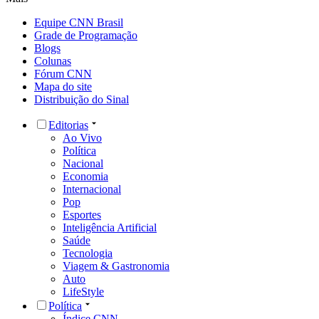
Equipe CNN Brasil
Grade de Programação
Blogs
Colunas
Fórum CNN
Mapa do site
Distribuição do Sinal
Editorias
Ao Vivo
Política
Nacional
Economia
Internacional
Pop
Esportes
Inteligência Artificial
Saúde
Tecnologia
Viagem & Gastronomia
Auto
LifeStyle
Política
Índice CNN