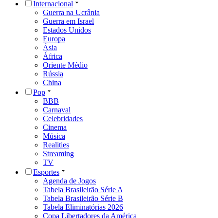
Internacional
Guerra na Ucrânia
Guerra em Israel
Estados Unidos
Europa
Ásia
África
Oriente Médio
Rússia
China
Pop
BBB
Carnaval
Celebridades
Cinema
Música
Realities
Streaming
TV
Esportes
Agenda de Jogos
Tabela Brasileirão Série A
Tabela Brasileirão Série B
Tabela Eliminatórias 2026
Copa Libertadores da América