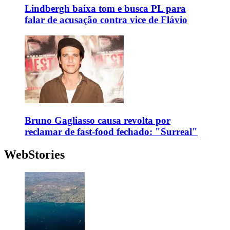
Lindbergh baixa tom e busca PL para
falar de acusação contra vice de Flávio
Bruno Gagliasso causa revolta por
reclamar de fast-food fechado: "Surreal"
WebStories