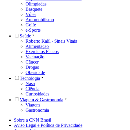
Olimpíadas
Basquete
Vôlei
Automobilismo
Golfe
e-Sports
Saúde
Roberto Kalil - Sinais Vitais
Alimentação
Exercícios Físicos
Vacinação
Câncer
Drogas
Obesidade
Tecnologia
Nasa
Ciência
Curiosidades
Viagem & Gastronomia
Viagem
Gastronomia
Sobre a CNN Brasil
Aviso Legal e Política de Privacidade