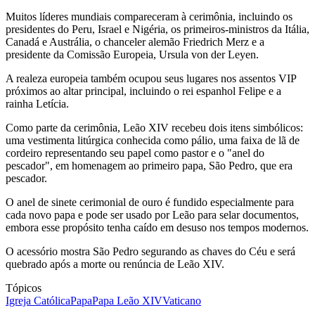
Muitos líderes mundiais compareceram à cerimônia, incluindo os
presidentes do Peru, Israel e Nigéria, os primeiros-ministros da Itália,
Canadá e Austrália, o chanceler alemão Friedrich Merz e a
presidente da Comissão Europeia, Ursula von der Leyen.
A realeza europeia também ocupou seus lugares nos assentos VIP
próximos ao altar principal, incluindo o rei espanhol Felipe e a
rainha Letícia.
Como parte da cerimônia, Leão XIV recebeu dois itens simbólicos:
uma vestimenta litúrgica conhecida como pálio, uma faixa de lã de
cordeiro representando seu papel como pastor e o "anel do
pescador", em homenagem ao primeiro papa, São Pedro, que era
pescador.
O anel de sinete cerimonial de ouro é fundido especialmente para
cada novo papa e pode ser usado por Leão para selar documentos,
embora esse propósito tenha caído em desuso nos tempos modernos.
O acessório mostra São Pedro segurando as chaves do Céu e será
quebrado após a morte ou renúncia de Leão XIV.
Tópicos
Igreja Católica
Papa
Papa Leão XIV
Vaticano