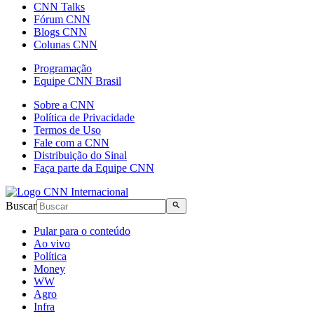
CNN Talks
Fórum CNN
Blogs CNN
Colunas CNN
Programação
Equipe CNN Brasil
Sobre a CNN
Política de Privacidade
Termos de Uso
Fale com a CNN
Distribuição do Sinal
Faça parte da Equipe CNN
Buscar
Pular para o conteúdo
Ao vivo
Política
Money
WW
Agro
Infra