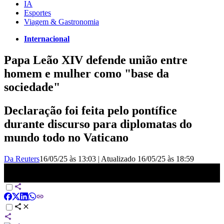
IA
Esportes
Viagem & Gastronomia
Internacional
Papa Leão XIV defende união entre
homem e mulher como "base da
sociedade"
Declaração foi feita pelo pontífice
durante discurso para diplomatas do
mundo todo no Vaticano
Da Reuters
16/05/25 às 13:03
|
Atualizado
16/05/25 às 18:59
“União entre homem e mulher é fundação da família”, diz papa
Leão XIV | CNN 360º