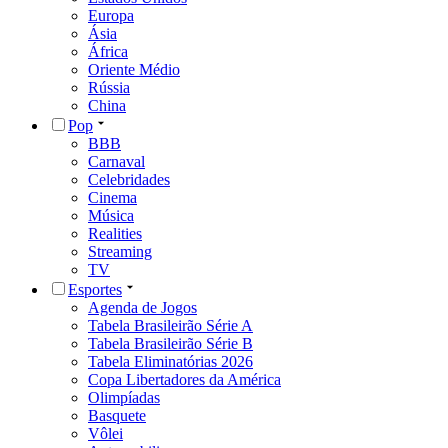
Europa
Ásia
África
Oriente Médio
Rússia
China
Pop
BBB
Carnaval
Celebridades
Cinema
Música
Realities
Streaming
TV
Esportes
Agenda de Jogos
Tabela Brasileirão Série A
Tabela Brasileirão Série B
Tabela Eliminatórias 2026
Copa Libertadores da América
Olimpíadas
Basquete
Vôlei