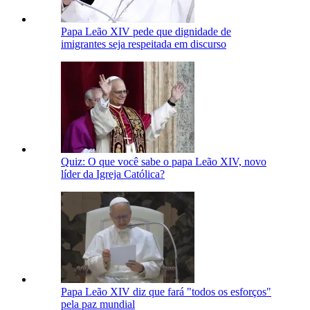
Papa Leão XIV pede que dignidade de
imigrantes seja respeitada em discurso
Quiz: O que você sabe o papa Leão XIV, novo
líder da Igreja Católica?
Papa Leão XIV diz que fará "todos os esforços"
pela paz mundial