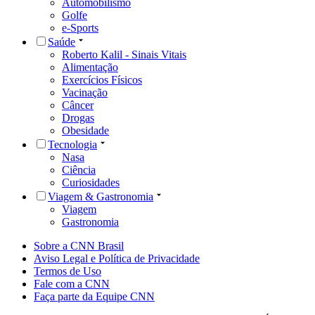
Automobilismo
Golfe
e-Sports
Saúde
Roberto Kalil - Sinais Vitais
Alimentação
Exercícios Físicos
Vacinação
Câncer
Drogas
Obesidade
Tecnologia
Nasa
Ciência
Curiosidades
Viagem & Gastronomia
Viagem
Gastronomia
Sobre a CNN Brasil
Aviso Legal e Política de Privacidade
Termos de Uso
Fale com a CNN
Faça parte da Equipe CNN