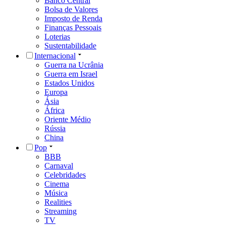
Banco Central
Bolsa de Valores
Imposto de Renda
Finanças Pessoais
Loterias
Sustentabilidade
Internacional
Guerra na Ucrânia
Guerra em Israel
Estados Unidos
Europa
Ásia
África
Oriente Médio
Rússia
China
Pop
BBB
Carnaval
Celebridades
Cinema
Música
Realities
Streaming
TV