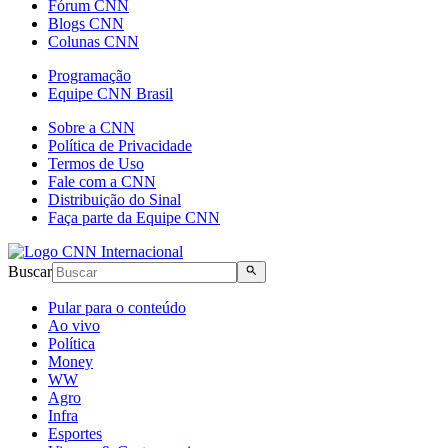
Fórum CNN
Blogs CNN
Colunas CNN
Programação
Equipe CNN Brasil
Sobre a CNN
Política de Privacidade
Termos de Uso
Fale com a CNN
Distribuição do Sinal
Faça parte da Equipe CNN
Buscar
Pular para o conteúdo
Ao vivo
Política
Money
WW
Agro
Infra
Esportes