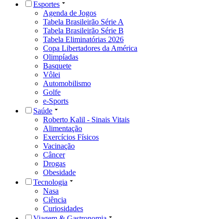
Esportes
Agenda de Jogos
Tabela Brasileirão Série A
Tabela Brasileirão Série B
Tabela Eliminatórias 2026
Copa Libertadores da América
Olimpíadas
Basquete
Vôlei
Automobilismo
Golfe
e-Sports
Saúde
Roberto Kalil - Sinais Vitais
Alimentação
Exercícios Físicos
Vacinação
Câncer
Drogas
Obesidade
Tecnologia
Nasa
Ciência
Curiosidades
Viagem & Gastronomia