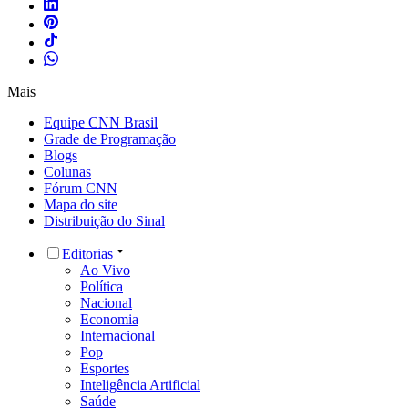
Mais
Equipe CNN Brasil
Grade de Programação
Blogs
Colunas
Fórum CNN
Mapa do site
Distribuição do Sinal
Editorias
Ao Vivo
Política
Nacional
Economia
Internacional
Pop
Esportes
Inteligência Artificial
Saúde