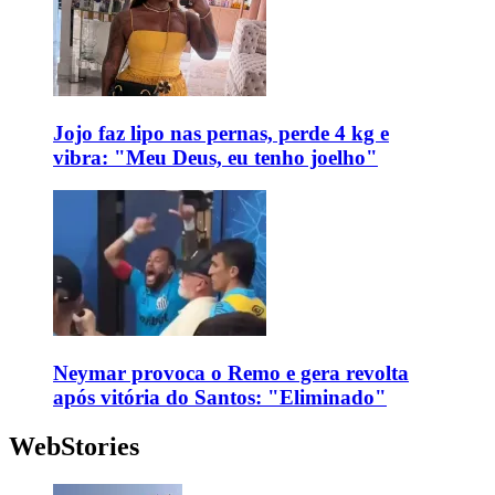
Jojo faz lipo nas pernas, perde 4 kg e
vibra: "Meu Deus, eu tenho joelho"
Neymar provoca o Remo e gera revolta
após vitória do Santos: "Eliminado"
WebStories