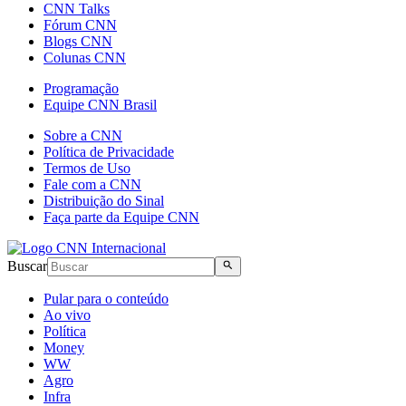
CNN Talks
Fórum CNN
Blogs CNN
Colunas CNN
Programação
Equipe CNN Brasil
Sobre a CNN
Política de Privacidade
Termos de Uso
Fale com a CNN
Distribuição do Sinal
Faça parte da Equipe CNN
Buscar
Pular para o conteúdo
Ao vivo
Política
Money
WW
Agro
Infra