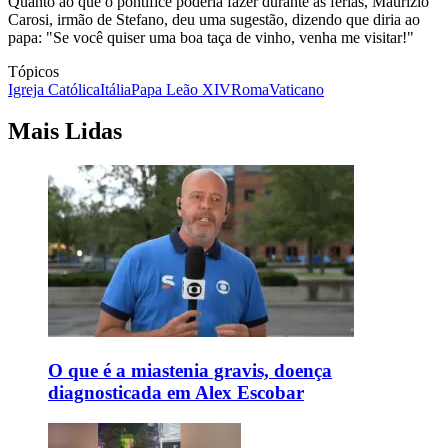
Quanto ao que o pontífice poderia fazer durante as férias, Maurizio
Carosi, irmão de Stefano, deu uma sugestão, dizendo que diria ao
papa: "Se você quiser uma boa taça de vinho, venha me visitar!"
Tópicos
Igreja Católica
Itália
Papa Leão XIV
Roma
Vaticano
Mais Lidas
O que é a miastenia gravis, doença
diagnosticada em Alex Escobar