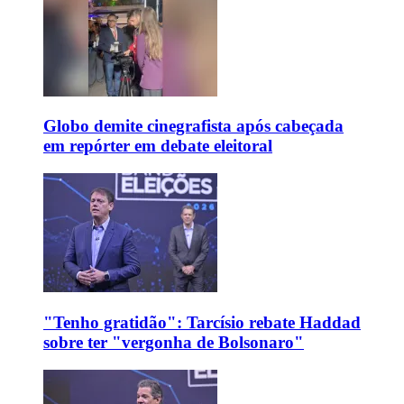
Globo demite cinegrafista após cabeçada
em repórter em debate eleitoral
"Tenho gratidão": Tarcísio rebate Haddad
sobre ter "vergonha de Bolsonaro"