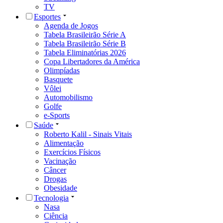
TV
Esportes
Agenda de Jogos
Tabela Brasileirão Série A
Tabela Brasileirão Série B
Tabela Eliminatórias 2026
Copa Libertadores da América
Olimpíadas
Basquete
Vôlei
Automobilismo
Golfe
e-Sports
Saúde
Roberto Kalil - Sinais Vitais
Alimentação
Exercícios Físicos
Vacinação
Câncer
Drogas
Obesidade
Tecnologia
Nasa
Ciência