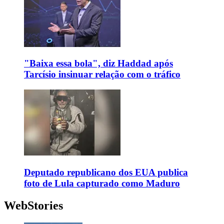
"Baixa essa bola", diz Haddad após
Tarcísio insinuar relação com o tráfico
Deputado republicano dos EUA publica
foto de Lula capturado como Maduro
WebStories