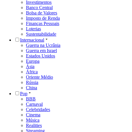
Investimentos
Banco Central
Bolsa de Valores
Imposto de Renda
Finanças Pessoais
Loterias
Sustentabilidade
Internacional
Guerra na Ucrânia
Guerra em Israel
Estados Unidos
Europa
Ásia
África
Oriente Médio
Rússia
China
Pop
BBB
Carnaval
Celebridades
Cinema
Música
Realities
Streaming