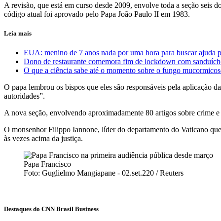
A revisão, que está em curso desde 2009, envolve toda a seção seis do
código atual foi aprovado pelo Papa João Paulo II em 1983.
Leia mais
EUA: menino de 7 anos nada por uma hora para buscar ajuda pa
Dono de restaurante comemora fim de lockdown com sanduíche
O que a ciência sabe até o momento sobre o fungo mucormicose
O papa lembrou os bispos que eles são responsáveis pela aplicação das
autoridades”.
A nova seção, envolvendo aproximadamente 80 artigos sobre crime e p
O monsenhor Filippo Iannone, líder do departamento do Vaticano que 
às vezes acima da justiça.
Papa Francisco
Foto: Guglielmo Mangiapane - 02.set.220 / Reuters
Destaques do CNN Brasil Business