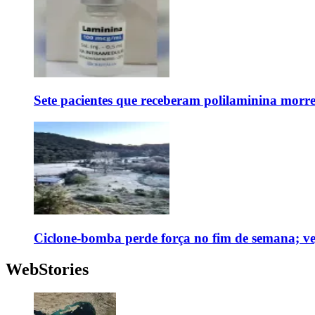
Sete pacientes que receberam polilaminina mor
Ciclone-bomba perde força no fim de semana; vej
WebStories