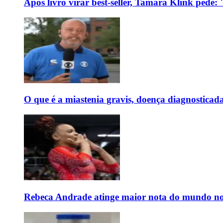
Após livro virar best-seller, Tamara Klink pede
O que é a miastenia gravis, doença diagnostica
Rebeca Andrade atinge maior nota do mundo no