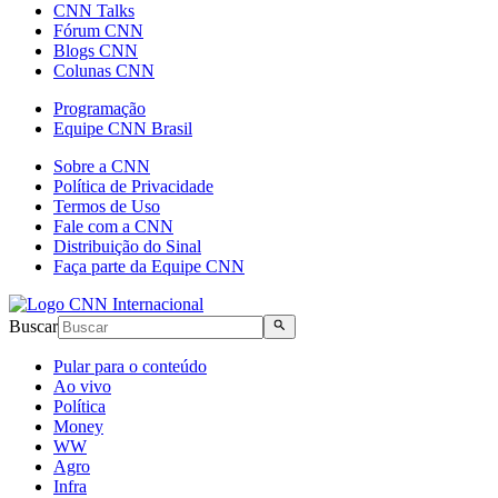
CNN Talks
Fórum CNN
Blogs CNN
Colunas CNN
Programação
Equipe CNN Brasil
Sobre a CNN
Política de Privacidade
Termos de Uso
Fale com a CNN
Distribuição do Sinal
Faça parte da Equipe CNN
Buscar
Pular para o conteúdo
Ao vivo
Política
Money
WW
Agro
Infra