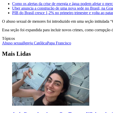
Como os alertas da crise de energia e água podem afetar o mer
Uber anuncia a construção de uma nova sede no Brasil, na Gr
PIB do Brasil cresce 1,2% no primeiro trimestre e volta ao pa
O abuso sexual de menores foi introduzido em uma seção intitulada 
Essa seção foi expandida para incluir novos crimes, como corrupção 
Tópicos
Abuso sexual
Igreja Católica
Papa Francisco
Mais Lidas