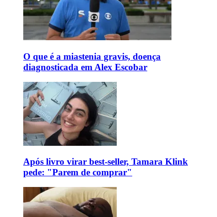
O que é a miastenia gravis, doença
diagnosticada em Alex Escobar
Após livro virar best-seller, Tamara Klink
pede: "Parem de comprar"