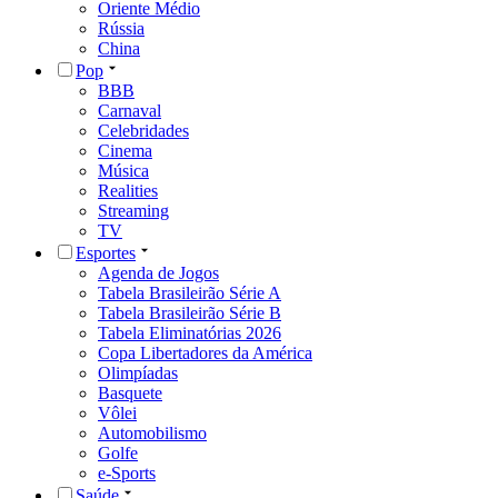
Oriente Médio
Rússia
China
Pop
BBB
Carnaval
Celebridades
Cinema
Música
Realities
Streaming
TV
Esportes
Agenda de Jogos
Tabela Brasileirão Série A
Tabela Brasileirão Série B
Tabela Eliminatórias 2026
Copa Libertadores da América
Olimpíadas
Basquete
Vôlei
Automobilismo
Golfe
e-Sports
Saúde