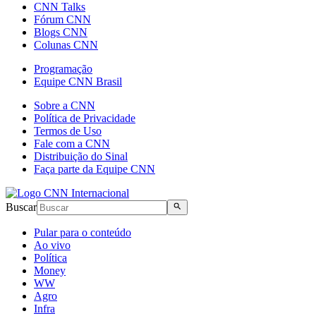
CNN Talks
Fórum CNN
Blogs CNN
Colunas CNN
Programação
Equipe CNN Brasil
Sobre a CNN
Política de Privacidade
Termos de Uso
Fale com a CNN
Distribuição do Sinal
Faça parte da Equipe CNN
Buscar
Pular para o conteúdo
Ao vivo
Política
Money
WW
Agro
Infra