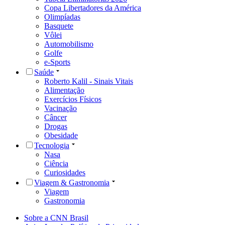
Copa Libertadores da América
Olimpíadas
Basquete
Vôlei
Automobilismo
Golfe
e-Sports
Saúde
Roberto Kalil - Sinais Vitais
Alimentação
Exercícios Físicos
Vacinação
Câncer
Drogas
Obesidade
Tecnologia
Nasa
Ciência
Curiosidades
Viagem & Gastronomia
Viagem
Gastronomia
Sobre a CNN Brasil