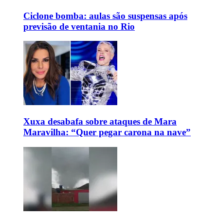
Ciclone bomba: aulas são suspensas após
previsão de ventania no Rio
Xuxa desabafa sobre ataques de Mara
Maravilha: “Quer pegar carona na nave”