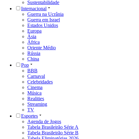
Sustentabilidade
Internacional
Guerra na Ucrânia
Guerra em Israel
Estados Unidos
Europa
Ásia
África
Oriente Médio
Rússia
China
Pop
BBB
Carnaval
Celebridades
Cinema
Música
Realities
Streaming
TV
Esportes
Agenda de Jogos
Tabela Brasileirão Série A
Tabela Brasileirão Série B
Tabela Eliminatórias 2026