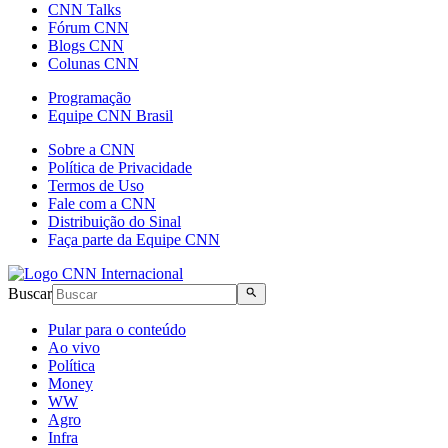
CNN Talks
Fórum CNN
Blogs CNN
Colunas CNN
Programação
Equipe CNN Brasil
Sobre a CNN
Política de Privacidade
Termos de Uso
Fale com a CNN
Distribuição do Sinal
Faça parte da Equipe CNN
Buscar
Pular para o conteúdo
Ao vivo
Política
Money
WW
Agro
Infra