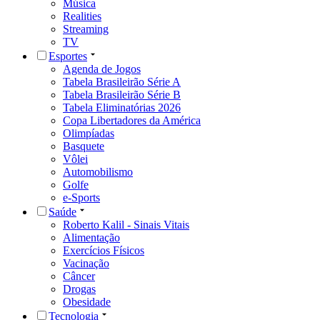
Música
Realities
Streaming
TV
Esportes
Agenda de Jogos
Tabela Brasileirão Série A
Tabela Brasileirão Série B
Tabela Eliminatórias 2026
Copa Libertadores da América
Olimpíadas
Basquete
Vôlei
Automobilismo
Golfe
e-Sports
Saúde
Roberto Kalil - Sinais Vitais
Alimentação
Exercícios Físicos
Vacinação
Câncer
Drogas
Obesidade
Tecnologia