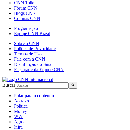
CNN Talks
Fórum CNN
Blogs CNN
Colunas CNN
Programação
Equipe CNN Brasil
Sobre a CNN
Política de Privacidade
Termos de Uso
Fale com a CNN
Distribuição do Sinal
Faça parte da Equipe CNN
Buscar
Pular para o conteúdo
Ao vivo
Política
Money
WW
Agro
Infra