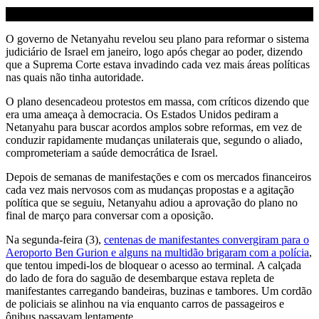
O governo de Netanyahu revelou seu plano para reformar o sistema
judiciário de Israel em janeiro, logo após chegar ao poder, dizendo
que a Suprema Corte estava invadindo cada vez mais áreas políticas
nas quais não tinha autoridade.
O plano desencadeou protestos em massa, com críticos dizendo que
era uma ameaça à democracia. Os Estados Unidos pediram a
Netanyahu para buscar acordos amplos sobre reformas, em vez de
conduzir rapidamente mudanças unilaterais que, segundo o aliado,
comprometeriam a saúde democrática de Israel.
Depois de semanas de manifestações e com os mercados financeiros
cada vez mais nervosos com as mudanças propostas e a agitação
política que se seguiu, Netanyahu adiou a aprovação do plano no
final de março para conversar com a oposição.
Na segunda-feira (3),
centenas de manifestantes convergiram para o
Aeroporto Ben Gurion e alguns na multidão brigaram com a polícia
,
que tentou impedi-los de bloquear o acesso ao terminal. A calçada
do lado de fora do saguão de desembarque estava repleta de
manifestantes carregando bandeiras, buzinas e tambores. Um cordão
de policiais se alinhou na via enquanto carros de passageiros e
ônibus passavam lentamente.