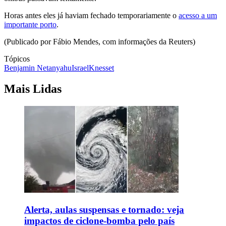
Horas antes eles já haviam fechado temporariamente o
acesso a um
importante porto
.
(Publicado por Fábio Mendes, com informações da Reuters)
Tópicos
Benjamin Netanyahu
Israel
Knesset
Mais Lidas
Alerta, aulas suspensas e tornado: veja
impactos de ciclone-bomba pelo país