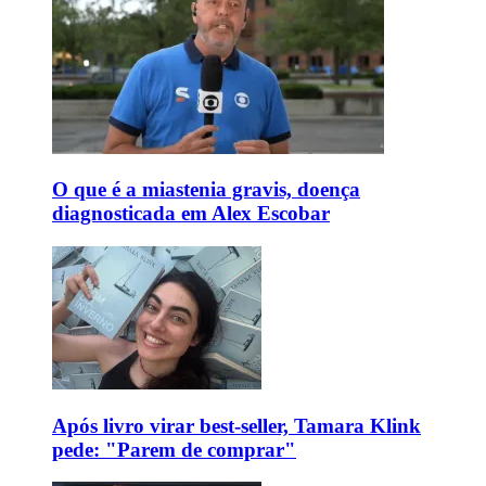
O que é a miastenia gravis, doença
diagnosticada em Alex Escobar
Após livro virar best-seller, Tamara Klink
pede: "Parem de comprar"