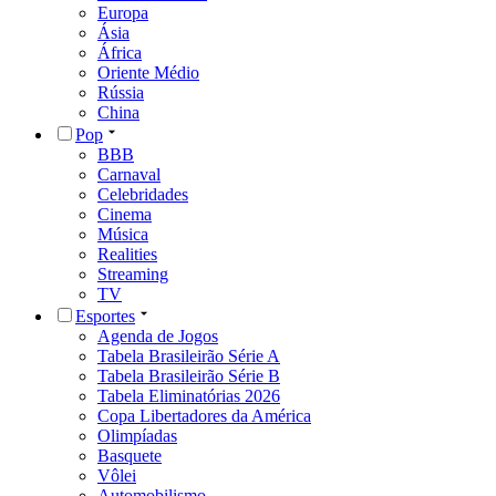
Europa
Ásia
África
Oriente Médio
Rússia
China
Pop
BBB
Carnaval
Celebridades
Cinema
Música
Realities
Streaming
TV
Esportes
Agenda de Jogos
Tabela Brasileirão Série A
Tabela Brasileirão Série B
Tabela Eliminatórias 2026
Copa Libertadores da América
Olimpíadas
Basquete
Vôlei
Automobilismo