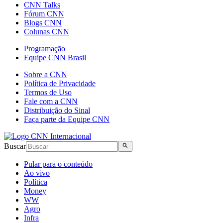
CNN Talks
Fórum CNN
Blogs CNN
Colunas CNN
Programação
Equipe CNN Brasil
Sobre a CNN
Política de Privacidade
Termos de Uso
Fale com a CNN
Distribuição do Sinal
Faça parte da Equipe CNN
Buscar
Pular para o conteúdo
Ao vivo
Política
Money
WW
Agro
Infra