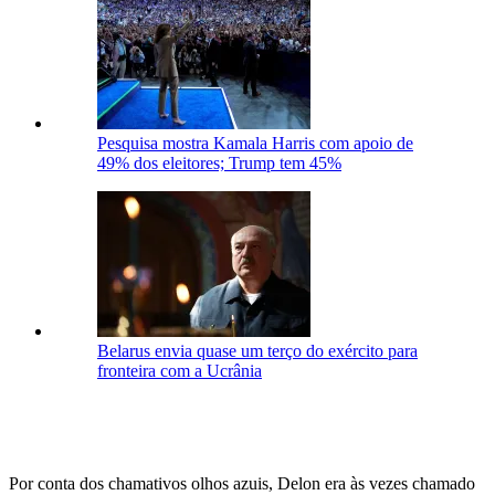
Pesquisa mostra Kamala Harris com apoio de
49% dos eleitores; Trump tem 45%
Belarus envia quase um terço do exército para
fronteira com a Ucrânia
Por conta dos chamativos olhos azuis, Delon era às vezes chamado