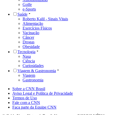
Golfe
e-Sports
Saúde
Roberto Kalil - Sinais Vitais
Alimentação
Exercícios Físicos
Vacinação
Câncer
Drogas
Obesidade
Tecnologia
Nasa
Ciência
Curiosidades
Viagem & Gastronomia
Viagem
Gastronomia
Sobre a CNN Brasil
Aviso Legal e Política de Privacidade
Termos de Uso
Fale com a CNN
Faça parte da Equipe CNN