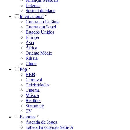
Finanças Pessoais
Loterias
Sustentabilidade
Internacional
Guerra na Ucrânia
Guerra em Israel
Estados Unidos
Europa
Ásia
África
Oriente Médio
Rússia
China
Pop
BBB
Carnaval
Celebridades
Cinema
Música
Realities
Streaming
TV
Esportes
Agenda de Jogos
Tabela Brasileirão Série A