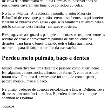
massiva da penitenciária de Punta Carretas foi possível após os
prisioneiros cavarem um túnel que conectou 25 celas.
No livro “Mujica - A revolução tranquila, o autor Mauricio
Rabuffetti descreve que para não serem descobertos, os prisioneiros
taparam os buracos com gesso - que seus familiares levavam para a
prisão como se fosse farinha - cartazes e pôsteres.
Eles pagavam aos guardas para que aumentassem os prazos entre as
revistas de celas e aproveitavam partidas de futebol entre os
detentos, para fazer o túnel, gritando gols e faltas que nunca
ocorreram para disfarçar o barulho da escavação.
Perdeu meio pulmão, baço e dentes
Mujica levou diversos tiros durante o passado como guerrilheiro.
Em algumas circunstâncias afirmou que foram 7, em outras que
foram nove. Em uma das vezes que foi atingido com disparos,
perdeu meio pulmão e o baço.
Na prisão, padeceu de doenças psicológicas e físicas. Delirou. Teve
diarreias e incontinência urinária. E perdeu dentes de tanto que
apanhou nas torturas.
Tópicos