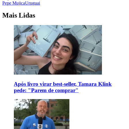
Pepe Mujica
Uruguai
Mais Lidas
Após livro virar best-seller, Tamara Klink
pede: "Parem de comprar"