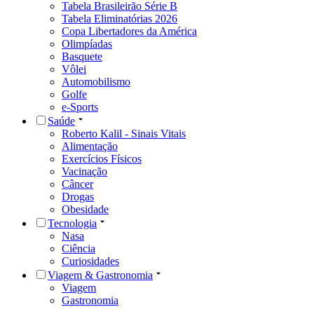
Tabela Brasileirão Série B
Tabela Eliminatórias 2026
Copa Libertadores da América
Olimpíadas
Basquete
Vôlei
Automobilismo
Golfe
e-Sports
Saúde
Roberto Kalil - Sinais Vitais
Alimentação
Exercícios Físicos
Vacinação
Câncer
Drogas
Obesidade
Tecnologia
Nasa
Ciência
Curiosidades
Viagem & Gastronomia
Viagem
Gastronomia