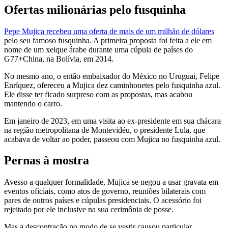
Ofertas milionárias pelo fusquinha
Pepe Mujica recebeu uma oferta de mais de um milhão de dólares
pelo seu famoso fusquinha. A primeira proposta foi feita a ele em
nome de um xeique árabe durante uma cúpula de países do
G77+China, na Bolívia, em 2014.
No mesmo ano, o então embaixador do México no Uruguai, Felipe
Enríquez, ofereceu a Mujica dez caminhonetes pelo fusquinha azul.
Ele disse ter ficado surpreso com as propostas, mas acabou
mantendo o carro.
Em janeiro de 2023, em uma visita ao ex-presidente em sua chácara
na região metropolitana de Montevidéu, o presidente Lula, que
acabava de voltar ao poder, passeou com Mujica no fusquinha azul.
Pernas à mostra
Avesso a qualquer formalidade, Mujica se negou a usar gravata em
eventos oficiais, como atos de governo, reuniões bilaterais com
pares de outros países e cúpulas presidenciais. O acessório foi
rejeitado por ele inclusive na sua cerimônia de posse.
Mas a descontração no modo de se vestir causou particular