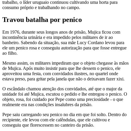
trabalho, o líder uruguaio continuou cultivando uma horta para
consumo próprio e trabalhando no campo.
Travou batalha por penico
Em 1976, durante seus longos anos de prisão, Mujica ficou com
incontinência urinária e era impedido pelos militares de ir ao
banheiro. Sabendo da situação, sua mãe Lucy Cordano levou para
ele um penico rosa e conseguiu autorização para que fosse entregue
ao filho.
Mesmo assim, os militares impediram que o objeto chegasse às mãos
de Mujica. Após muito insistir para que lhe dessem o penico, ele
aproveitou uma festa, com convidados ilustres, no quartel onde
estava preso, para gritar pela janela que não o deixavam fazer xixi.
O escândalo chamou atenção dos convidados, até que o major da
unidade foi até Mujica, escutou o pedido e lhe entregou o penico. O
objeto, rosa, foi cuidado por Pepe como uma preciosidade - o que
realmente era nas condições insalubres da prisão.
Pepe saiu carregando seu penico no dia em que foi solto. Dentro do
recipiente, ele levou com ele calêndulas, que ele cultivou e
conseguiu que florescessem no canteiro da prisão.