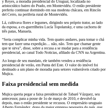
y Reyes, a moradia presidencial do Uruguai, localizada no
aristocrático bairro do Prado, em Montevidéu. O então presidente
preferiu continuar dormindo em sua modesta chácara, em Rincón
del Cerro, na periferia rural de Montevidéu.
Lá, cultivava flores e legumes, dirigindo seu próprio trator, ao lado
da esposa, a ex-guerrilheira Lucía Topolansky, e uma cachorra de
três patas, Manuela.
“Seria complicar minha vida. Tem quatro andares, para tomar o chá
tem que fazer uma expedição… não, não. Tem que chamar gente
que te sirva”, disse, sobre a recusa a se mudar para a residência
presidencial, ao canal Todo Noticias, afiliado da CNN na Argentina.
Ao longo de seu mandato, ele também vendeu a residência
presidencial de verão, em Punta del Este. O valor do imóvel foi
destinado a um plano de moradia para setores vulneráveis criado por
Mujica.
Faixa presidencial sem medida
Mujica queria pegar a faixa presidencial de Tabaré Vázquez, seu
antecessor, para a posse de 1o de março de 2010, e devolvê-la
depois, mas o então presidente se recusou. O empresário uruguaio
Alberto Fernández, dono da maior empresa pesqueira do país, que