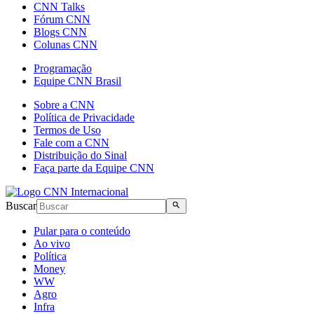
CNN Talks
Fórum CNN
Blogs CNN
Colunas CNN
Programação
Equipe CNN Brasil
Sobre a CNN
Política de Privacidade
Termos de Uso
Fale com a CNN
Distribuição do Sinal
Faça parte da Equipe CNN
Buscar
Pular para o conteúdo
Ao vivo
Política
Money
WW
Agro
Infra