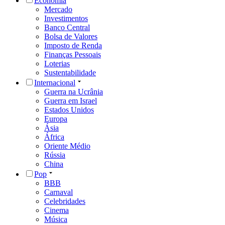
Economia
Mercado
Investimentos
Banco Central
Bolsa de Valores
Imposto de Renda
Finanças Pessoais
Loterias
Sustentabilidade
Internacional
Guerra na Ucrânia
Guerra em Israel
Estados Unidos
Europa
Ásia
África
Oriente Médio
Rússia
China
Pop
BBB
Carnaval
Celebridades
Cinema
Música