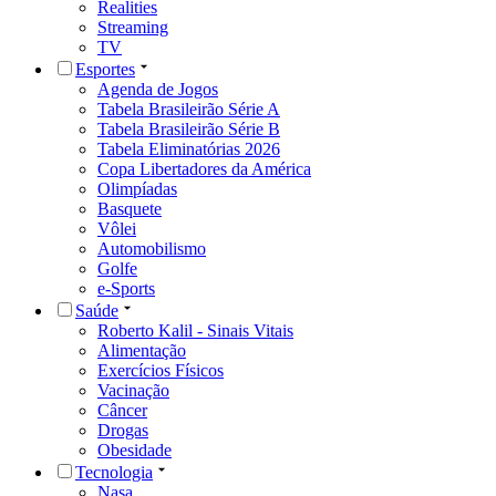
Realities
Streaming
TV
Esportes
Agenda de Jogos
Tabela Brasileirão Série A
Tabela Brasileirão Série B
Tabela Eliminatórias 2026
Copa Libertadores da América
Olimpíadas
Basquete
Vôlei
Automobilismo
Golfe
e-Sports
Saúde
Roberto Kalil - Sinais Vitais
Alimentação
Exercícios Físicos
Vacinação
Câncer
Drogas
Obesidade
Tecnologia
Nasa