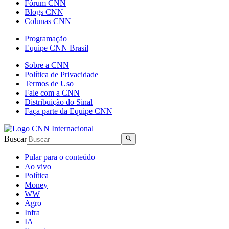
Fórum CNN
Blogs CNN
Colunas CNN
Programação
Equipe CNN Brasil
Sobre a CNN
Política de Privacidade
Termos de Uso
Fale com a CNN
Distribuição do Sinal
Faça parte da Equipe CNN
Buscar
Pular para o conteúdo
Ao vivo
Política
Money
WW
Agro
Infra
IA