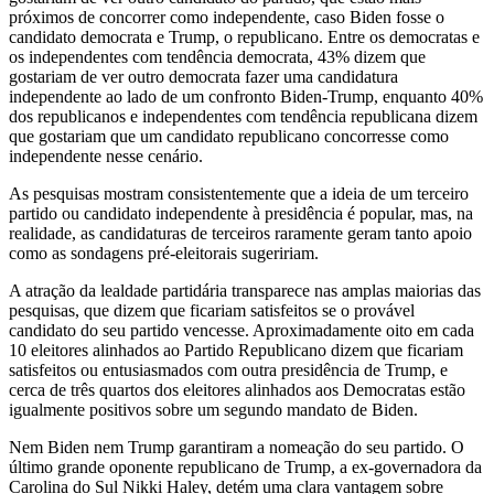
próximos de concorrer como independente, caso Biden fosse o
candidato democrata e Trump, o republicano. Entre os democratas e
os independentes com tendência democrata, 43% dizem que
gostariam de ver outro democrata fazer uma candidatura
independente ao lado de um confronto Biden-Trump, enquanto 40%
dos republicanos e independentes com tendência republicana dizem
que gostariam que um candidato republicano concorresse como
independente nesse cenário.
As pesquisas mostram consistentemente que a ideia de um terceiro
partido ou candidato independente à presidência é popular, mas, na
realidade, as candidaturas de terceiros raramente geram tanto apoio
como as sondagens pré-eleitorais sugeririam.
A atração da lealdade partidária transparece nas amplas maiorias das
pesquisas, que dizem que ficariam satisfeitos se o provável
candidato do seu partido vencesse. Aproximadamente oito em cada
10 eleitores alinhados ao Partido Republicano dizem que ficariam
satisfeitos ou entusiasmados com outra presidência de Trump, e
cerca de três quartos dos eleitores alinhados aos Democratas estão
igualmente positivos sobre um segundo mandato de Biden.
Nem Biden nem Trump garantiram a nomeação do seu partido. O
último grande oponente republicano de Trump, a ex-governadora da
Carolina do Sul Nikki Haley, detém uma clara vantagem sobre