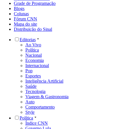
Grade de Programação
Blogs
Colunas
Fórum CNN
Mapa do site
Distribuição do Sinal
Editorias
Ao Vivo
Política
Nacional
Economia
Internacional
Pop
Esportes
Inteligência Artificial
Saúde
Tecnologia
Viagem & Gastronomia
Auto
Comportamento
Style
Política
Índice CNN
Governo Lula