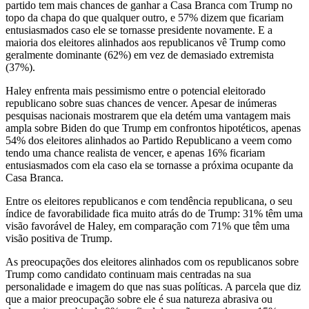
partido tem mais chances de ganhar a Casa Branca com Trump no
topo da chapa do que qualquer outro, e 57% dizem que ficariam
entusiasmados caso ele se tornasse presidente novamente. E a
maioria dos eleitores alinhados aos republicanos vê Trump como
geralmente dominante (62%) em vez de demasiado extremista
(37%).
Haley enfrenta mais pessimismo entre o potencial eleitorado
republicano sobre suas chances de vencer. Apesar de inúmeras
pesquisas nacionais mostrarem que ela detém uma vantagem mais
ampla sobre Biden do que Trump em confrontos hipotéticos, apenas
54% dos eleitores alinhados ao Partido Republicano a veem como
tendo uma chance realista de vencer, e apenas 16% ficariam
entusiasmados com ela caso ela se tornasse a próxima ocupante da
Casa Branca.
Entre os eleitores republicanos e com tendência republicana, o seu
índice de favorabilidade fica muito atrás do de Trump: 31% têm uma
visão favorável de Haley, em comparação com 71% que têm uma
visão positiva de Trump.
As preocupações dos eleitores alinhados com os republicanos sobre
Trump como candidato continuam mais centradas na sua
personalidade e imagem do que nas suas políticas. A parcela que diz
que a maior preocupação sobre ele é sua natureza abrasiva ou