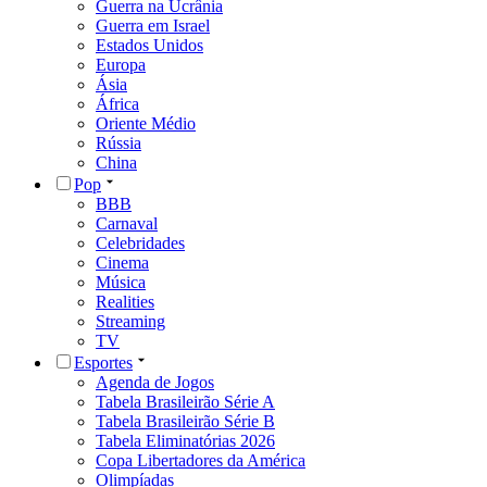
Guerra na Ucrânia
Guerra em Israel
Estados Unidos
Europa
Ásia
África
Oriente Médio
Rússia
China
Pop
BBB
Carnaval
Celebridades
Cinema
Música
Realities
Streaming
TV
Esportes
Agenda de Jogos
Tabela Brasileirão Série A
Tabela Brasileirão Série B
Tabela Eliminatórias 2026
Copa Libertadores da América
Olimpíadas