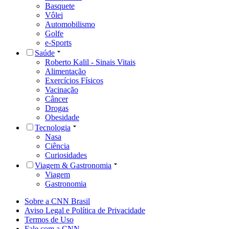
Basquete
Vôlei
Automobilismo
Golfe
e-Sports
Saúde
Roberto Kalil - Sinais Vitais
Alimentação
Exercícios Físicos
Vacinação
Câncer
Drogas
Obesidade
Tecnologia
Nasa
Ciência
Curiosidades
Viagem & Gastronomia
Viagem
Gastronomia
Sobre a CNN Brasil
Aviso Legal e Política de Privacidade
Termos de Uso
Fale com a CNN