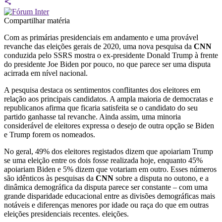
Compartilhar matéria
Com as primárias presidenciais em andamento e uma provável
revanche das eleições gerais de 2020, uma nova pesquisa da
CNN
conduzida pelo SSRS mostra o ex-presidente Donald Trump à frente
do presidente Joe Biden por pouco, no que parece ser uma disputa
acirrada em nível nacional.
A pesquisa destaca os sentimentos conflitantes dos eleitores em
relação aos principais candidatos. A ampla maioria de democratas e
republicanos afirma que ficaria satisfeita se o candidato do seu
partido ganhasse tal revanche. Ainda assim, uma minoria
considerável de eleitores expressa o desejo de outra opção se Biden
e Trump forem os nomeados.
No geral, 49% dos eleitores registados dizem que apoiariam Trump
se uma eleição entre os dois fosse realizada hoje, enquanto 45%
apoiariam Biden e 5% dizem que votariam em outro. Esses números
são idênticos às pesquisas da
CNN
sobre a disputa no outono, e a
dinâmica demográfica da disputa parece ser constante – com uma
grande disparidade educacional entre as divisões demográficas mais
notáveis e diferenças menores por idade ou raça do que em outras
eleições presidenciais recentes. eleições.