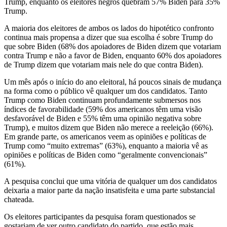
Trump, enquanto os eleitores negros quebram 57% Biden para 35%
Trump.
A maioria dos eleitores de ambos os lados do hipotético confronto
continua mais propensa a dizer que sua escolha é sobre Trump do
que sobre Biden (68% dos apoiadores de Biden dizem que votariam
contra Trump e não a favor de Biden, enquanto 60% dos apoiadores
de Trump dizem que votariam mais nele do que contra Biden).
Um mês após o início do ano eleitoral, há poucos sinais de mudança
na forma como o público vê qualquer um dos candidatos. Tanto
Trump como Biden continuam profundamente submersos nos
índices de favorabilidade (59% dos americanos têm uma visão
desfavorável de Biden e 55% têm uma opinião negativa sobre
Trump), e muitos dizem que Biden não merece a reeleição (66%).
Em grande parte, os americanos veem as opiniões e políticas de
Trump como “muito extremas” (63%), enquanto a maioria vê as
opiniões e políticas de Biden como “geralmente convencionais”
(61%).
A pesquisa conclui que uma vitória de qualquer um dos candidatos
deixaria a maior parte da nação insatisfeita e uma parte substancial
chateada.
Os eleitores participantes da pesquisa foram questionados se
gostariam de ver outro candidato do partido, que estão mais