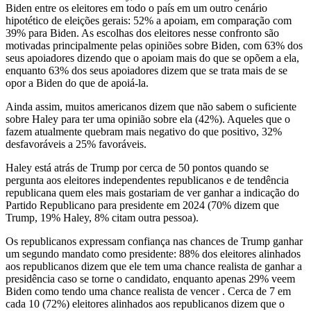
Biden entre os eleitores em todo o país em um outro cenário
hipotético de eleições gerais: 52% a apoiam, em comparação com
39% para Biden. As escolhas dos eleitores nesse confronto são
motivadas principalmente pelas opiniões sobre Biden, com 63% dos
seus apoiadores dizendo que o apoiam mais do que se opõem a ela,
enquanto 63% dos seus apoiadores dizem que se trata mais de se
opor a Biden do que de apoiá-la.
Ainda assim, muitos americanos dizem que não sabem o suficiente
sobre Haley para ter uma opinião sobre ela (42%). Aqueles que o
fazem atualmente quebram mais negativo do que positivo, 32%
desfavoráveis a 25% favoráveis.
Haley está atrás de Trump por cerca de 50 pontos quando se
pergunta aos eleitores independentes republicanos e de tendência
republicana quem eles mais gostariam de ver ganhar a indicação do
Partido Republicano para presidente em 2024 (70% dizem que
Trump, 19% Haley, 8% citam outra pessoa).
Os republicanos expressam confiança nas chances de Trump ganhar
um segundo mandato como presidente: 88% dos eleitores alinhados
aos republicanos dizem que ele tem uma chance realista de ganhar a
presidência caso se torne o candidato, enquanto apenas 29% veem
Biden como tendo uma chance realista de vencer . Cerca de 7 em
cada 10 (72%) eleitores alinhados aos republicanos dizem que o