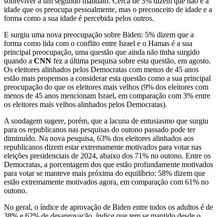
sobreviver a um segundo mandato. Cerca de 3% dizem que não é a
idade que os preocupa pessoalmente, mas o preconceito de idade e a
forma como a sua idade é percebida pelos outros.
E surgiu uma nova preocupação sobre Biden: 5% dizem que a
forma como lida com o conflito entre Israel e o Hamas é a sua
principal preocupação, uma questão que ainda não tinha surgido
quando a
CNN
fez a última pesquisa sobre esta questão, em agosto.
Os eleitores alinhados pelos Democratas com menos de 45 anos
estão mais propensos a considerar esta questão como a sua principal
preocupação do que os eleitores mais velhos (9% dos eleitores com
menos de 45 anos mencionam Israel, em comparação com 3% entre
os eleitores mais velhos alinhados pelos Democratas).
A sondagem sugere, porém, que a lacuna de entusiasmo que surgiu
para os republicanos nas pesquisas do outono passado pode ter
diminuído. Na nova pesquisa, 63% dos eleitores alinhados aos
republicanos dizem estar extremamente motivados para votar nas
eleições presidenciais de 2024, abaixo dos 71% no outono. Entre os
Democratas, a porcentagem dos que estão profundamente motivados
para votar se manteve mais próxima do equilíbrio: 58% dizem que
estão extremamente motivados agora, em comparação com 61% no
outono.
No geral, o índice de aprovação de Biden entre todos os adultos é de
38% e 62% de desaprovação, índice que tem se mantido desde o