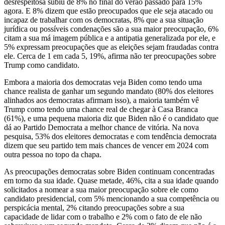
desrespeitosa subiu de 8% no final do verão passado para 15%
agora. E 8% dizem que estão preocupados que ele seja atacado ou
incapaz de trabalhar com os democratas, 8% que a sua situação
jurídica ou possíveis condenações são a sua maior preocupação, 6%
citam a sua má imagem pública e a antipatia generalizada por ele, e
5% expressam preocupações que as eleições sejam fraudadas contra
ele. Cerca de 1 em cada 5, 19%, afirma não ter preocupações sobre
Trump como candidato.
Embora a maioria dos democratas veja Biden como tendo uma
chance realista de ganhar um segundo mandato (80% dos eleitores
alinhados aos democratas afirmam isso), a maioria também vê
Trump como tendo uma chance real de chegar à Casa Branca
(61%), e uma pequena maioria diz que Biden não é o candidato que
dá ao Partido Democrata a melhor chance de vitória. Na nova
pesquisa, 53% dos eleitores democratas e com tendência democrata
dizem que seu partido tem mais chances de vencer em 2024 com
outra pessoa no topo da chapa.
As preocupações democratas sobre Biden continuam concentradas
em torno da sua idade. Quase metade, 46%, cita a sua idade quando
solicitados a nomear a sua maior preocupação sobre ele como
candidato presidencial, com 5% mencionando a sua competência ou
perspicácia mental, 2% citando preocupações sobre a sua
capacidade de lidar com o trabalho e 2% com o fato de ele não