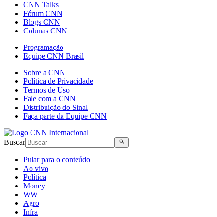
CNN Talks
Fórum CNN
Blogs CNN
Colunas CNN
Programação
Equipe CNN Brasil
Sobre a CNN
Política de Privacidade
Termos de Uso
Fale com a CNN
Distribuição do Sinal
Faça parte da Equipe CNN
Buscar
Pular para o conteúdo
Ao vivo
Política
Money
WW
Agro
Infra