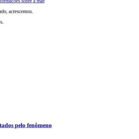
nformações sobre a mãe
ado, acrescentou.
s.
etados pelo fenômeno