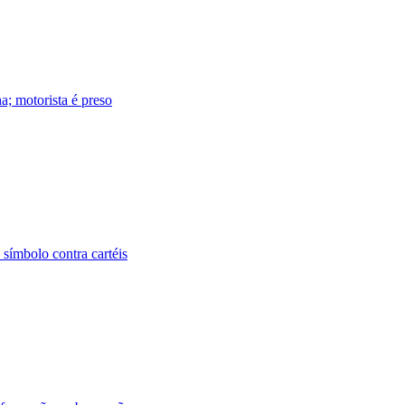
a; motorista é preso
símbolo contra cartéis