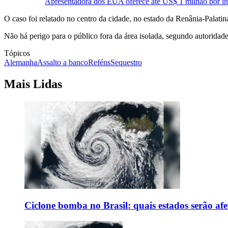
Apresentadora dos EUA oferece até US$ 1 milhão por i
O caso foi relatado no centro da cidade, no estado da Renânia-Palatin
Não há perigo para o público fora da área isolada, segundo autoridade
Tópicos
Alemanha
Assalto a banco
Reféns
Sequestro
Mais Lidas
Ciclone bomba no Brasil: quais estados serão af