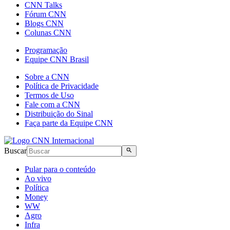
CNN Talks
Fórum CNN
Blogs CNN
Colunas CNN
Programação
Equipe CNN Brasil
Sobre a CNN
Política de Privacidade
Termos de Uso
Fale com a CNN
Distribuição do Sinal
Faça parte da Equipe CNN
Buscar
Pular para o conteúdo
Ao vivo
Política
Money
WW
Agro
Infra