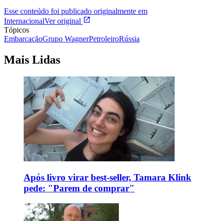
Esse conteúdo foi publicado originalmente em
Internacional
Ver original
Tópicos
Embarcação
Grupo Wagner
Petroleiro
Rússia
Mais Lidas
Após livro virar best-seller, Tamara Klink
pede: "Parem de comprar"