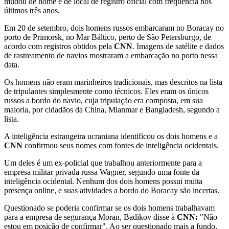
mudou de nome e de local de registro oficial com frequência nos
últimos três anos.
Em 20 de setembro, dois homens russos embarcaram no Boracay no
porto de Primorsk, no Mar Báltico, perto de São Petersburgo, de
acordo com registros obtidos pela
CNN
. Imagens de satélite e dados
de rastreamento de navios mostraram a embarcação no porto nessa
data.
Os homens não eram marinheiros tradicionais, mas descritos na lista
de tripulantes simplesmente como técnicos. Eles eram os únicos
russos a bordo do navio, cuja tripulação era composta, em sua
maioria, por cidadãos da China, Mianmar e Bangladesh, segundo a
lista.
A inteligência estrangeira ucraniana identificou os dois homens e a
CNN
confirmou seus nomes com fontes de inteligência ocidentais.
Um deles é um ex-policial que trabalhou anteriormente para a
empresa militar privada russa Wagner, segundo uma fonte da
inteligência ocidental. Nenhum dos dois homens possui muita
presença online, e suas atividades a bordo do Boracay são incertas.
Questionado se poderia confirmar se os dois homens trabalhavam
para a empresa de segurança Moran, Badikov disse à
CNN:
"Não
estou em posição de confirmar". Ao ser questionado mais a fundo,