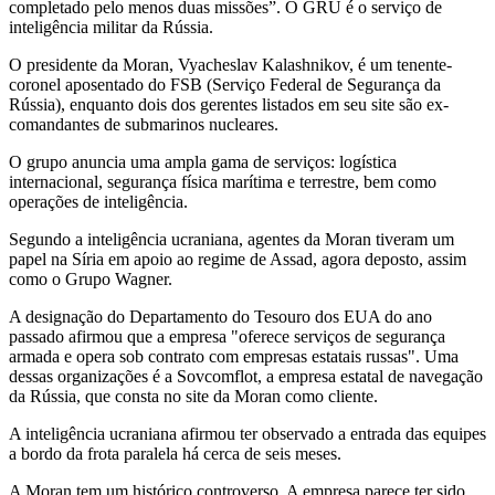
completado pelo menos duas missões”. O GRU é o serviço de
inteligência militar da Rússia.
O presidente da Moran, Vyacheslav Kalashnikov, é um tenente-
coronel aposentado do FSB (Serviço Federal de Segurança da
Rússia), enquanto dois dos gerentes listados em seu site são ex-
comandantes de submarinos nucleares.
O grupo anuncia uma ampla gama de serviços: logística
internacional, segurança física marítima e terrestre, bem como
operações de inteligência.
Segundo a inteligência ucraniana, agentes da Moran tiveram um
papel na Síria em apoio ao regime de Assad, agora deposto, assim
como o Grupo Wagner.
A designação do Departamento do Tesouro dos EUA do ano
passado afirmou que a empresa "oferece serviços de segurança
armada e opera sob contrato com empresas estatais russas". Uma
dessas organizações é a Sovcomflot, a empresa estatal de navegação
da Rússia, que consta no site da Moran como cliente.
A inteligência ucraniana afirmou ter observado a entrada das equipes
a bordo da frota paralela há cerca de seis meses.
A Moran tem um histórico controverso. A empresa parece ter sido