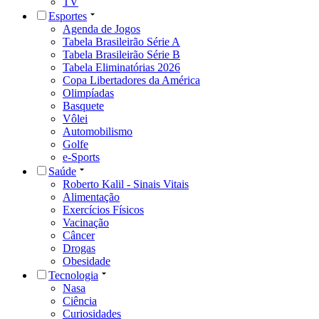
TV
Esportes
Agenda de Jogos
Tabela Brasileirão Série A
Tabela Brasileirão Série B
Tabela Eliminatórias 2026
Copa Libertadores da América
Olimpíadas
Basquete
Vôlei
Automobilismo
Golfe
e-Sports
Saúde
Roberto Kalil - Sinais Vitais
Alimentação
Exercícios Físicos
Vacinação
Câncer
Drogas
Obesidade
Tecnologia
Nasa
Ciência
Curiosidades