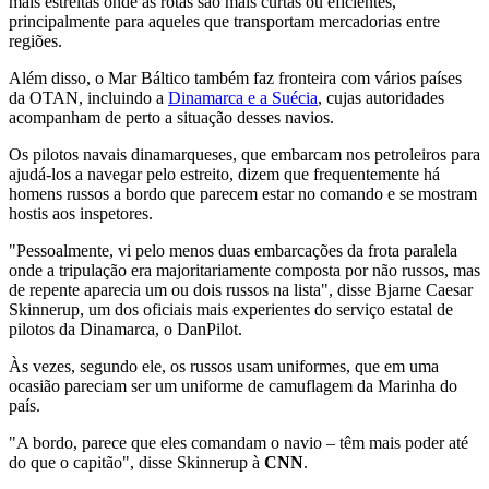
mais estreitas onde as rotas são mais curtas ou eficientes,
principalmente para aqueles que transportam mercadorias entre
regiões.
Além disso, o Mar Báltico também faz fronteira com vários países
da OTAN, incluindo a
Dinamarca e a Suécia
, cujas autoridades
acompanham de perto a situação desses navios.
Os pilotos navais dinamarqueses, que embarcam nos petroleiros para
ajudá-los a navegar pelo estreito, dizem que frequentemente há
homens russos a bordo que parecem estar no comando e se mostram
hostis aos inspetores.
"Pessoalmente, vi pelo menos duas embarcações da frota paralela
onde a tripulação era majoritariamente composta por não russos, mas
de repente aparecia um ou dois russos na lista", disse Bjarne Caesar
Skinnerup, um dos oficiais mais experientes do serviço estatal de
pilotos da Dinamarca, o DanPilot.
Às vezes, segundo ele, os russos usam uniformes, que em uma
ocasião pareciam ser um uniforme de camuflagem da Marinha do
país.
"A bordo, parece que eles comandam o navio – têm mais poder até
do que o capitão", disse Skinnerup à
CNN
.