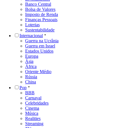
Banco Central
Bolsa de Valores
Imposto de Renda
Finanças Pessoais
Loterias
Sustentabilidade
Internacional
Guerra na Ucrânia
Guerra em Israel
Estados Unidos
Europa
Ásia
África
Oriente Médio
Rússia
China
Pop
BBB
Carnaval
Celebridades
Cinema
Música
Realities
Streaming