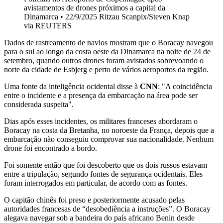
avistamentos de drones próximos a capital da
Dinamarca • 22/9/2025 Ritzau Scanpix/Steven Knap
via REUTERS
Dados de rastreamento de navios mostram que o Boracay navegou
para o sul ao longo da costa oeste da Dinamarca na noite de 24 de
setembro, quando outros drones foram avistados sobrevoando o
norte da cidade de Esbjerg e perto de vários aeroportos da região.
Uma fonte da inteligência ocidental disse à
CNN
: "A coincidência
entre o incidente e a presença da embarcação na área pode ser
considerada suspeita".
Dias após esses incidentes, os militares franceses abordaram o
Boracay na costa da Bretanha, no noroeste da França, depois que a
embarcação não conseguiu comprovar sua nacionalidade. Nenhum
drone foi encontrado a bordo.
Foi somente então que foi descoberto que os dois russos estavam
entre a tripulação, segundo fontes de segurança ocidentais. Eles
foram interrogados em particular, de acordo com as fontes.
O capitão chinês foi preso e posteriormente acusado pelas
autoridades francesas de “desobediência a instruções”. O Boracay
alegava navegar sob a bandeira do país africano Benin desde