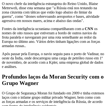
O novo chefe da inteligência estrangeira do Reino Unido, Blaise
Metreweli, disse esta semana que "a Rússia está nos testando na
zona cinzenta com táticas que estão logo abaixo do limiar da
guerra", como "drones sobrevoando aeroportos e bases, atividade
agressiva em nossos mares, acima e abaixo das ondas".
Fontes da inteligência ucraniana compartilharam com a
CNN
os
nomes de oito russos que estiveram a bordo de outros navios da
frota paralela e navegaram por uma rota semelhante ao redor da
Europa no último ano. Vários deles tinham ligações com as forças
armadas russas..
Após passar pela Europa, o navio seguiu para o porto de Vadinar, no
oeste da Índia, onde descarregou uma carga de petróleo russo em 1º
de novembro, de acordo com a Kpler, uma empresa global de dados
e análises.
Profundos laços da Moran Security com o
Grupo Wagner
O Grupo de Segurança Moran foi fundado em 2009 e tinha extensos
laços com o infame grupo militar privado Wagner, bem como com
as forças armadas e os serviços de inteligência da Rússia, de acordo
com fontes de inteligência ocidentais.