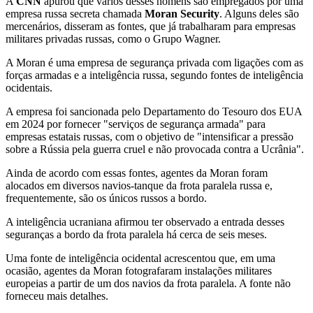
A
CNN
apurou que vários desses homens são empregados por uma
empresa russa secreta chamada
Moran Security
. Alguns deles são
mercenários, disseram as fontes, que já trabalharam para empresas
militares privadas russas, como o Grupo Wagner.
A Moran é uma empresa de segurança privada com ligações com as
forças armadas e a inteligência russa, segundo fontes de inteligência
ocidentais.
A empresa foi sancionada pelo Departamento do Tesouro dos EUA
em 2024 por fornecer "serviços de segurança armada" para
empresas estatais russas, com o objetivo de "intensificar a pressão
sobre a Rússia pela guerra cruel e não provocada contra a Ucrânia".
Ainda de acordo com essas fontes, agentes da Moran foram
alocados em diversos navios-tanque da frota paralela russa e,
frequentemente, são os únicos russos a bordo.
A inteligência ucraniana afirmou ter observado a entrada desses
seguranças a bordo da frota paralela há cerca de seis meses.
Uma fonte de inteligência ocidental acrescentou que, em uma
ocasião, agentes da Moran fotografaram instalações militares
europeias a partir de um dos navios da frota paralela. A fonte não
forneceu mais detalhes.