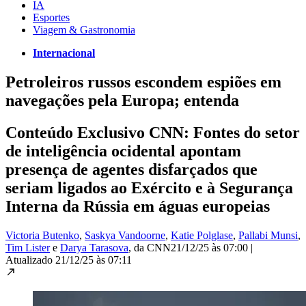
IA
Esportes
Viagem & Gastronomia
Internacional
Petroleiros russos escondem espiões em
navegações pela Europa; entenda
Conteúdo Exclusivo CNN: Fontes do setor
de inteligência ocidental apontam
presença de agentes disfarçados que
seriam ligados ao Exército e à Segurança
Interna da Rússia em águas europeias
Victoria Butenko
,
Saskya Vandoorne
,
Katie Polglase
,
Pallabi Munsi
,
Tim Lister
e
Darya Tarasova
, da CNN
21/12/25 às 07:00
|
Atualizado
21/12/25 às 07:11