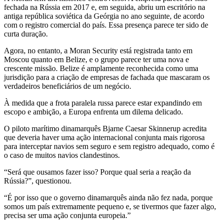
fechada na Rússia em 2017 e, em seguida, abriu um escritório na
antiga república soviética da Geórgia no ano seguinte, de acordo
com o registro comercial do país. Essa presença parece ter sido de
curta duração.
Agora, no entanto, a Moran Security está registrada tanto em
Moscou quanto em Belize, e o grupo parece ter uma nova e
crescente missão. Belize é amplamente reconhecida como uma
jurisdição para a criação de empresas de fachada que mascaram os
verdadeiros beneficiários de um negócio.
À medida que a frota paralela russa parece estar expandindo em
escopo e ambição, a Europa enfrenta um dilema delicado.
O piloto marítimo dinamarquês Bjarne Caesar Skinnerup acredita
que deveria haver uma ação internacional conjunta mais rigorosa
para interceptar navios sem seguro e sem registro adequado, como é
o caso de muitos navios clandestinos.
“Será que ousamos fazer isso? Porque qual seria a reação da
Rússia?”, questionou.
“É por isso que o governo dinamarquês ainda não fez nada, porque
somos um país extremamente pequeno e, se tivermos que fazer algo,
precisa ser uma ação conjunta europeia.”