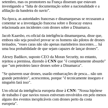
setembro, mas os promotores na França disseram que estavam
investigando a “falta de documentação sobre a nacionalidade e a
afiliação da bandeira do navio”.
Na época, as autoridades francesas e dinamarquesas se recusaram a
comentar se a investigação francesa sobre o Boracay estava
relacionada aos incidentes com drones sobre a Dinamarca.
Jacob Kaarsbo, ex-oficial da inteligência dinamarquesa, disse que,
embora não seja possível provar se os homens são pilotos de drones
treinados, “esses caras não são apenas marinheiros inocentes… há
uma boa probabilidade de que sejam capazes de lançar drones”.
Alexey Badikov, suposto CEO da Moran Security, no entanto,
rejeitou a premissa, dizendo à
CNN
que "é completamente absurdo"
que "um petroleiro lance drones sobre a Dinamarca".
"Se quiserem usar drones, usarão embarcações de pesca... não um
grande petroleiro", acrescentou, porque "é tecnicamente inseguro e
ninguém fará isso".
Um oficial da inteligência europeia disse à
CNN
: "Nossa hipótese
de trabalho é que navios russos estiveram envolvidos em pelo menos
alguns dos eventos inexplicáveis ​​com drones perto da costa
europeia".