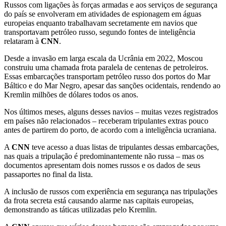
Russos com ligações às forças armadas e aos serviços de segurança
do país se envolveram em atividades de espionagem em águas
europeias enquanto trabalhavam secretamente em navios que
transportavam petróleo russo, segundo fontes de inteligência
relataram à
CNN
.
Desde a invasão em larga escala da Ucrânia em 2022, Moscou
construiu uma chamada frota paralela de centenas de petroleiros.
Essas embarcações transportam petróleo russo dos portos do Mar
Báltico e do Mar Negro, apesar das sanções ocidentais, rendendo ao
Kremlin milhões de dólares todos os anos.
Nos últimos meses, alguns desses navios – muitas vezes registrados
em países não relacionados – receberam tripulantes extras pouco
antes de partirem do porto, de acordo com a inteligência ucraniana.
A
CNN
teve acesso a duas listas de tripulantes dessas embarcações,
nas quais a tripulação é predominantemente não russa – mas os
documentos apresentam dois nomes russos e os dados de seus
passaportes no final da lista.
A inclusão de russos com experiência em segurança nas tripulações
da frota secreta está causando alarme nas capitais europeias,
demonstrando as táticas utilizadas pelo Kremlin.