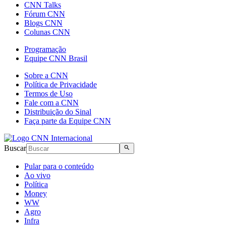
CNN Talks
Fórum CNN
Blogs CNN
Colunas CNN
Programação
Equipe CNN Brasil
Sobre a CNN
Política de Privacidade
Termos de Uso
Fale com a CNN
Distribuição do Sinal
Faça parte da Equipe CNN
Buscar
Pular para o conteúdo
Ao vivo
Política
Money
WW
Agro
Infra