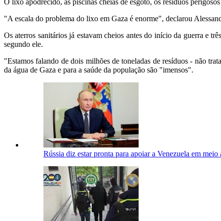
O lixo apodrecido, as piscinas cheias de esgoto, os resíduos perigoso
"A escala do problema do lixo em Gaza é enorme", declarou Alessan
Os aterros sanitários já estavam cheios antes do início da guerra e tr
segundo ele.
"Estamos falando de dois milhões de toneladas de resíduos - não tra
da água de Gaza e para a saúde da população são "imensos".
Rússia diz estar pronta para apoiar a Venezuela em mei