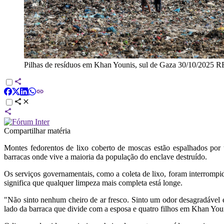
Pilhas de resíduos em Khan Younis, sul de Gaza 30/10/20
Compartilhar matéria
Montes fedorentos de lixo coberto de moscas estão espalhados por 
barracas onde vive a maioria da população do enclave destruído.
Os serviços governamentais, como a coleta de lixo, foram interromp
significa que qualquer limpeza mais completa está longe.
"Não sinto nenhum cheiro de ar fresco. Sinto um odor desagradável
lado da barraca que divide com a esposa e quatro filhos em Khan You