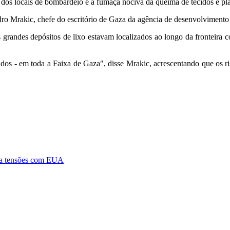
s dos locais de bombardeio e a fumaça nociva da queima de tecidos e pl
dro Mrakic, chefe do escritório de Gaza da agência de desenvolvime
ês grandes depósitos de lixo estavam localizados ao longo da fronteira c
tados - em toda a Faixa de Gaza", disse Mrakic, acrescentando que os r
o a tensões com EUA