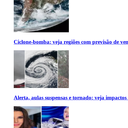
Ciclone-bomba: veja regiões com previsão de ven
Alerta, aulas suspensas e tornado: veja impactos