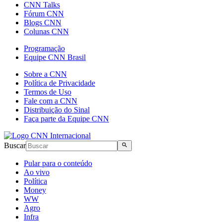
CNN Talks
Fórum CNN
Blogs CNN
Colunas CNN
Programação
Equipe CNN Brasil
Sobre a CNN
Política de Privacidade
Termos de Uso
Fale com a CNN
Distribuição do Sinal
Faça parte da Equipe CNN
Buscar
Pular para o conteúdo
Ao vivo
Política
Money
WW
Agro
Infra