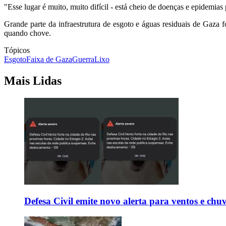
"Esse lugar é muito, muito difícil - está cheio de doenças e epidemias 
Grande parte da infraestrutura de esgoto e águas residuais de Gaza 
quando chove.
Tópicos
Esgoto
Faixa de Gaza
Guerra
Lixo
Mais Lidas
Defesa Civil emite novo alerta para ventos e chu