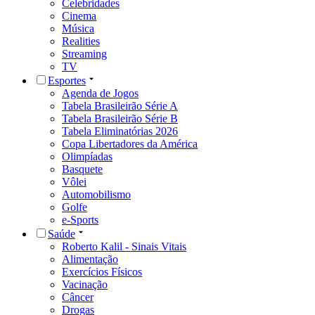
Celebridades
Cinema
Música
Realities
Streaming
TV
Esportes
Agenda de Jogos
Tabela Brasileirão Série A
Tabela Brasileirão Série B
Tabela Eliminatórias 2026
Copa Libertadores da América
Olimpíadas
Basquete
Vôlei
Automobilismo
Golfe
e-Sports
Saúde
Roberto Kalil - Sinais Vitais
Alimentação
Exercícios Físicos
Vacinação
Câncer
Drogas