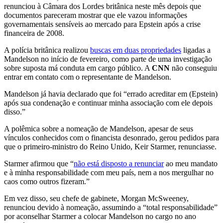
renunciou à Câmara dos Lordes britânica neste mês depois que
documentos pareceram mostrar que ele vazou informações
governamentais sensíveis ao mercado para Epstein após a crise
financeira de 2008.
A polícia britânica realizou
buscas em duas propriedades
ligadas a
Mandelson no início de fevereiro, como parte de uma investigação
sobre suposta má conduta em cargo público. A
CNN
não conseguiu
entrar em contato com o representante de Mandelson.
Mandelson já havia declarado que foi “errado acreditar em (Epstein)
após sua condenação e continuar minha associação com ele depois
disso.”
A polêmica sobre a nomeação de Mandelson, apesar de seus
vínculos conhecidos com o financista desonrado, gerou pedidos para
que o primeiro-ministro do Reino Unido, Keir Starmer, renunciasse.
Starmer afirmou que “
não está disposto a renunciar
ao meu mandato
e à minha responsabilidade com meu país, nem a nos mergulhar no
caos como outros fizeram.”
Em vez disso, seu chefe de gabinete, Morgan McSweeney,
renunciou devido à nomeação, assumindo a “total responsabilidade”
por aconselhar Starmer a colocar Mandelson no cargo no ano