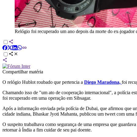
Relógio foi recuperado um ano depois da morte do ex-jogador d
Compartilhar matéria
O relógio Hublot roubado que pertencia a
Diego Maradona,
foi rec
Chamando isso de "um ato de cooperação internacional", a polícia es
foi recuperado em uma operação em Sibsagar.
Após a informação enviada pela polícia de Dubai, que afirmou que uma 
cidade indiana, Bhaskar Jyoti Mahanta, publicou um tweet com uma fo
O suspeito trabalhava como segurança de uma empresa que guardava o
retornar à Índia a fim cuidar de seu pai doente.