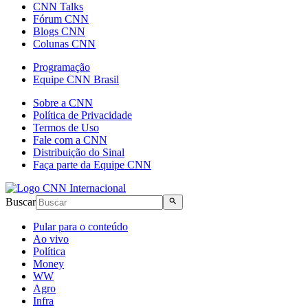
CNN Talks
Fórum CNN
Blogs CNN
Colunas CNN
Programação
Equipe CNN Brasil
Sobre a CNN
Política de Privacidade
Termos de Uso
Fale com a CNN
Distribuição do Sinal
Faça parte da Equipe CNN
Buscar
Pular para o conteúdo
Ao vivo
Política
Money
WW
Agro
Infra