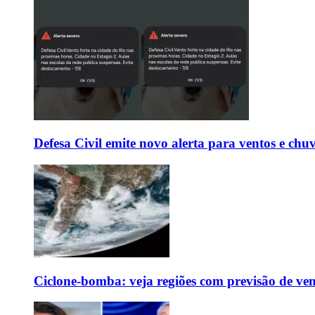
Defesa Civil emite novo alerta para ventos e chu
Ciclone-bomba: veja regiões com previsão de ven