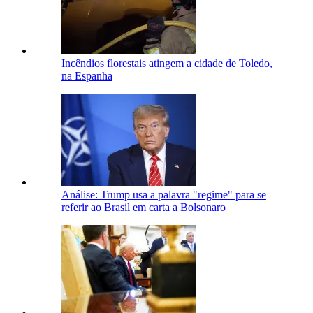
Incêndios florestais atingem a cidade de Toledo,
na Espanha
Análise: Trump usa a palavra "regime" para se
referir ao Brasil em carta a Bolsonaro