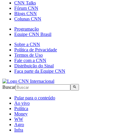
CNN Talks
Fórum CNN
Blogs CNN
Colunas CNN
Programação
Equipe CNN Brasil
Sobre a CNN
Política de Privacidade
Termos de Uso
Fale com a CNN
Distribuição do Sinal
Faça parte da Equipe CNN
Buscar
Pular para o conteúdo
Ao vivo
Política
Money
WW
Agro
Infra