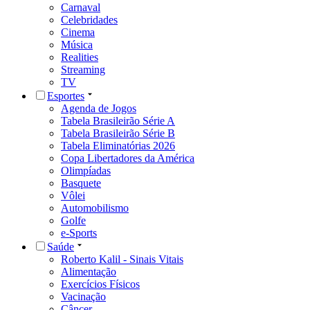
Carnaval
Celebridades
Cinema
Música
Realities
Streaming
TV
Esportes
Agenda de Jogos
Tabela Brasileirão Série A
Tabela Brasileirão Série B
Tabela Eliminatórias 2026
Copa Libertadores da América
Olimpíadas
Basquete
Vôlei
Automobilismo
Golfe
e-Sports
Saúde
Roberto Kalil - Sinais Vitais
Alimentação
Exercícios Físicos
Vacinação
Câncer