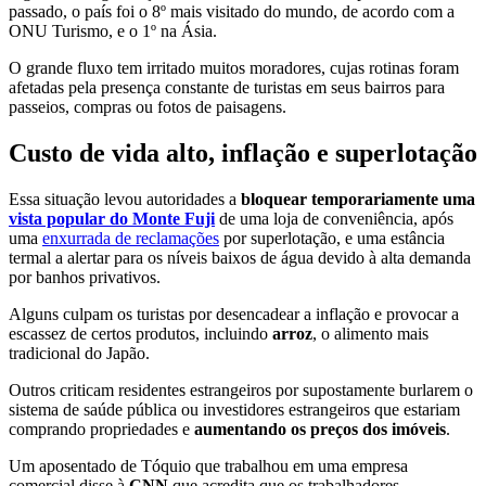
passado, o país foi o 8º mais visitado do mundo, de acordo com a
ONU Turismo, e o 1º na Ásia.
O grande fluxo tem irritado muitos moradores, cujas rotinas foram
afetadas pela presença constante de turistas em seus bairros para
passeios, compras ou fotos de paisagens.
Custo de vida alto, inflação e superlotação
Essa situação levou autoridades a
bloquear temporariamente uma
vista popular do Monte Fuji
de uma loja de conveniência, após
uma
enxurrada de reclamações
por superlotação, e uma estância
termal a alertar para os níveis baixos de água devido à alta demanda
por banhos privativos.
Alguns culpam os turistas por desencadear a inflação e provocar a
escassez de certos produtos, incluindo
arroz
, o alimento mais
tradicional do Japão.
Outros criticam residentes estrangeiros por supostamente burlarem o
sistema de saúde pública ou investidores estrangeiros que estariam
comprando propriedades e
aumentando os preços dos imóveis
.
Um aposentado de Tóquio que trabalhou em uma empresa
comercial disse à
CNN
que acredita que os trabalhadores