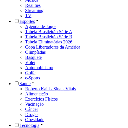
Música
Realities
Streaming
TV
Esportes
Agenda de Jogos
Tabela Brasileirão Série A
Tabela Brasileirão Série B
Tabela Eliminatórias 2026
Copa Libertadores da América
Olimpíadas
Basquete
Vôlei
Automobilismo
Golfe
e-Sports
Saúde
Roberto Kalil - Sinais Vitais
Alimentação
Exercícios Físicos
Vacinação
Câncer
Drogas
Obesidade
Tecnologia