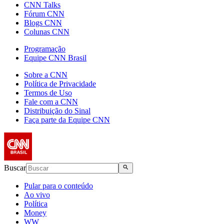
CNN Talks
Fórum CNN
Blogs CNN
Colunas CNN
Programação
Equipe CNN Brasil
Sobre a CNN
Política de Privacidade
Termos de Uso
Fale com a CNN
Distribuição do Sinal
Faça parte da Equipe CNN
Buscar
Pular para o conteúdo
Ao vivo
Política
Money
WW