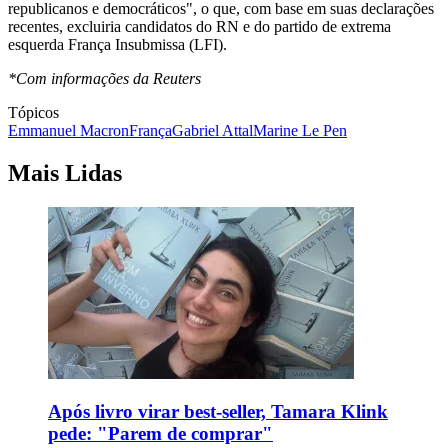
republicanos e democráticos", o que, com base em suas declarações
recentes, excluiria candidatos do RN e do partido de extrema
esquerda França Insubmissa (LFI).
*Com informações da Reuters
Tópicos
Emmanuel Macron
França
Gabriel Attal
Marine Le Pen
Mais Lidas
Após livro virar best-seller, Tamara Klink
pede: "Parem de comprar"