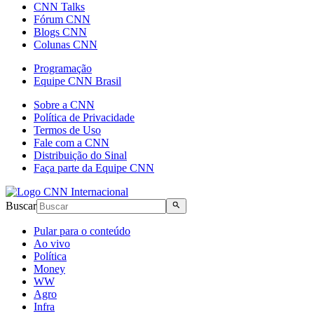
CNN Talks
Fórum CNN
Blogs CNN
Colunas CNN
Programação
Equipe CNN Brasil
Sobre a CNN
Política de Privacidade
Termos de Uso
Fale com a CNN
Distribuição do Sinal
Faça parte da Equipe CNN
Buscar
Pular para o conteúdo
Ao vivo
Política
Money
WW
Agro
Infra