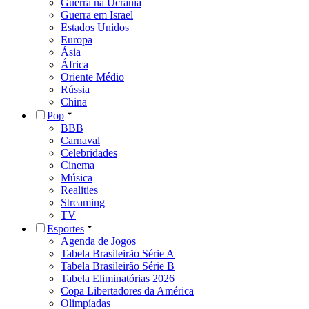
Guerra na Ucrânia
Guerra em Israel
Estados Unidos
Europa
Ásia
África
Oriente Médio
Rússia
China
Pop
BBB
Carnaval
Celebridades
Cinema
Música
Realities
Streaming
TV
Esportes
Agenda de Jogos
Tabela Brasileirão Série A
Tabela Brasileirão Série B
Tabela Eliminatórias 2026
Copa Libertadores da América
Olimpíadas