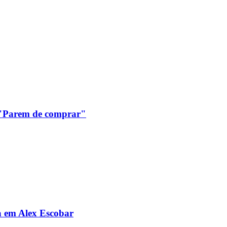
: "Parem de comprar"
da em Alex Escobar