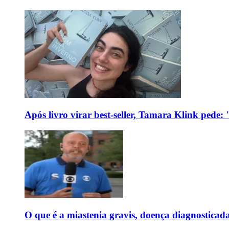
Após livro virar best-seller, Tamara Klink pede
O que é a miastenia gravis, doença diagnostica