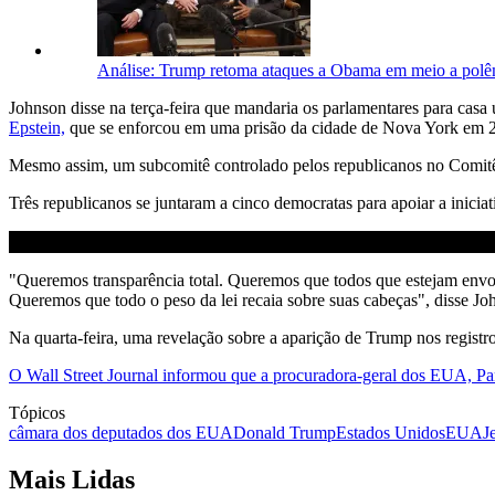
Análise: Trump retoma ataques a Obama em meio a polê
Johnson disse na terça-feira que mandaria os parlamentares para casa
Epstein,
que se enforcou em uma prisão da cidade de Nova York em 2
Mesmo assim, um subcomitê controlado pelos republicanos no Comitê 
Três republicanos se juntaram a cinco democratas para apoiar a inicia
"Queremos transparência total. Queremos que todos que estejam envol
Queremos que todo o peso da lei recaia sobre suas cabeças", disse Joh
Na quarta-feira, uma revelação sobre a aparição de Trump nos regist
O Wall Street Journal informou que a procuradora-geral dos EUA, P
Tópicos
câmara dos deputados dos EUA
Donald Trump
Estados Unidos
EUA
J
Mais Lidas