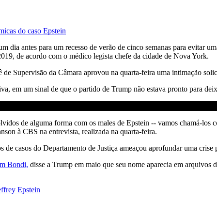
micas do caso Epstein
 um dia antes para um recesso de verão de cinco semanas para evitar u
019, de acordo com o médico legista chefe da cidade de Nova York.
de Supervisão da Câmara aprovou na quarta-feira uma intimação solici
tiva, em um sinal de que o partido de Trump não estava pronto para deix
vidos de alguma forma com os males de Epstein -- vamos chamá-los com
nson à CBS na entrevista, realizada na quarta-feira.
ros de casos do Departamento de Justiça ameaçou aprofundar uma crise 
am Bondi,
disse a Trump em maio que seu nome aparecia em arquivos de
effrey Epstein