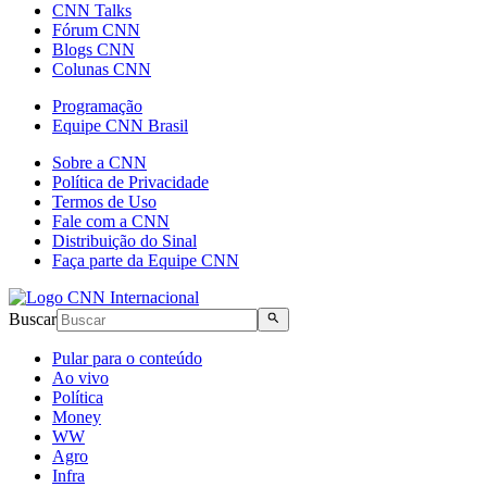
CNN Talks
Fórum CNN
Blogs CNN
Colunas CNN
Programação
Equipe CNN Brasil
Sobre a CNN
Política de Privacidade
Termos de Uso
Fale com a CNN
Distribuição do Sinal
Faça parte da Equipe CNN
Buscar
Pular para o conteúdo
Ao vivo
Política
Money
WW
Agro
Infra