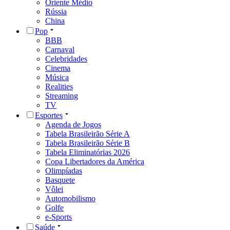
Oriente Médio
Rússia
China
Pop
BBB
Carnaval
Celebridades
Cinema
Música
Realities
Streaming
TV
Esportes
Agenda de Jogos
Tabela Brasileirão Série A
Tabela Brasileirão Série B
Tabela Eliminatórias 2026
Copa Libertadores da América
Olimpíadas
Basquete
Vôlei
Automobilismo
Golfe
e-Sports
Saúde