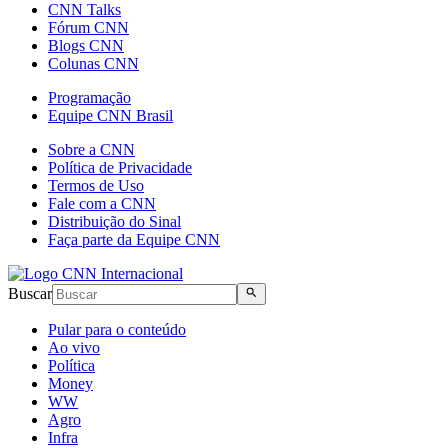
CNN Talks
Fórum CNN
Blogs CNN
Colunas CNN
Programação
Equipe CNN Brasil
Sobre a CNN
Política de Privacidade
Termos de Uso
Fale com a CNN
Distribuição do Sinal
Faça parte da Equipe CNN
Buscar
Pular para o conteúdo
Ao vivo
Política
Money
WW
Agro
Infra