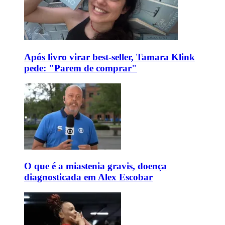
Após livro virar best-seller, Tamara Klink
pede: "Parem de comprar"
O que é a miastenia gravis, doença
diagnosticada em Alex Escobar