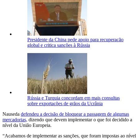
Presidente da China pede apoio para recuperação
global e critica sanções à Rússia
Rússia e Turquia concordam em mais consultas
sobre exportações de grãos da Ucrânia
Nauseda
defendeu a decisão de bloquear a passagem de algumas
mercadorias,
dizendo que devem implementar o que foi decidido a
nível da União Europeia.
“Acabamos de implementar as sanções, que foram impostas ao nível