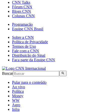
CNN Talks
Fórum CNN
Blogs CNN
Colunas CNN
Programação
Equipe CNN Brasil
Sobre a CNN
Política de Privacidade
Termos de Uso
Fale com a CNN
Distribuição do Sinal
Faça parte da Equipe CNN
Buscar
Pular para o conteúdo
Ao vivo
Política
Money
WW
Agro
Infra