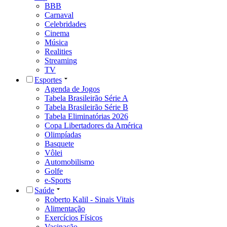
BBB
Carnaval
Celebridades
Cinema
Música
Realities
Streaming
TV
Esportes
Agenda de Jogos
Tabela Brasileirão Série A
Tabela Brasileirão Série B
Tabela Eliminatórias 2026
Copa Libertadores da América
Olimpíadas
Basquete
Vôlei
Automobilismo
Golfe
e-Sports
Saúde
Roberto Kalil - Sinais Vitais
Alimentação
Exercícios Físicos
Vacinação