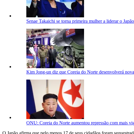
Senae Takaichi se torna primeira mulher a liderar o Japão
Kim Jong-un diz que Coreia do Norte desenvolverá novas
ONU: Coreia do Norte aumentou repressão com mais vig
O Japão afirma que pelo menos 17 de seus cidadãos foram sequestrad