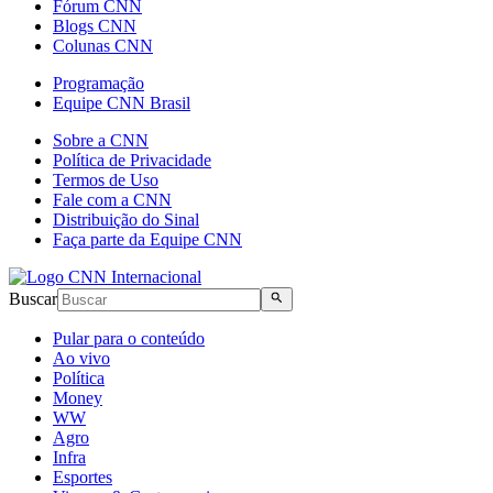
Fórum CNN
Blogs CNN
Colunas CNN
Programação
Equipe CNN Brasil
Sobre a CNN
Política de Privacidade
Termos de Uso
Fale com a CNN
Distribuição do Sinal
Faça parte da Equipe CNN
Buscar
Pular para o conteúdo
Ao vivo
Política
Money
WW
Agro
Infra
Esportes