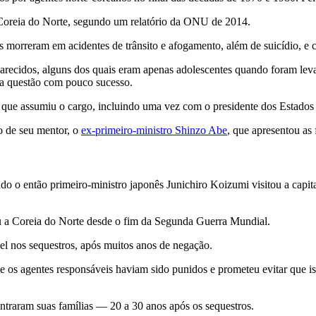
 Coreia do Norte, segundo um relatório da ONU de 2014.
 morreram em acidentes de trânsito e afogamento, além de suicídio, e 
arecidos, alguns dos quais eram apenas adolescentes quando foram leva
 a questão com pouco sucesso.
de que assumiu o cargo, incluindo uma vez com o presidente dos Estad
o de seu mentor, o
ex-primeiro-ministro Shinzo Abe
, que apresentou as
o o então primeiro-ministro japonês Junichiro Koizumi visitou a capi
tou a Coreia do Norte desde o fim da Segunda Guerra Mundial.
l nos sequestros, após muitos anos de negação.
e os agentes responsáveis haviam sido punidos e prometeu evitar que 
ntraram suas famílias — 20 a 30 anos após os sequestros.