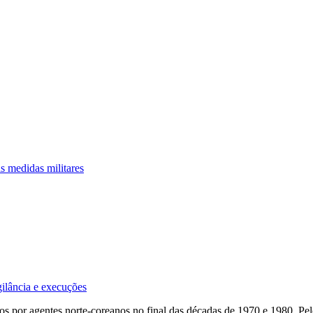
 medidas militares
ilância e execuções
os por agentes norte-coreanos no final das décadas de 1970 e 1980. P