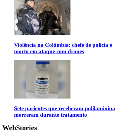
Violência na Colômbia: chefe de polícia é
morto em ataque com drones
Sete pacientes que receberam polilaminina
morreram durante tratamento
WebStories