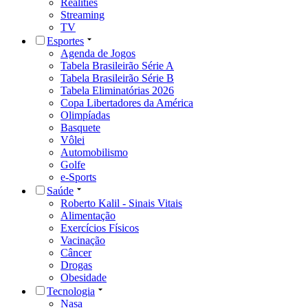
Realities
Streaming
TV
Esportes
Agenda de Jogos
Tabela Brasileirão Série A
Tabela Brasileirão Série B
Tabela Eliminatórias 2026
Copa Libertadores da América
Olimpíadas
Basquete
Vôlei
Automobilismo
Golfe
e-Sports
Saúde
Roberto Kalil - Sinais Vitais
Alimentação
Exercícios Físicos
Vacinação
Câncer
Drogas
Obesidade
Tecnologia
Nasa