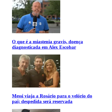
O que é a miastenia gravis, doença
diagnosticada em Alex Escobar
Messi viaja a Rosário para o velório do
pai; despedida será reservada