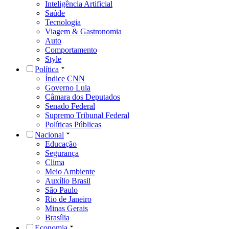
Inteligência Artificial
Saúde
Tecnologia
Viagem & Gastronomia
Auto
Comportamento
Style
Política
Índice CNN
Governo Lula
Câmara dos Deputados
Senado Federal
Supremo Tribunal Federal
Políticas Públicas
Nacional
Educação
Segurança
Clima
Meio Ambiente
Auxílio Brasil
São Paulo
Rio de Janeiro
Minas Gerais
Brasília
Economia