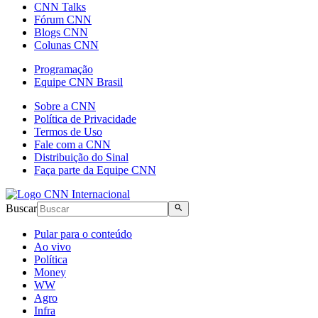
CNN Talks
Fórum CNN
Blogs CNN
Colunas CNN
Programação
Equipe CNN Brasil
Sobre a CNN
Política de Privacidade
Termos de Uso
Fale com a CNN
Distribuição do Sinal
Faça parte da Equipe CNN
Buscar
Pular para o conteúdo
Ao vivo
Política
Money
WW
Agro
Infra