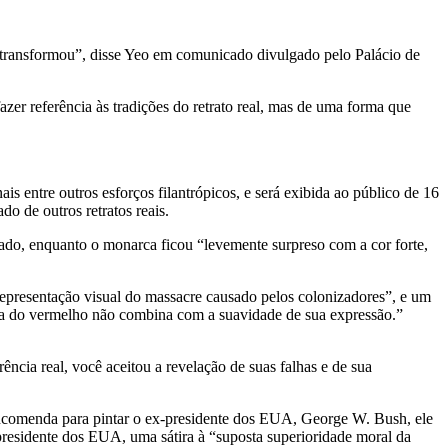
e transformou”, disse Yeo em comunicado divulgado pelo Palácio de
zer referência às tradições do retrato real, mas de uma forma que
 entre outros esforços filantrópicos, e será exibida ao público de 16
do de outros retratos reais.
tado, enquanto o monarca ficou “levemente surpreso com a cor forte,
representação visual do massacre causado pelos colonizadores”, e um
reza do vermelho não combina com a suavidade de sua expressão.”
ência real, você aceitou a revelação de suas falhas e de sua
 encomenda para pintar o ex-presidente dos EUA, George W. Bush, ele
 presidente dos EUA, uma sátira à “suposta superioridade moral da