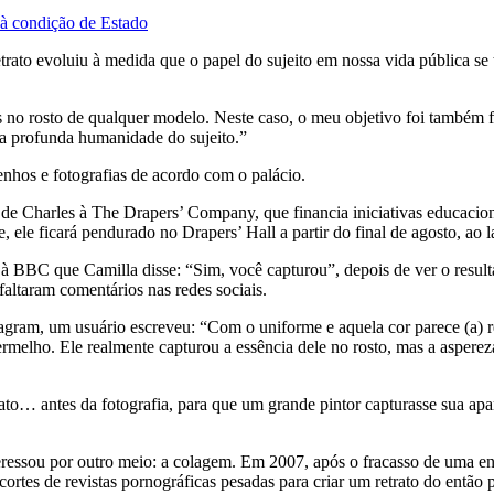
 à condição de Estado
etrato evoluiu à medida que o papel do sujeito em nossa vida pública s
 no rosto de qualquer modelo. Neste caso, o meu objetivo foi também fa
 a profunda humanidade do sujeito.”
enhos e fotografias de acordo com o palácio.
 Charles à The Drapers’ Company, que financia iniciativas educacionais
ele ficará pendurado no Drapers’ Hall a partir do final de agosto, ao la
e à BBC que Camilla disse: “Sim, você capturou”, depois de ver o resul
faltaram comentários nas redes sociais.
agram, um usuário escreveu: “Com o uniforme e aquela cor parece (a) 
 vermelho. Ele realmente capturou a essência dele no rosto, mas a aspe
ato… antes da fotografia, para que um grande pintor capturasse sua apar
interessou por outro meio: a colagem. Em 2007, após o fracasso de uma
ortes de revistas pornográficas pesadas para criar um retrato do então