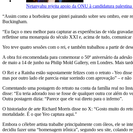
Netanyahu rejeita apoio da ONU à candidatura palestina
“Assim como a borboleta que pintei pairando sobre seu ombro, este r
Buckingham.
“Eu faço o meu melhor para capturar as experiências de vida gravadas
refletisse uma monarquia do século XXI e, acima de tudo, comunicar
Yeo teve quatro sessões com o rei, e também trabalhou a partir de des
A obra foi encomendada para comemorar o 50º aniversário da adesão de
de maio a 14 de junho na Philip Mold Gallery, em Londres. Mais tarde, 
O Rei e a Rainha estão supostamente felizes com o retrato - Yeo diss
mas por outro lado ele parecia estar sorrindo com aprovação” – e não 
Comentando uma postagem do retrato na conta da família real no Inst
disse: “Eu teria adorado isso se fosse de qualquer outra cor além do
Outra postagem dizia: “Parece que ele vai direto para o inferno”.
O historiador de arte Richard Morris disse no X: “Gosto muito do retr
mortalidade. É o que Yeo captura aqui.”
Embora o célebre artista trabalhe principalmente com óleos, ele se 
decidiu fazer uma “homenagem irônica”, segundo seu site, colando rec