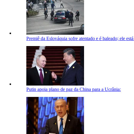
Premiê da Eslováquia sofre atentado e é baleado; ele está
Putin apoia plano de paz da China para a Ucrânia: