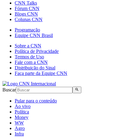
CNN Talks
Fórum CNN
Blogs CNN
Colunas CNN
Programação
Equipe CNN Brasil
Sobre a CNN
Política de Privacidade
Termos de Uso
Fale com a CNN
Distribuição do Sinal
Faça parte da Equipe CNN
Buscar
Pular para o conteúdo
Ao vivo
Política
Money
WW
Agro
Infra