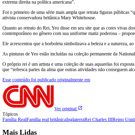
extrema direita na política americana”.
Foi o primeiro de uma série mais ampla que retrata figuras públicas 
ativista conservadora britânica Mary Whitehouse.
Quanto ao retrato do Rei, Yeo disse em seu site que as cores vivas 
contemporâneo no gênero com sua uniforme matiz poderosa – proporc
Ele acrescentou que a borboleta simbolizava a beleza e a natureza, 
As pinturas de Yeo estão incluídas na coleção permanente da National
O próprio rei é um artista e uma coleção de suas aquarelas foi expos
que “refresca partes da alma que outras atividades não conseguem alc
Esse conteúdo foi publicado originalmente em
Ver original
Tópicos
Família Real
Família real britânica
Inglaterra
Rei Charles III
Reino Unid
Mais Lidas