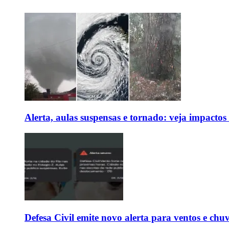
Alerta, aulas suspensas e tornado: veja impactos
Defesa Civil emite novo alerta para ventos e chu