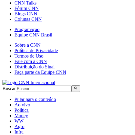
CNN Talks
Fórum CNN
Blogs CNN
Colunas CNN
Programação
Equipe CNN Brasil
Sobre a CNN
Política de Privacidade
Termos de Uso
Fale com a CNN
Distribuição do Sinal
Faça parte da Equipe CNN
Buscar
Pular para o conteúdo
Ao vivo
Política
Money
WW
Agro
Infra