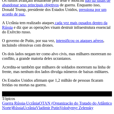
Os russos avançam lentamente pelo leste e Moscou
não dá sinais de
abandonar seus principais objetivos
de guerra. Enquanto isso,
Donald Trump, presidente dos Estados Unidos,
pressiona por um
acordo de paz.
A Ucrânia tem realizado ataques
cada vez mais ousados dentro da
Rússia
e diz que as operações visam destruir infraestrutura essencial
do Exército russo.
O governo de Putin, por sua vez,
intensificou os ataques aéreos
,
incluindo ofensivas com drones.
Os dois lados negam ter como alvo civis, mas milhares morreram no
conflito, a grande maioria deles ucranianos.
Acredita-se também que milhares de soldados morreram na linha de
frente, mas nenhum dos lados divulga números de baixas militares.
Os Estados Unidos afirmam que 1,2 milhão de pessoas ficaram
feridas ou mortas na guerra.
Tópicos
Guerra Rússia-Ucrânia
OTAN (Organização do Tratado do Atlântico
Norte)
Rússia
Ucrânia
Vladimir Putin
Volodymyr Zelensky