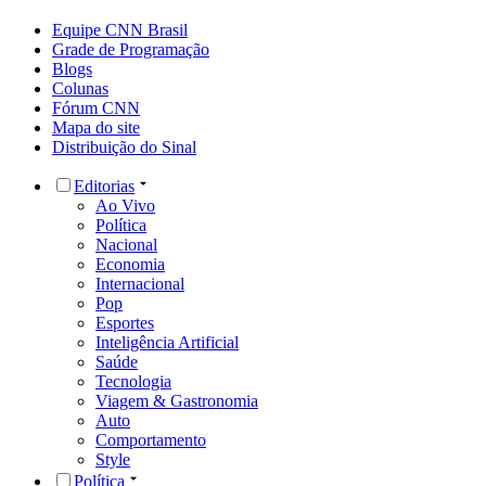
Equipe CNN Brasil
Grade de Programação
Blogs
Colunas
Fórum CNN
Mapa do site
Distribuição do Sinal
Editorias
Ao Vivo
Política
Nacional
Economia
Internacional
Pop
Esportes
Inteligência Artificial
Saúde
Tecnologia
Viagem & Gastronomia
Auto
Comportamento
Style
Política