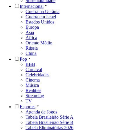
Sustentabilidade
Internacional
Guerra na Ucrânia
Guerra em Israel
Estados Unidos
Europa
Ásia
África
Oriente Médio
Rússia
China
Pop
BBB
Carnaval
Celebridades
Cinema
Música
Realities
Streaming
TV
Esportes
Agenda de Jogos
Tabela Brasileirão Série A
Tabela Brasileirão Série B
Tabela Eliminatórias 2026