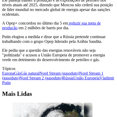
Ele planeja manter a produção e as exportações de petróleo nos
níveis atuais até 2025, dizendo que Moscou não cederá sua posição
de líder mundial no mercado global de energia apesar das sanções
ocidentais.
A Opep+ concordou no último dia 5 em
reduzir sua meta de
produção
em 2 milhões de barris por dia.
Putin elogiou a medida e disse que a Rússia pretende continuar
trabalhando com o grupo Opep liderado pela Arábia Saudita.
Ele pediu que a questão das energias renováveis ​​não seja
"politizada" e acusou a União Europeia de promover a energia
verde em detrimento do desenvolvimento de petróleo e gás.
Tópicos
Europa
Gás
Gás natural
Nord Stream (gasoduto)
Nord Stream 1
(gasoduto)
Nord Stream 2 (gasoduto)
Rússia
União Europeia
Vladimir
Putin
Mais Lidas