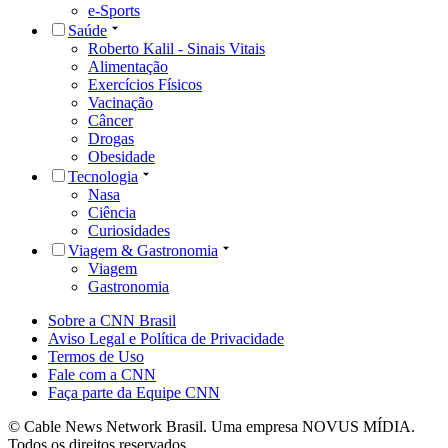
e-Sports
Saúde
Roberto Kalil - Sinais Vitais
Alimentação
Exercícios Físicos
Vacinação
Câncer
Drogas
Obesidade
Tecnologia
Nasa
Ciência
Curiosidades
Viagem & Gastronomia
Viagem
Gastronomia
Sobre a CNN Brasil
Aviso Legal e Política de Privacidade
Termos de Uso
Fale com a CNN
Faça parte da Equipe CNN
© Cable News Network Brasil. Uma empresa NOVUS MÍDIA.
Todos os direitos reservados.