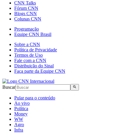
CNN Talks
Fórum CNN
Blogs CNN
Colunas CNN
Programação
Equipe CNN Brasil
Sobre a CNN
Política de Privacidade
Termos de Uso
Fale com a CNN
Distribuição do Sinal
Faça parte da Equipe CNN
Buscar
Pular para o conteúdo
Ao vivo
Política
Money
WW
Agro
Infra