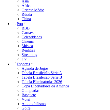
Ásia
África
Oriente Médio
Rússia
China
Pop
BBB
Carnaval
Celebridades
Cinema
Música
Realities
Streaming
TV
Esportes
Agenda de Jogos
Tabela Brasileirão Série A
Tabela Brasileirão Série B
Tabela Eliminatórias 2026
Copa Libertadores da América
Olimpíadas
Basquete
Vôlei
Automobilismo
Golfe