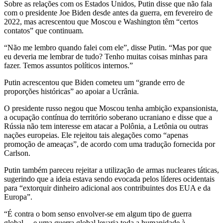
Sobre as relações com os Estados Unidos, Putin disse que não fala
com o presidente Joe Biden desde antes da guerra, em fevereiro de
2022, mas acrescentou que Moscou e Washington têm “certos
contatos” que continuam.
“Não me lembro quando falei com ele”, disse Putin. “Mas por que
eu deveria me lembrar de tudo? Tenho muitas coisas minhas para
fazer. Temos assuntos políticos internos.”
Putin acrescentou que Biden cometeu um “grande erro de
proporções históricas” ao apoiar a Ucrânia.
O presidente russo negou que Moscou tenha ambição expansionista,
a ocupação contínua do território soberano ucraniano e disse que a
Rússia não tem interesse em atacar a Polônia, a Letônia ou outras
nações europeias. Ele rejeitou tais alegações como “apenas
promoção de ameaças”, de acordo com uma tradução fornecida por
Carlson.
Putin também pareceu rejeitar a utilização de armas nucleares táticas,
sugerindo que a ideia estava sendo evocada pelos líderes ocidentais
para “extorquir dinheiro adicional aos contribuintes dos EUA e da
Europa”.
“É contra o bom senso envolver-se em algum tipo de guerra
global… e uma guerra global levaria toda a humanidade à