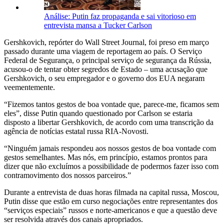
Análise: Putin faz propaganda e sai vitorioso em
entrevista mansa a Tucker Carlson
Gershkovich, repórter do Wall Street Journal, foi preso em março
passado durante uma viagem de reportagem ao país. O Serviço
Federal de Segurança, o principal serviço de segurança da Rússia,
acusou-o de tentar obter segredos de Estado – uma acusação que
Gershkovich, o seu empregador e o governo dos EUA negaram
veementemente.
“Fizemos tantos gestos de boa vontade que, parece-me, ficamos sem
eles”, disse Putin quando questionado por Carlson se estaria
disposto a libertar Gershkovich, de acordo com uma transcrição da
agência de notícias estatal russa RIA-Novosti.
“Ninguém jamais respondeu aos nossos gestos de boa vontade com
gestos semelhantes. Mas nós, em princípio, estamos prontos para
dizer que não excluímos a possibilidade de podermos fazer isso com
contramovimento dos nossos parceiros.”
Durante a entrevista de duas horas filmada na capital russa, Moscou,
Putin disse que estão em curso negociações entre representantes dos
“serviços especiais” russos e norte-americanos e que a questão deve
ser resolvida através dos canais apropriados.