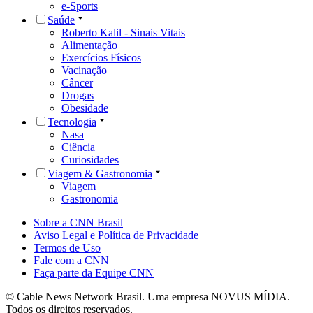
e-Sports
Saúde
Roberto Kalil - Sinais Vitais
Alimentação
Exercícios Físicos
Vacinação
Câncer
Drogas
Obesidade
Tecnologia
Nasa
Ciência
Curiosidades
Viagem & Gastronomia
Viagem
Gastronomia
Sobre a CNN Brasil
Aviso Legal e Política de Privacidade
Termos de Uso
Fale com a CNN
Faça parte da Equipe CNN
© Cable News Network Brasil. Uma empresa NOVUS MÍDIA.
Todos os direitos reservados.