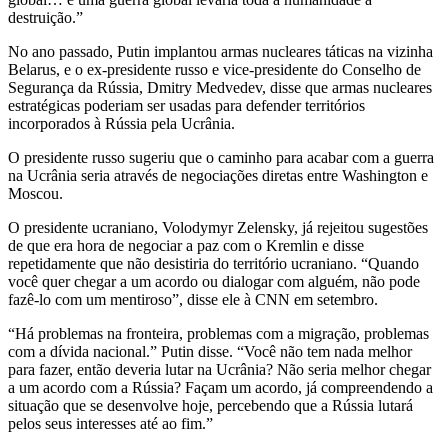
destruição.”
No ano passado, Putin implantou armas nucleares táticas na vizinha
Belarus, e o ex-presidente russo e vice-presidente do Conselho de
Segurança da Rússia, Dmitry Medvedev, disse que armas nucleares
estratégicas poderiam ser usadas para defender territórios
incorporados à Rússia pela Ucrânia.
O presidente russo sugeriu que o caminho para acabar com a guerra
na Ucrânia seria através de negociações diretas entre Washington e
Moscou.
O presidente ucraniano, Volodymyr Zelensky, já rejeitou sugestões
de que era hora de negociar a paz com o Kremlin e disse
repetidamente que não desistiria do território ucraniano. “Quando
você quer chegar a um acordo ou dialogar com alguém, não pode
fazê-lo com um mentiroso”, disse ele à CNN em setembro.
“Há problemas na fronteira, problemas com a migração, problemas
com a dívida nacional.” Putin disse. “Você não tem nada melhor
para fazer, então deveria lutar na Ucrânia? Não seria melhor chegar
a um acordo com a Rússia? Façam um acordo, já compreendendo a
situação que se desenvolve hoje, percebendo que a Rússia lutará
pelos seus interesses até ao fim.”