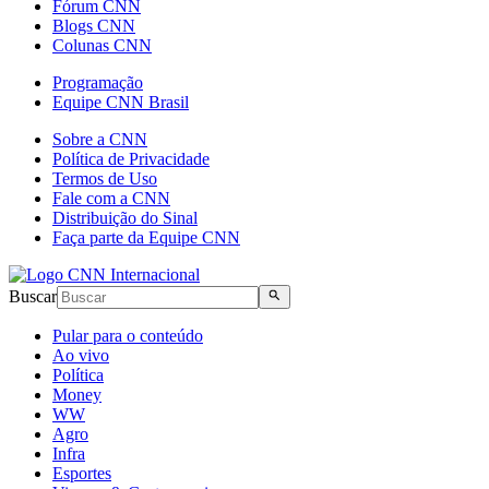
Fórum CNN
Blogs CNN
Colunas CNN
Programação
Equipe CNN Brasil
Sobre a CNN
Política de Privacidade
Termos de Uso
Fale com a CNN
Distribuição do Sinal
Faça parte da Equipe CNN
Buscar
Pular para o conteúdo
Ao vivo
Política
Money
WW
Agro
Infra
Esportes