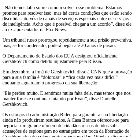
“Não temos tabu sobre como resolver esse problema. Estamos
prontos para resolver isso, mas há certas condições que estão sendo
discutidas através de canais de serviços especiais entre os serviços
de inteligência. Acho que é possível chegar a um acordo”, disse ele
ao ex-apresentador da Fox News.
Um tribunal russo prorrogou repetidamente a sua prisão preventiva,
mas, se for condenado, poderá pegar até 20 anos de prisão.
O Departamento de Estado dos EUA designou oficialmente
Gershkovich como detido injustamente pela Rússia.
Em dezembro, a irmã de Gershkovich disse à CNN que a provação
para a sua família é “dolorosa” e “fica cada vez mais difícil”
enquanto aguardam o progresso da sua libertação.
“Ele perdeu muito. E sentimos muita falta dele, mas temos que nos
manter fortes e continuar lutando por Evan”, disse Danielle
Gershkovich.
Os esforços da administração Biden para garantir a sua libertação
ainda não produziram resultados. A Casa Branca ofereceu-se para
negociar um grande número de cidadãos russos detidos sob
acusações de espionagem no estrangeiro em troca da libertação de
Gershkovich e do colega norte-americano Paul Whelan, disseram à