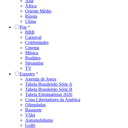
Ásia
África
Oriente Médio
Rússia
China
Pop
BBB
Carnaval
Celebridades
Cinema
Música
Realities
Streaming
TV
Esportes
Agenda de Jogos
Tabela Brasileirão Série A
Tabela Brasileirão Série B
Tabela Eliminatórias 2026
Copa Libertadores da América
Olimpíadas
Basquete
Vôlei
Automobilismo
Golfe