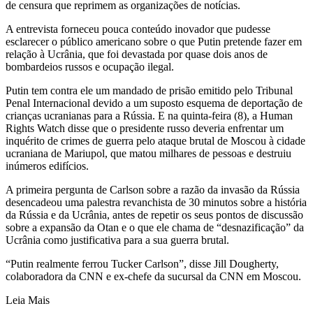
de censura que reprimem as organizações de notícias.
A entrevista forneceu pouca conteúdo inovador que pudesse
esclarecer o público americano sobre o que Putin pretende fazer em
relação à Ucrânia, que foi devastada por quase dois anos de
bombardeios russos e ocupação ilegal.
Putin tem contra ele um mandado de prisão emitido pelo Tribunal
Penal Internacional devido a um suposto esquema de deportação de
crianças ucranianas para a Rússia. E na quinta-feira (8), a Human
Rights Watch disse que o presidente russo deveria enfrentar um
inquérito de crimes de guerra pelo ataque brutal de Moscou à cidade
ucraniana de Mariupol, que matou milhares de pessoas e destruiu
inúmeros edifícios.
A primeira pergunta de Carlson sobre a razão da invasão da Rússia
desencadeou uma palestra revanchista de 30 minutos sobre a história
da Rússia e da Ucrânia, antes de repetir os seus pontos de discussão
sobre a expansão da Otan e o que ele chama de “desnazificação” da
Ucrânia como justificativa para a sua guerra brutal.
“Putin realmente ferrou Tucker Carlson”, disse Jill Dougherty,
colaboradora da CNN e ex-chefe da sucursal da CNN em Moscou.
Leia Mais