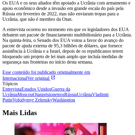
Os EUA e os seus aliados têm apoiado a Ucrânia com armamento e
apoio econômico desde a invasão em grande escala do país pela
Rússia em fevereiro de 2022, mas não enviaram tropas para a
Ucrânia, que não é membro da Otan.
A entrevista ocorreu no momento em que os legisladores dos EUA
debatem um pacote de financiamento multibilionário para a Ucrânia.
Na quinta-feira, o Senado dos EUA votou a favor do avanço do
pacote de ajuda externa de 95,3 bilhões de dólares, que fornece
assistência à Ucrânia e a Israel, depois de os republicanos terem
bloqueado um projeto de lei mais amplo que incluía medidas de
segurança nas fronteiras no início desta semana.
Esse conteúdo foi publicado originalmente em
Internacional
Ver original
Tópicos
Entrevista
Estados Unidos
Guerra da
Ucrânia
Moscou
Otan
prisioneiros
Rússia
Ucrânia
Vladimir
Putin
Volodymyr Zelensky
Washington
Mais Lidas