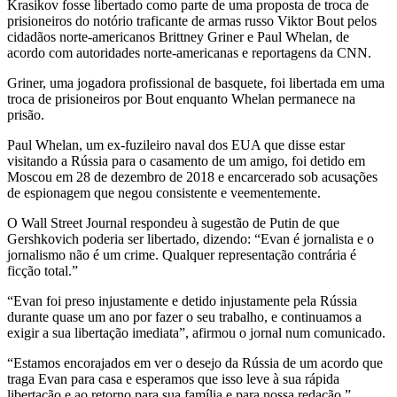
Krasikov fosse libertado como parte de uma proposta de troca de
prisioneiros do notório traficante de armas russo Viktor Bout pelos
cidadãos norte-americanos Brittney Griner e Paul Whelan, de
acordo com autoridades norte-americanas e reportagens da CNN.
Griner, uma jogadora profissional de basquete, foi libertada em uma
troca de prisioneiros por Bout enquanto Whelan permanece na
prisão.
Paul Whelan, um ex-fuzileiro naval dos EUA que disse estar
visitando a Rússia para o casamento de um amigo, foi detido em
Moscou em 28 de dezembro de 2018 e encarcerado sob acusações
de espionagem que negou consistente e veementemente.
O Wall Street Journal respondeu à sugestão de Putin de que
Gershkovich poderia ser libertado, dizendo: “Evan é jornalista e o
jornalismo não é um crime. Qualquer representação contrária é
ficção total.”
“Evan foi preso injustamente e detido injustamente pela Rússia
durante quase um ano por fazer o seu trabalho, e continuamos a
exigir a sua libertação imediata”, afirmou o jornal num comunicado.
“Estamos encorajados em ver o desejo da Rússia de um acordo que
traga Evan para casa e esperamos que isso leve à sua rápida
libertação e ao retorno para sua família e para nossa redação.”