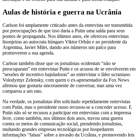
Aulas de história e guerra na Ucrânia
Carlson foi amplamente criticado antes da entrevista ser transmitida
por preocupações de que isso daria a Putin uma saída para seus
pontos de propaganda. Nos últimos anos, ele ofereceu entrevistas
lisonjeiras ao autocrata húngaro Viktor Orbán e ao presidente da
Argentina, Javier Milei, dando aos números um palco para
promoverem a sua agenda.
Carlson também disse que os jornalistas ocidentais “não se
preocuparam” em entrevistar Putin e os acusou de se envolverem em
“sessões de incentivo bajuladoras” ao entrevistar o líder ucraniano
Volodymyr Zelensky, com quem o ex-apresentador da Fox News
afirmou que gostaria sinceramente de conversar, mas uma vez
comparou a um rato.
Na verdade, os jornalistas têm solicitado repetidamente entrevistas
com Putin, mas o presidente russo recusou-se a conceder acesso. E
Putin não só se recusou a participar em entrevistas com a imprensa
livre, como também, nos últimos dois anos, travou uma guerra
contra os meios de comunicação social, prendendo jornalistas,
multando grandes empresas tecnológicas por hospedarem
informações “falsas” sobre a invasão da Ucrânia, e promovendo leis