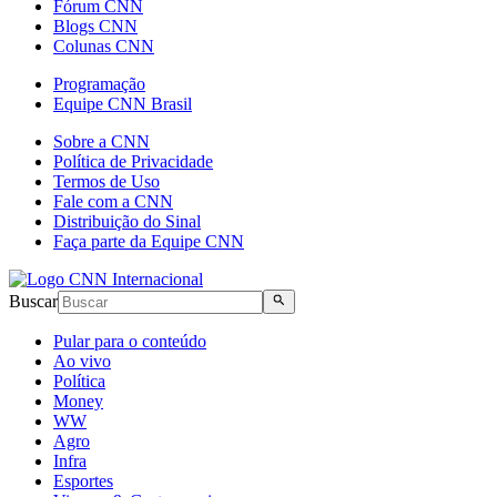
Fórum CNN
Blogs CNN
Colunas CNN
Programação
Equipe CNN Brasil
Sobre a CNN
Política de Privacidade
Termos de Uso
Fale com a CNN
Distribuição do Sinal
Faça parte da Equipe CNN
Buscar
Pular para o conteúdo
Ao vivo
Política
Money
WW
Agro
Infra
Esportes