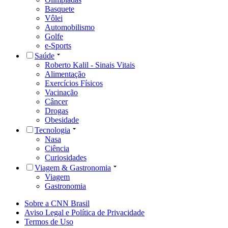
Basquete
Vôlei
Automobilismo
Golfe
e-Sports
Saúde
Roberto Kalil - Sinais Vitais
Alimentação
Exercícios Físicos
Vacinação
Câncer
Drogas
Obesidade
Tecnologia
Nasa
Ciência
Curiosidades
Viagem & Gastronomia
Viagem
Gastronomia
Sobre a CNN Brasil
Aviso Legal e Política de Privacidade
Termos de Uso