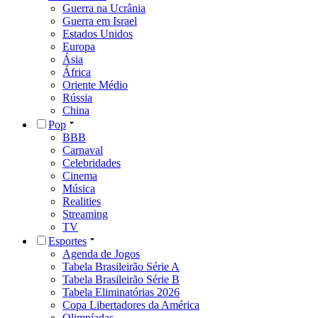
Guerra na Ucrânia
Guerra em Israel
Estados Unidos
Europa
Ásia
África
Oriente Médio
Rússia
China
Pop
BBB
Carnaval
Celebridades
Cinema
Música
Realities
Streaming
TV
Esportes
Agenda de Jogos
Tabela Brasileirão Série A
Tabela Brasileirão Série B
Tabela Eliminatórias 2026
Copa Libertadores da América
Olimpíadas