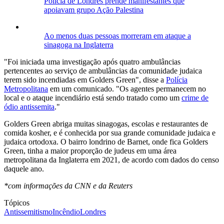
Polícia de Londres prende manifestantes que
apoiavam grupo Ação Palestina
Ao menos duas pessoas morreram em ataque a
sinagoga na Inglaterra
"Foi iniciada uma investigação após quatro ambulâncias
pertencentes ao serviço de ambulâncias da comunidade judaica
terem sido incendiadas em Golders Green", disse a
Polícia
Metropolitana
em um comunicado. "Os agentes permanecem no
local e o ataque incendiário está sendo tratado como um
crime de
ódio antissemita
."
Golders Green abriga muitas sinagogas, escolas e restaurantes de
comida kosher, e é conhecida por sua grande comunidade judaica e
judaica ortodoxa. O bairro londrino de Barnet, onde fica Golders
Green, tinha a maior proporção de judeus em uma área
metropolitana da Inglaterra em 2021, de acordo com dados do censo
daquele ano.
*com informações da CNN e da Reuters
Tópicos
Antissemitismo
Incêndio
Londres