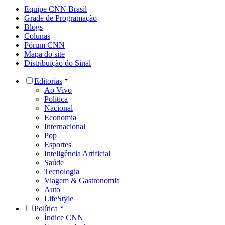
Equipe CNN Brasil
Grade de Programação
Blogs
Colunas
Fórum CNN
Mapa do site
Distribuição do Sinal
Editorias
Ao Vivo
Política
Nacional
Economia
Internacional
Pop
Esportes
Inteligência Artificial
Saúde
Tecnologia
Viagem & Gastronomia
Auto
LifeStyle
Política
Índice CNN