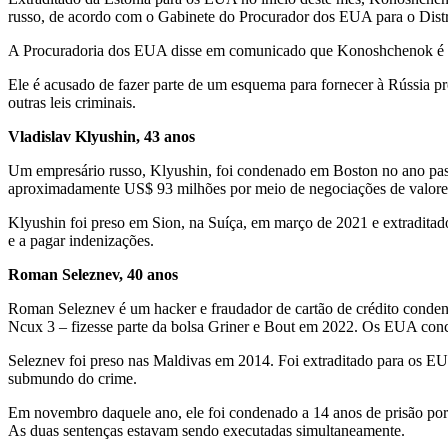
russo, de acordo com o Gabinete do Procurador dos EUA para o Distr
A Procuradoria dos EUA disse em comunicado que Konoshchenok é um 
Ele é acusado de fazer parte de um esquema para fornecer à Rússia p
outras leis criminais.
Vladislav Klyushin, 43 anos
Um empresário russo, Klyushin, foi condenado em Boston no ano pas
aproximadamente US$ 93 milhões por meio de negociações de valores
Klyushin foi preso em Sion, na Suíça, em março de 2021 e extradita
e a pagar indenizações.
Roman Seleznev, 40 anos
Roman Seleznev é um hacker e fraudador de cartão de crédito conde
Ncux 3 – fizesse parte da bolsa Griner e Bout em 2022. Os EUA con
Seleznev foi preso nas Maldivas em 2014. Foi extraditado para os EU
submundo do crime.
Em novembro daquele ano, ele foi condenado a 14 anos de prisão por
As duas sentenças estavam sendo executadas simultaneamente.