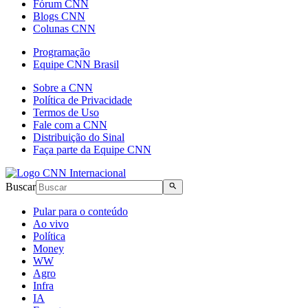
Fórum CNN
Blogs CNN
Colunas CNN
Programação
Equipe CNN Brasil
Sobre a CNN
Política de Privacidade
Termos de Uso
Fale com a CNN
Distribuição do Sinal
Faça parte da Equipe CNN
Buscar
Pular para o conteúdo
Ao vivo
Política
Money
WW
Agro
Infra
IA