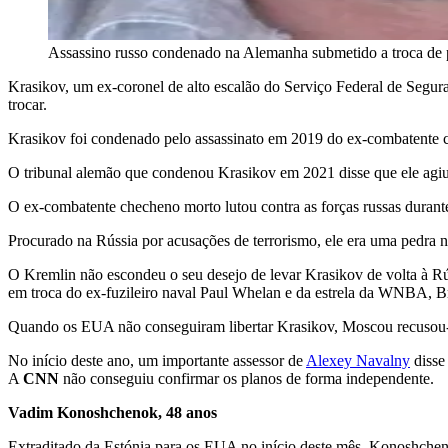
Assassino russo condenado na Alemanha submetido a troc
Krasikov, um ex-coronel de alto escalão do Serviço Federal de Segur
trocar.
Krasikov foi condenado pelo assassinato em 2019 do ex-combatente 
O tribunal alemão que condenou Krasikov em 2021 disse que ele agiu
O ex-combatente checheno morto lutou contra as forças russas durante
Procurado na Rússia por acusações de terrorismo, ele era uma pedra 
O Kremlin não escondeu o seu desejo de levar Krasikov de volta à Rú
em troca do ex-fuzileiro naval Paul Whelan e da estrela da WNBA, Br
Quando os EUA não conseguiram libertar Krasikov, Moscou recusou-se 
No início deste ano, um importante assessor de
Alexey Navalny
disse
A
CNN
não conseguiu confirmar os planos de forma independente.
Vadim Konoshchenok, 48 anos
Extraditado da Estónia para os EUA no início deste mês, Konoshche