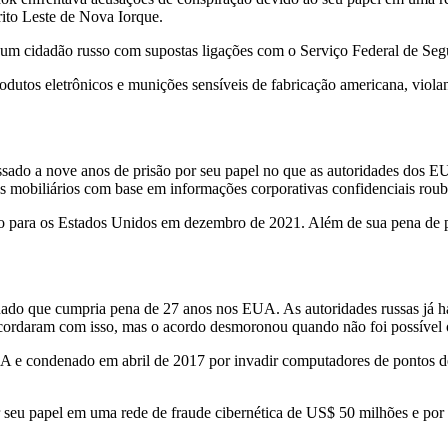
ito Leste de Nova Iorque.
cidadão russo com supostas ligações com o Serviço Federal de Seguran
rodutos eletrônicos e munições sensíveis de fabricação americana, vio
sado a nove anos de prisão por seu papel no que as autoridades dos
 mobiliários com base em informações corporativas confidenciais ro
do para os Estados Unidos em dezembro de 2021. Além de sua pena de 
nado que cumpria pena de 27 anos nos EUA. As autoridades russas já h
cordaram com isso, mas o acordo desmoronou quando não foi possível
A e condenado em abril de 2017 por invadir computadores de pontos de
 seu papel em uma rede de fraude cibernética de US$ 50 milhões e po