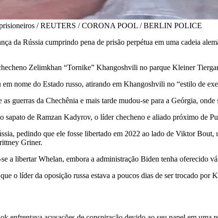
a de prisioneiros / REUTERS / CORONA POOL / BERLIN POLICE
ança da Rússia cumprindo pena de prisão perpétua em uma cadeia alemã,
checheno Zelimkhan “Tornike” Khangoshvili no parque Kleiner Tiergar
 em nome do Estado russo, atirando em Khangoshvili no “estilo de exe
 as guerras da Chechênia e mais tarde mudou-se para a Geórgia, onde so
no sapato de Ramzan Kadyrov, o líder checheno e aliado próximo de Pu
ssia, pedindo que ele fosse libertado em 2022 ao lado de Viktor Bout
ittney Griner.
a libertar Whelan, embora a administração Biden tenha oferecido vári
 que o líder da oposição russa estava a poucos dias de ser trocado por 
nok enfrentava acusações de conspiração devido ao seu papel em uma 