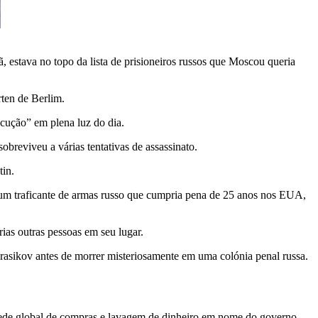
 estava no topo da lista de prisioneiros russos que Moscou queria
ten de Berlim.
cução” em plena luz do dia.
breviveu a várias tentativas de assassinato.
tin.
, um traficante de armas russo que cumpria pena de 25 anos nos EUA,
as outras pessoas em seu lugar.
Krasikov antes de morrer misteriosamente em uma colónia penal russa.
rede global de compras e lavagem de dinheiro em nome do governo