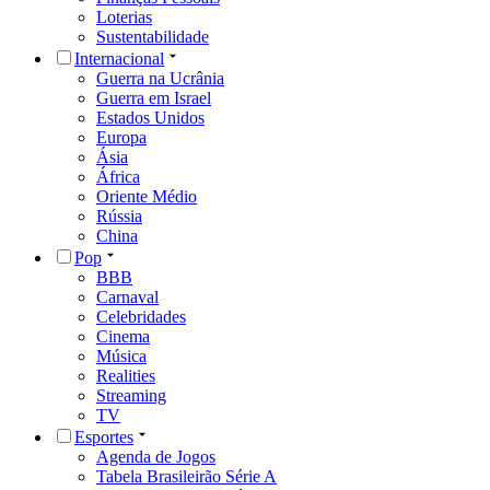
Loterias
Sustentabilidade
Internacional
Guerra na Ucrânia
Guerra em Israel
Estados Unidos
Europa
Ásia
África
Oriente Médio
Rússia
China
Pop
BBB
Carnaval
Celebridades
Cinema
Música
Realities
Streaming
TV
Esportes
Agenda de Jogos
Tabela Brasileirão Série A