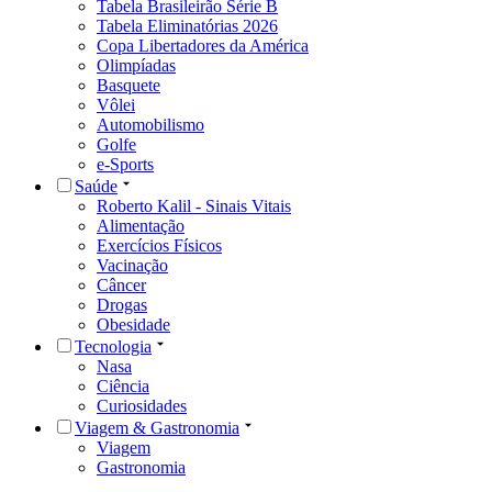
Tabela Brasileirão Série B
Tabela Eliminatórias 2026
Copa Libertadores da América
Olimpíadas
Basquete
Vôlei
Automobilismo
Golfe
e-Sports
Saúde
Roberto Kalil - Sinais Vitais
Alimentação
Exercícios Físicos
Vacinação
Câncer
Drogas
Obesidade
Tecnologia
Nasa
Ciência
Curiosidades
Viagem & Gastronomia
Viagem
Gastronomia