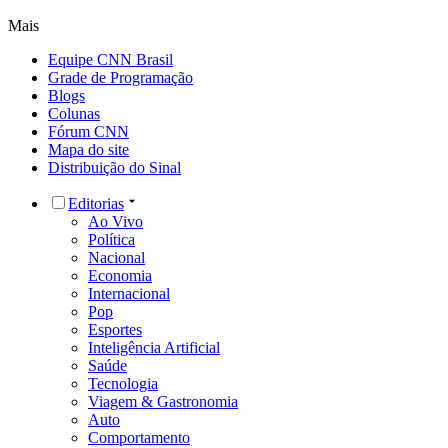
Mais
Equipe CNN Brasil
Grade de Programação
Blogs
Colunas
Fórum CNN
Mapa do site
Distribuição do Sinal
Editorias
Ao Vivo
Política
Nacional
Economia
Internacional
Pop
Esportes
Inteligência Artificial
Saúde
Tecnologia
Viagem & Gastronomia
Auto
Comportamento