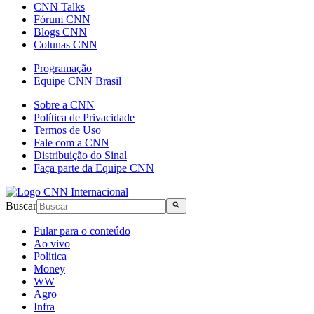
CNN Talks
Fórum CNN
Blogs CNN
Colunas CNN
Programação
Equipe CNN Brasil
Sobre a CNN
Política de Privacidade
Termos de Uso
Fale com a CNN
Distribuição do Sinal
Faça parte da Equipe CNN
Buscar
Pular para o conteúdo
Ao vivo
Política
Money
WW
Agro
Infra