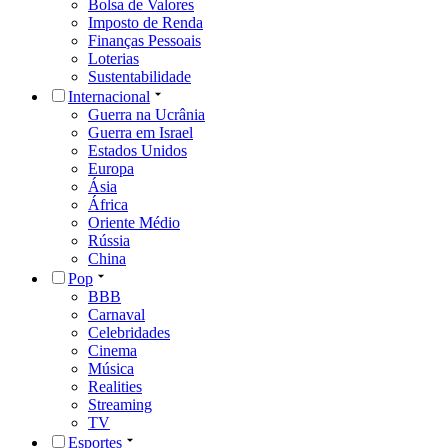
Bolsa de Valores
Imposto de Renda
Finanças Pessoais
Loterias
Sustentabilidade
Internacional
Guerra na Ucrânia
Guerra em Israel
Estados Unidos
Europa
Ásia
África
Oriente Médio
Rússia
China
Pop
BBB
Carnaval
Celebridades
Cinema
Música
Realities
Streaming
TV
Esportes