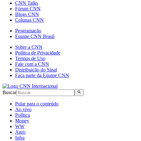
CNN Talks
Fórum CNN
Blogs CNN
Colunas CNN
Programação
Equipe CNN Brasil
Sobre a CNN
Política de Privacidade
Termos de Uso
Fale com a CNN
Distribuição do Sinal
Faça parte da Equipe CNN
Buscar
Pular para o conteúdo
Ao vivo
Política
Money
WW
Agro
Infra