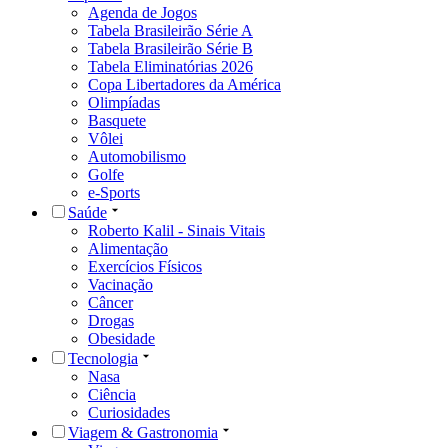
Agenda de Jogos
Tabela Brasileirão Série A
Tabela Brasileirão Série B
Tabela Eliminatórias 2026
Copa Libertadores da América
Olimpíadas
Basquete
Vôlei
Automobilismo
Golfe
e-Sports
Saúde
Roberto Kalil - Sinais Vitais
Alimentação
Exercícios Físicos
Vacinação
Câncer
Drogas
Obesidade
Tecnologia
Nasa
Ciência
Curiosidades
Viagem & Gastronomia