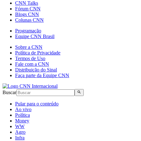
CNN Talks
Fórum CNN
Blogs CNN
Colunas CNN
Programação
Equipe CNN Brasil
Sobre a CNN
Política de Privacidade
Termos de Uso
Fale com a CNN
Distribuição do Sinal
Faça parte da Equipe CNN
Buscar
Pular para o conteúdo
Ao vivo
Política
Money
WW
Agro
Infra