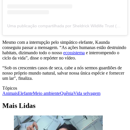
Uma publicação compartilhada por Sheldrick Wildlife Trust (@sheldricktrust)
Mesmo com a interrupção pelo simpático elefante, Kaunda
conseguiu passar a mensagem. “As ações humanas estão destruindo
habitats, dizimando todo o nosso
ecossistema
e interrompendo o
ciclo da vida”, disse o repórter no vídeo.
“Sob os crescentes casos de seca, cabe a nós sermos guardiões de
nosso próprio mundo natural, salvar nossa única espécie e fornecer
um lar", finaliza.
Tópicos
Animais
Elefante
Meio ambiente
Quênia
Vida selvagem
Mais Lidas