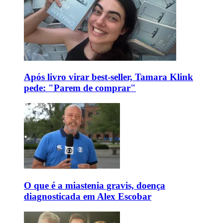
Após livro virar best-seller, Tamara Klink
pede: "Parem de comprar"
O que é a miastenia gravis, doença
diagnosticada em Alex Escobar