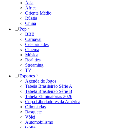
Ásia
África
Oriente Médio
Rússia
China
Pop
BBB
Carnaval
Celebridades
Cinema
Música
Realities
Streaming
TV
Esportes
Agenda de Jogos
Tabela Brasileirão Série A
Tabela Brasileirão Série B
Tabela Eliminatórias 2026
Copa Libertadores da América
Olimpíadas
Basquete
Vôlei
Automobilismo
Golfe