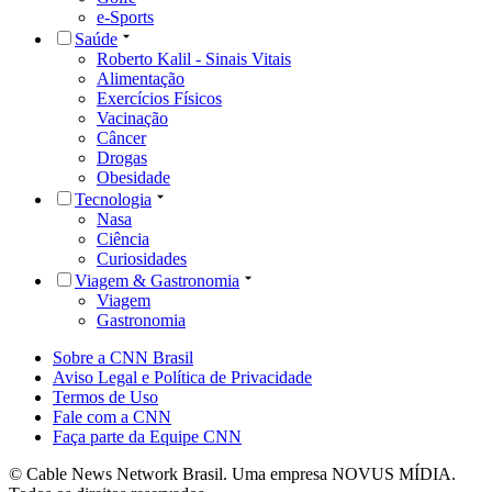
e-Sports
Saúde
Roberto Kalil - Sinais Vitais
Alimentação
Exercícios Físicos
Vacinação
Câncer
Drogas
Obesidade
Tecnologia
Nasa
Ciência
Curiosidades
Viagem & Gastronomia
Viagem
Gastronomia
Sobre a CNN Brasil
Aviso Legal e Política de Privacidade
Termos de Uso
Fale com a CNN
Faça parte da Equipe CNN
© Cable News Network Brasil. Uma empresa NOVUS MÍDIA.