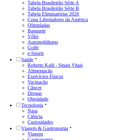
Tabela Brasileirão Série A
Tabela Brasileirão Série B
Tabela Eliminatórias 2026
Copa Libertadores da América
Olimpíadas
Basquete
Vôlei
Automobilismo
Golfe
e-Sports
Saúde
Roberto Kalil - Sinais Vitais
Alimentação
Exercícios Físicos
Vacinação
Câncer
Drogas
Obesidade
Tecnologia
Nasa
Ciência
Curiosidades
Viagem & Gastronomia
Viagem
Gastronomia