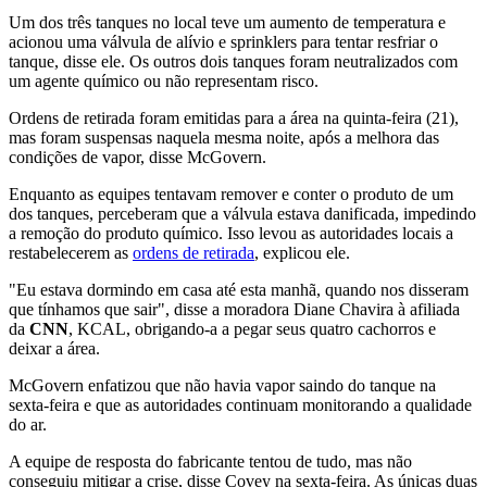
Um dos três tanques no local teve um aumento de temperatura e
acionou uma válvula de alívio e sprinklers para tentar resfriar o
tanque, disse ele. Os outros dois tanques foram neutralizados com
um agente químico ou não representam risco.
Ordens de retirada foram emitidas para a área na quinta-feira (21),
mas foram suspensas naquela mesma noite, após a melhora das
condições de vapor, disse McGovern.
Enquanto as equipes tentavam remover e conter o produto de um
dos tanques, perceberam que a válvula estava danificada, impedindo
a remoção do produto químico. Isso levou as autoridades locais a
restabelecerem as
ordens de retirada
, explicou ele.
"Eu estava dormindo em casa até esta manhã, quando nos disseram
que tínhamos que sair", disse a moradora Diane Chavira à afiliada
da
CNN
, KCAL, obrigando-a a pegar seus quatro cachorros e
deixar a área.
McGovern enfatizou que não havia vapor saindo do tanque na
sexta-feira e que as autoridades continuam monitorando a qualidade
do ar.
A equipe de resposta do fabricante tentou de tudo, mas não
conseguiu mitigar a crise, disse Covey na sexta-feira. As únicas duas