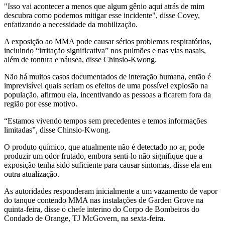
"Isso vai acontecer a menos que algum gênio aqui atrás de mim
descubra como podemos mitigar esse incidente", disse Covey,
enfatizando a necessidade da mobilização.
A exposição ao MMA pode causar sérios problemas respiratórios,
incluindo “irritação significativa” nos pulmões e nas vias nasais,
além de tontura e náusea, disse Chinsio-Kwong.
Não há muitos casos documentados de interação humana, então é
imprevisível quais seriam os efeitos de uma possível explosão na
população, afirmou ela, incentivando as pessoas a ficarem fora da
região por esse motivo.
“Estamos vivendo tempos sem precedentes e temos informações
limitadas”, disse Chinsio-Kwong.
O produto químico, que atualmente não é detectado no ar, pode
produzir um odor frutado, embora senti-lo não signifique que a
exposição tenha sido suficiente para causar sintomas, disse ela em
outra atualização.
As autoridades responderam inicialmente a um vazamento de vapor
do tanque contendo MMA nas instalações de Garden Grove na
quinta-feira, disse o chefe interino do Corpo de Bombeiros do
Condado de Orange, TJ McGovern, na sexta-feira.