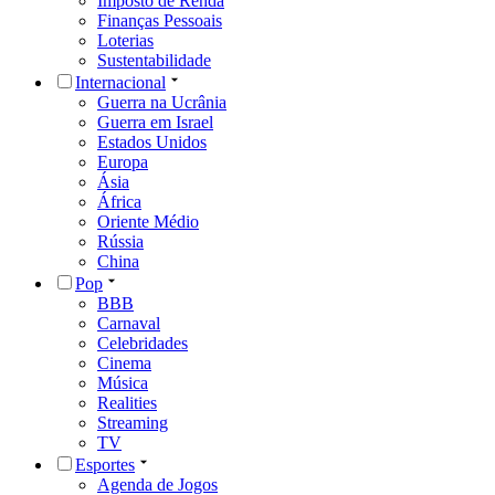
Imposto de Renda
Finanças Pessoais
Loterias
Sustentabilidade
Internacional
Guerra na Ucrânia
Guerra em Israel
Estados Unidos
Europa
Ásia
África
Oriente Médio
Rússia
China
Pop
BBB
Carnaval
Celebridades
Cinema
Música
Realities
Streaming
TV
Esportes
Agenda de Jogos