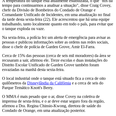
A temperatura do tanque está atualmente estabilizada, o que "nos dá
tempo para continuarmos a analisar a situação", disse Craig Covey,
chefe da Divisão de Bombeiros do Condado de Orange e
Comandante Unificado de Incidentes, em uma atualização no final
da tarde desta sexta-feira (22). Ele acrescentou que há uma equipe
trabalhando, tanto localmente quanto em todo o país, para evitar que
o tanque exploda ou vaze.
Na sexta-feira, a polícia fez um alerta de emergência para avisar as
pessoas e publicou informações sobre as ordens nas redes sociais,
disse o chefe de polícia de Garden Grove, Amir El-Farra.
Cerca de 15% das pessoas (cerca de seis mil moradores) da área se
recusaram a sair, afirmou ele. Treze escolas e duas instalações do
Distrito Escolar Unificado de Garden Grove também foram
esvaziadas na manhã desta sexta-feira.
O local industrial onde o tanque está situado fica a cerca de oito
quilômetros da
Disneylândia da Califórnia
e a cerca de seis do
Parque Temático Knott's Berry.
O MMA é mais pesado que o ar, disse Covey na coletiva de
imprensa de sexta-feira, e o ar deve estar seguro fora da região,
afirmou a Dra. Regina Chinsio-Kwong, diretora de saúde do
Condado de Orange, em uma atualização posterior.