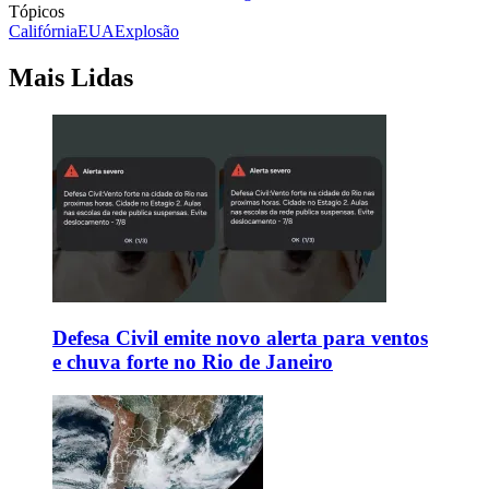
Tópicos
Califórnia
EUA
Explosão
Mais Lidas
Defesa Civil emite novo alerta para ventos
e chuva forte no Rio de Janeiro