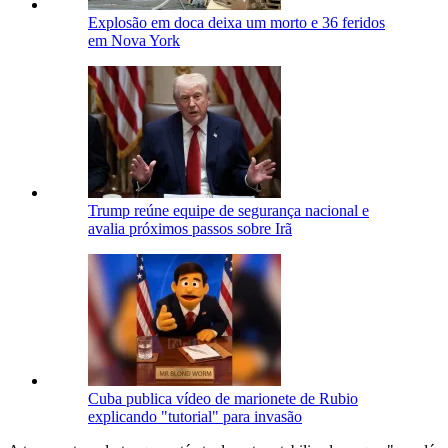
Explosão em doca deixa um morto e 36 feridos
em Nova York
Trump reúne equipe de segurança nacional e
avalia próximos passos sobre Irã
Cuba publica vídeo de marionete de Rubio
explicando "tutorial" para invasão