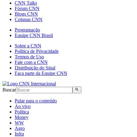
CNN Talks
Fórum CNN
Blogs CNN
Colunas CNN
Programação
Equipe CNN Brasil
Sobre a CNN
Política de Privacidade
Termos de Uso
Fale com a CNN
Distribuição do Sinal
Faça parte da Equipe CNN
Buscar
Pular para o conteúdo
Ao vivo
Política
Money
WW
Agro
Infra