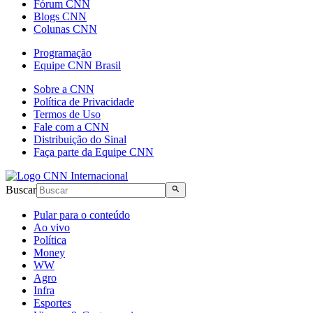
Fórum CNN
Blogs CNN
Colunas CNN
Programação
Equipe CNN Brasil
Sobre a CNN
Política de Privacidade
Termos de Uso
Fale com a CNN
Distribuição do Sinal
Faça parte da Equipe CNN
Buscar
Pular para o conteúdo
Ao vivo
Política
Money
WW
Agro
Infra
Esportes