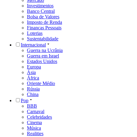
Mercado
Investimentos
Banco Central
Bolsa de Valores
Imposto de Renda
Finanças Pessoais
Loterias
Sustentabilidade
Internacional
Guerra na Ucrânia
Guerra em Israel
Estados Unidos
Europa
Ásia
África
Oriente Médio
Rússia
China
Pop
BBB
Carnaval
Celebridades
Cinema
Música
Realities