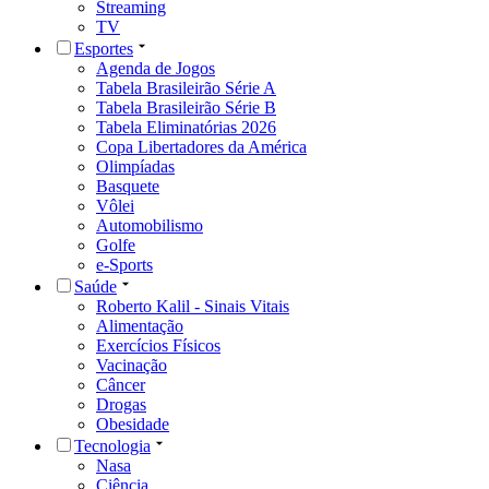
Streaming
TV
Esportes
Agenda de Jogos
Tabela Brasileirão Série A
Tabela Brasileirão Série B
Tabela Eliminatórias 2026
Copa Libertadores da América
Olimpíadas
Basquete
Vôlei
Automobilismo
Golfe
e-Sports
Saúde
Roberto Kalil - Sinais Vitais
Alimentação
Exercícios Físicos
Vacinação
Câncer
Drogas
Obesidade
Tecnologia
Nasa
Ciência