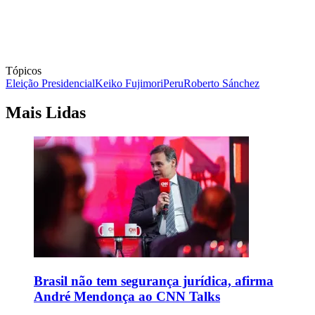
Tópicos
Eleição Presidencial
Keiko Fujimori
Peru
Roberto Sánchez
Mais Lidas
Brasil não tem segurança jurídica, afirma
André Mendonça ao CNN Talks