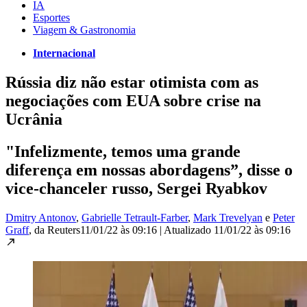
IA
Esportes
Viagem & Gastronomia
Internacional
Rússia diz não estar otimista com as
negociações com EUA sobre crise na
Ucrânia
"Infelizmente, temos uma grande
diferença em nossas abordagens”, disse o
vice-chanceler russo, Sergei Ryabkov
Dmitry Antonov
,
Gabrielle Tetrault-Farber
,
Mark Trevelyan
e
Peter
Graff
, da Reuters
11/01/22 às 09:16
|
Atualizado
11/01/22 às 09:16