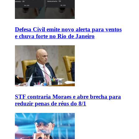
Defesa Civil emite novo alerta para ventos
e chuva forte no Rio de Janeiro
STF contraria Moraes e abre brecha para
reduzir penas de réus do 8/1