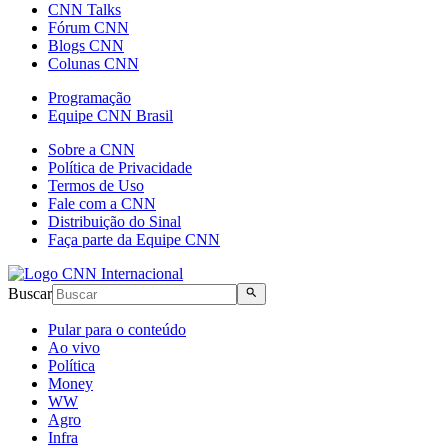
CNN Talks
Fórum CNN
Blogs CNN
Colunas CNN
Programação
Equipe CNN Brasil
Sobre a CNN
Política de Privacidade
Termos de Uso
Fale com a CNN
Distribuição do Sinal
Faça parte da Equipe CNN
Buscar
Pular para o conteúdo
Ao vivo
Política
Money
WW
Agro
Infra