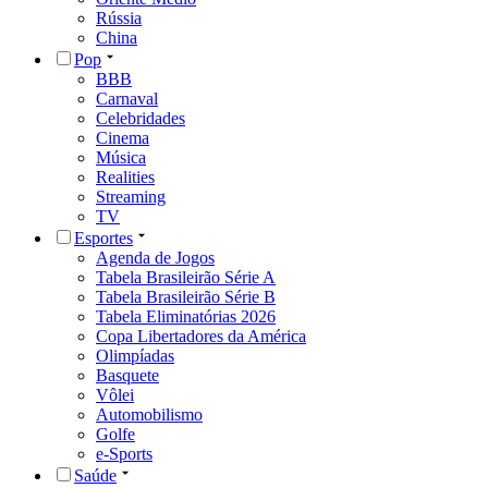
Rússia
China
Pop
BBB
Carnaval
Celebridades
Cinema
Música
Realities
Streaming
TV
Esportes
Agenda de Jogos
Tabela Brasileirão Série A
Tabela Brasileirão Série B
Tabela Eliminatórias 2026
Copa Libertadores da América
Olimpíadas
Basquete
Vôlei
Automobilismo
Golfe
e-Sports
Saúde