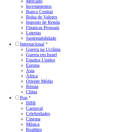
Mercado
Investimentos
Banco Central
Bolsa de Valores
Imposto de Renda
Finanças Pessoais
Loterias
Sustentabilidade
Internacional
Guerra na Ucrânia
Guerra em Israel
Estados Unidos
Europa
Ásia
África
Oriente Médio
Rússia
China
Pop
BBB
Carnaval
Celebridades
Cinema
Música
Realities