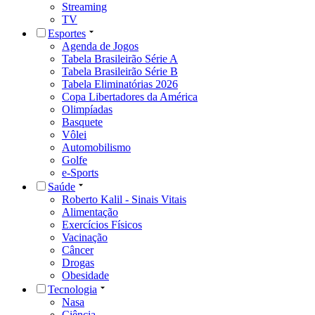
Streaming
TV
Esportes
Agenda de Jogos
Tabela Brasileirão Série A
Tabela Brasileirão Série B
Tabela Eliminatórias 2026
Copa Libertadores da América
Olimpíadas
Basquete
Vôlei
Automobilismo
Golfe
e-Sports
Saúde
Roberto Kalil - Sinais Vitais
Alimentação
Exercícios Físicos
Vacinação
Câncer
Drogas
Obesidade
Tecnologia
Nasa
Ciência