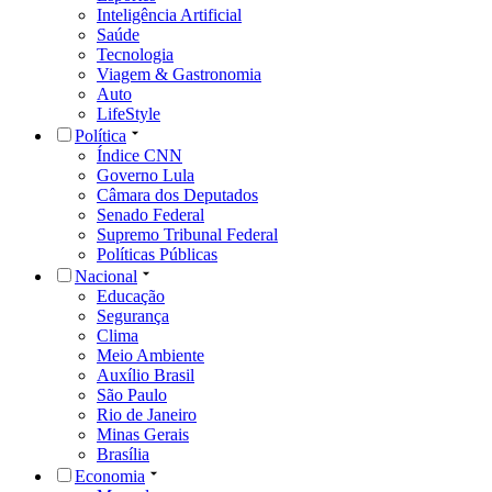
Inteligência Artificial
Saúde
Tecnologia
Viagem & Gastronomia
Auto
LifeStyle
Política
Índice CNN
Governo Lula
Câmara dos Deputados
Senado Federal
Supremo Tribunal Federal
Políticas Públicas
Nacional
Educação
Segurança
Clima
Meio Ambiente
Auxílio Brasil
São Paulo
Rio de Janeiro
Minas Gerais
Brasília
Economia