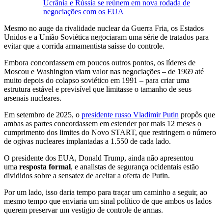
Ucrânia e Rússia se reúnem em nova rodada de
negociações com os EUA
Mesmo no auge da rivalidade nuclear da Guerra Fria, os Estados
Unidos e a União Soviética negociaram uma série de tratados para
evitar que a corrida armamentista saísse do controle.
Embora concordassem em poucos outros pontos, os líderes de
Moscou e Washington viam valor nas negociações – de 1969 até
muito depois do colapso soviético em 1991 – para criar uma
estrutura estável e previsível que limitasse o tamanho de seus
arsenais nucleares.
Em setembro de 2025, o
presidente russo Vladimir Putin
propôs que
ambas as partes concordassem em estender por mais 12 meses o
cumprimento dos limites do Novo START, que restringem o número
de ogivas nucleares implantadas a 1.550 de cada lado.
O presidente dos EUA, Donald Trump, ainda não apresentou
uma
resposta formal
, e analistas de segurança ocidentais estão
divididos sobre a sensatez de aceitar a oferta de Putin.
Por um lado, isso daria tempo para traçar um caminho a seguir, ao
mesmo tempo que enviaria um sinal político de que ambos os lados
querem preservar um vestígio de controle de armas.