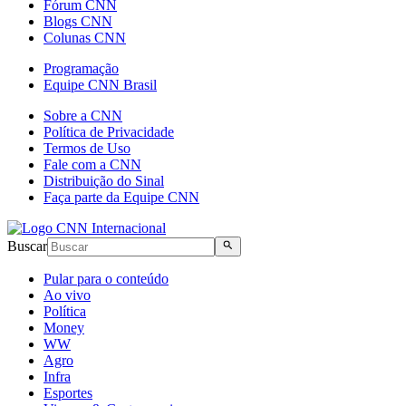
Fórum CNN
Blogs CNN
Colunas CNN
Programação
Equipe CNN Brasil
Sobre a CNN
Política de Privacidade
Termos de Uso
Fale com a CNN
Distribuição do Sinal
Faça parte da Equipe CNN
Buscar
Pular para o conteúdo
Ao vivo
Política
Money
WW
Agro
Infra
Esportes