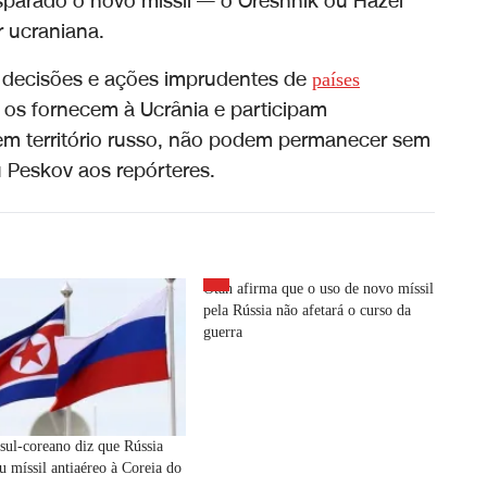
sparado o novo míssil — o Oreshnik ou Hazel
r ucraniana.
 decisões e ações imprudentes de
países
os fornecem à Ucrânia e participam
m território russo, não podem permanecer sem
 Peskov aos repórteres.
Otan afirma que o uso de novo míssil
pela Rússia não afetará o curso da
guerra
 sul-coreano diz que Rússia
u míssil antiaéreo à Coreia do