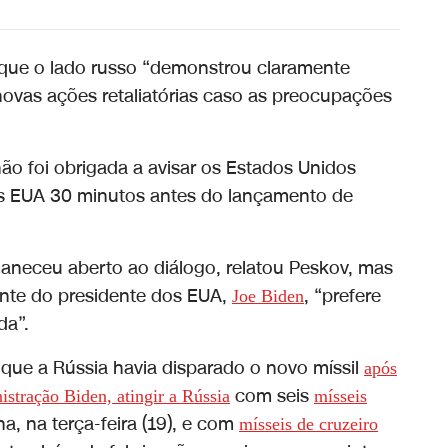
ue o lado russo “demonstrou claramente
ovas ações retaliatórias caso as preocupações
ão foi obrigada a avisar os Estados Unidos
s EUA 30 minutos antes do lançamento de
maneceu aberto ao diálogo, relatou Peskov, mas
ante do presidente dos EUA,
, “prefere
Joe Biden
da”.
1) que a Rússia havia disparado o novo míssil
após
com seis
stração Biden, atingir a Rússia
mísseis
a, na terça-feira (19), e com
mísseis de cruzeiro