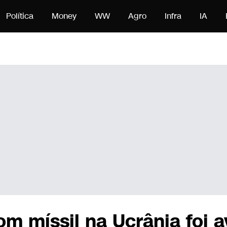
nteúdo
Política
Money
WW
Agro
Infra
IA
m míssil na Ucrânia foi a