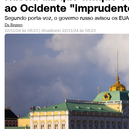
ao Ocidente "imprudent
Segundo porta-voz, o governo russo avisou os EU
Da Reuters
22/11/24 às 08:23
|
Atualizado
22/11/24 às 08:23