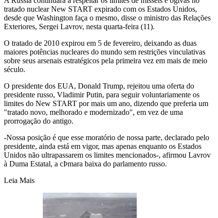
A Rússia continuará a respeitar os limites de mísseis e ogivas no
tratado nuclear New START expirado com os Estados Unidos,
desde que Washington faça o mesmo, disse o ministro das Relações
Exteriores, Sergei Lavrov, nesta quarta-feira (11).
O tratado de 2010 expirou em 5 de fevereiro, deixando as duas
maiores potências nucleares do mundo sem restrições vinculativas
sobre seus arsenais estratégicos pela primeira vez em mais de meio
século.
O presidente dos EUA, Donald Trump, rejeitou uma oferta do
presidente russo, Vladimir Putin, para seguir voluntariamente os
limites do New START por mais um ano, dizendo que preferia um
"tratado novo, melhorado e modernizado", em vez de uma
prorrogação do antigo.
‐Nossa posição é que esse moratório de nossa parte, declarado pelo
presidente, ainda está em vigor, mas apenas enquanto os Estados
Unidos não ultrapassarem os limites mencionados‑, afirmou Lavrov
à Duma Estatal, a cÞmara baixa do parlamento russo.
Leia Mais